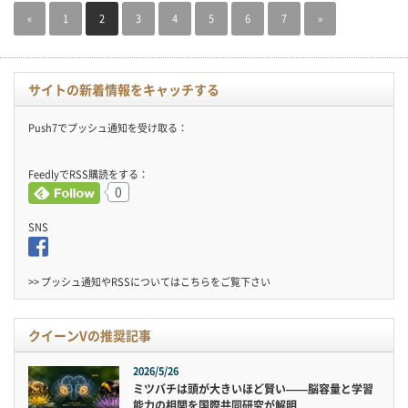
«
1
2
3
4
5
6
7
»
サイトの新着情報をキャッチする
Push7でプッシュ通知を受け取る：
FeedlyでRSS購読をする：
0
SNS
>> プッシュ通知やRSSについては
こちら
をご覧下さい
クイーンVの推奨記事
2026/5/26
ミツバチは頭が大きいほど賢い——脳容量と学習
能力の相関を国際共同研究が解明