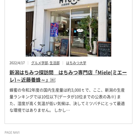
2022/4/17
グルメ学部
,
生活部
はちみつ大学
新潟はちみつ探訪問 はちみつ専門店「Miele(ミエー
レ)～近藤養蜂～」￼
蜂蜜の令和2年度の国内生産量は約3,000ｔで、ここ、新潟の生産
量ランキングでは10位以下(データが10位までの公表の為※) ま
た、湿度が高く気温が低い気候は、決してミツバチにとって最適
な環境ではありません。 しかし…
PAGE NAVI