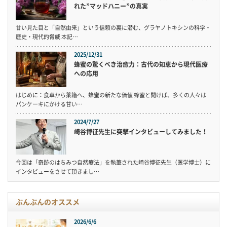
れた”マッドハニー”の真実
甘い見た目と「自然由来」という信頼の裏に潜む、グラヤノトキシンの科学・
歴史・現代的脅威 本記…
2025/12/31
蜂蜜の驚くべき治癒力：古代の知恵から現代医療
への応用
はじめに：食卓から薬箱へ、蜂蜜の新たな価値 蜂蜜と聞けば、多くの人々は
パンケーキにかける甘い…
2024/7/27
崎谷博征先生に突撃インタビューしてみました！
今回は「奇跡のはちみつ自然療法」を執筆された崎谷博征先生（医学博士）に
インタビューをさせて頂きまし…
ぶんぶんのオススメ
2026/6/6