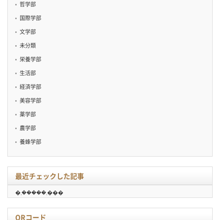
哲学部
国際学部
文学部
未分類
栄養学部
生活部
経済学部
美容学部
薬学部
農学部
養蜂学部
最近チェックした記事
�܂�����܂���
QRコード