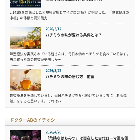
2,141匹を対象とした大規模実験とマイクロCT解析が明かした、「嗅覚処理の
中枢」の体積と認知能力…
2026/5/12
ハチミツの味が変わる条件とは？
蜂蜜療法を実践されている皆さんは、毎日本物のハチミツを食べているはず。
去年買ったあの蜂蜜が美味しか…
2026/3/22
ハチミツの味の感じ方 前編
蜂蜜療法を実践していると、毎日ハチミツを食べ続けているうちに「ある体
験」をすると思います。それはハ…
ドクターABのイチオシ
2026/4/26
「危険なはちみつ」は実在した古代ローマ軍も倒