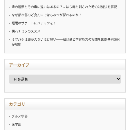
蜂の種類とその毒に違いはあるの？～はち毒と刺された時の対処法を解説
なぜ都市部のど真ん中ではちみつが採れるのか？
睡眠のサポートにハチミツを！
朝ハチミツのススメ
ミツバチは頭が大きいほど賢い——脳容量と学習能力の相関を国際共同研究
が解明
アーカイブ
ア
ー
カ
イ
ブ
カテゴリ
グルメ学部
医学部