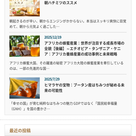
朝ハチミツのススメ
朝起きるのが辛い、朝からエンジンがかからない。本当はスッキリ爽快に目覚
めて、朝から元気よく過ごした…
2025/12/19
アフリカの蜂蜜産業：世界が注目する成長市場の
全貌【後編】～エチオピア・タンザニア・ケニ
ア：アフリカ養蜂産業の成功事例と未来戦略
アフリカ蜂蜜大国、その躍進の秘密 アフリカ大陸の蜂蜜産業を牽引している
のは、一部の先進的な国…
2025/7/29
ヒマラヤの宝物：ブータン産はちみつが秘める未
来の可能性
「幸せの国」が育む純粋なはちみつの魅力 GDPではなく「国民総幸福量
（GNH）」を国の豊かさ…
最近の投稿