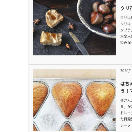
クリ
クリは
クリは
ンブラ
大変人
染み深
2020/1
はち
う！
皆さん
ヌ」が
ドレー
た貝殻
レーヌ