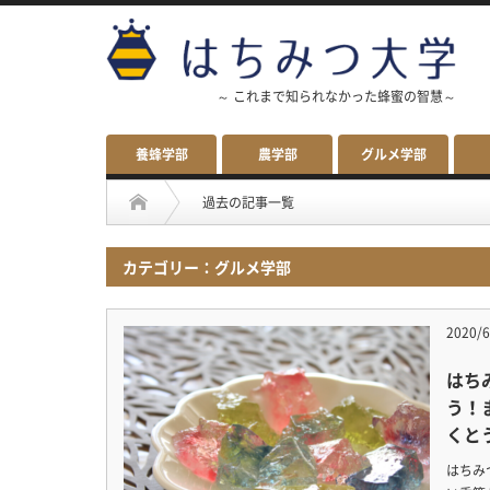
～ これまで知られなかった蜂蜜の智慧～
養蜂学部
農学部
グルメ学部
過去の記事一覧
カテゴリー：グルメ学部
2020/6
はち
う！
くと
はちみ