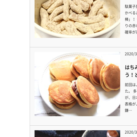
駄菓子
かべる
棒」！
りの赤
確率が
2020/3
はち
う！
前回は
た。 
が、日
表格が
鎌…
2020/3