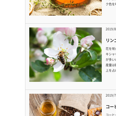
ク色を
2019/8
リン
花を咲
キシャ
が多い
産量は
上を占
2019/7
コー
コーヒ