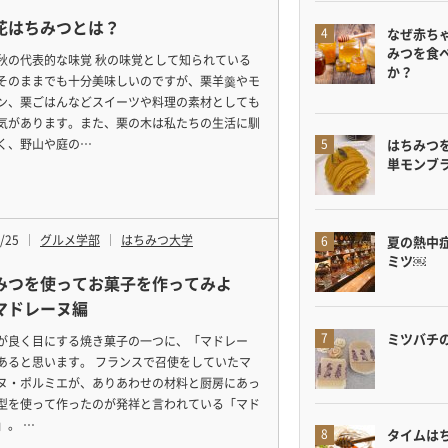
花はちみつとは？
なぜ赤ち
みつを食
秋の代表的な味覚 秋の味覚として知られている
か？
そのままでも十分美味しいのですが、栗羊羹やモ
ン、栗ごはんなどスイーツや料理の素材としても
気があります。また、栗の木は私たちの生活に馴
く、野山や庭の…
はちみつ
単モンブ
/25
グルメ学部
はちみつ大学
夏の熱中
ミツ￼
みつを使ってお菓子を作ってみよ
マドレーヌ編
ミツバチ
が良く目にする焼き菓子の一つに、「マドレー
あると思います。 フランスで召使をしていたマ
ヌ・ポルミエが、ありあわせの材料と厨房にあっ
型を使って作ったのが発祥と言われている「マド
」。 …
タイムは