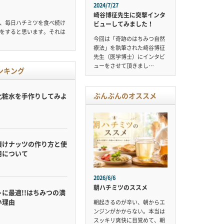
2024/7/27
崎谷博征先生に突撃インタ
、毎日ハチミツを食べ続け
ビューしてみました！
をすると思います。それは
今回は「奇跡のはちみつ自然
療法」を執筆された崎谷博征
先生（医学博士）にインタビ
ューをさせて頂きまし…
ンキング
ぶんぶんのオススメ
化粧水を手作りしてみよ
漬けナッツの作り方と使
用について
2026/6/6
朝ハチミツのススメ
に最適!!はちみつの満
い理由
朝起きるのが辛い、朝からエ
ンジンがかからない。本当は
スッキリ爽快に目覚めて、朝