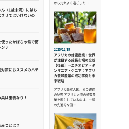
から元気よく過ごした…
ゃん（1歳未満）にはち
べさせてはいけないの
を使ったかぼちゃ餡で簡
ラン♪
2025/12/19
アフリカの蜂蜜産業：世界
が注目する成長市場の全貌
【後編】～エチオピア・タ
症対策におススメのハチ
ンザニア・ケニア：アフリ
カ養蜂産業の成功事例と未
来戦略
アフリカ蜂蜜大国、その躍進
の秘密 アフリカ大陸の蜂蜜産
の巣は宝物なり！
業を牽引しているのは、一部
の先進的な国…
ちみつとは？