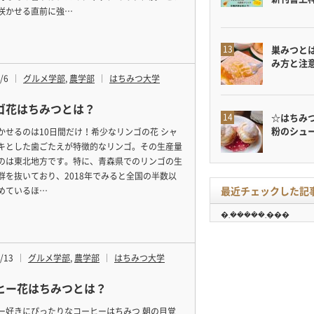
咲かせる直前に強…
巣みつと
み方と注
/6
グルメ学部
,
農学部
はちみつ大学
ゴ花はちみつとは？
☆はちみ
粉のシュ
かせるのは10日間だけ！希少なリンゴの花 シャ
キとした歯ごたえが特徴的なリンゴ。その生産量
のは東北地方です。特に、青森県でのリンゴの生
群を抜いており、2018年でみると全国の半数以
最近チェックした記
めているほ…
�܂�����܂���
/13
グルメ学部
,
農学部
はちみつ大学
ヒー花はちみつとは？
ー好きにぴったりなコーヒーはちみつ 朝の目覚