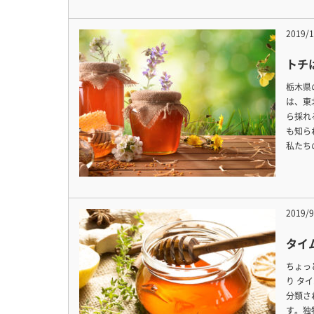
2019/1
トチ
栃木県
は、東
ら採れ
も知ら
私たち
2019/9
タイ
ちょっ
り タ
分類さ
す。独