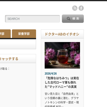
学部
栄養学部
ドクターABのイチオシ
キャッチする
受け取る：
2026/4/26
「危険なはちみつ」は実在
した古代ローマ軍も倒れ
た”マッドハニー”の真実
甘い見た目と「自然由来」と
いう信頼の裏に潜む、グラヤ
ノトキシンの科学・歴史・現
代的脅威 本記…