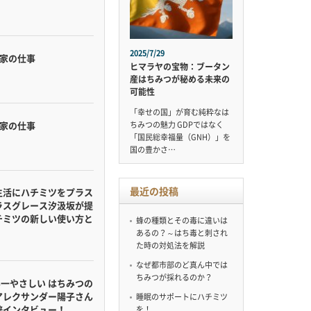
2025/7/29
蜂家の仕事
ヒマラヤの宝物：ブータン
産はちみつが秘める未来の
可能性
「幸せの国」が育む純粋なは
蜂家の仕事
ちみつの魅力 GDPではなく
「国民総幸福量（GNH）」を
国の豊かさ…
最近の投稿
生活にハチミツをプラス
ラスグレース汐汲坂が提
チミツの新しい使い方と
蜂の種類とその毒に違いは
あるの？～はち毒と刺され
た時の対処法を解説
なぜ都市部のど真ん中では
ちみつが採れるのか？
界一やさしい はちみつの
アレクサンダー陽子さん
睡眠のサポートにハチミツ
梓インタビュー！
を！