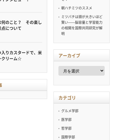
朝ハチミツのススメ
ミツバチは頭が大きいほど
は何のこと？ その楽し
賢い——脳容量と学習能力
意点について
の相関を国際共同研究が解
明
つ入りカスタードで、米
アーカイブ
ークリーム☆
ア
ー
カ
イ
事
ブ
カテゴリ
グルメ学部
医学部
哲学部
国際学部