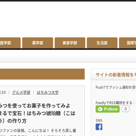
医学部
薬学部
美容学部
生活部
国際
サイトの新着情報を
Push7でプッシュ通知を
/10
グルメ学部
はちみつ大学
FeedlyでRSS購読をする：
みつを使ってお菓子を作ってみよ
0
まるで宝石！はちみつ琥珀糖（こは
う）の作り方
SNS
つファンの皆様、こんにちは！ そろそろ蒸し暑