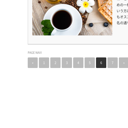
めの一
いう方
もオス
名の通
PAGE NAVI
«
1
2
3
4
5
6
7
»