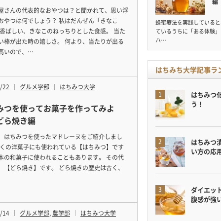
編
屋さんの代表的なおやつは？と聞かれて、思い浮
おやつは何でしょう？ 私はだんぜん「きなこ
蜂蜜療法を実践していると
 香ばしい、きなこのねっちりとした食感。 当た
ているうちに「ある体験」
ハ…
い棒が出た時の嬉しさ。 何より、当たりが出る
高いので、…
はちみち大学記事ラ
/22
グルメ学部
はちみつ大学
はちみつ
う！
みつを使ってお菓子を作ってみよ
どら焼き編
、はちみつを使ったマドレーヌをご紹介しまし
はちみつ
多くの洋菓子にも使われている【はちみつ】です
い方の応
本の和菓子に使われることもあります。 その代
、【どら焼き】です。 どら焼きの歴史は古く、
ダイエット
腹感が強
/14
グルメ学部
,
農学部
はちみつ大学