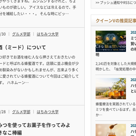
がやってきますね。 ムシムシするけれど、ちょ
>> プッシュ通知やRSSに
いものが欲しい。 アイスなどは冷えるので、手
分を補給したい・・・。 そんな時にピッ…
クイーンVの推奨記
202
/30
グルメ学部
はちみつ大学
ミ
賢
酒（ミード）について
の
明
つ好きでお酒を嗜む人なら押さえておきたいの
ードと呼ばれる蜂蜜酒です。店頭に並ぶ機会が少
2,141匹を対象とした大
明かした、「嗅覚処理の中
め馴染みがないかもしれませんが、古来より多く
に愛されている蜂蜜酒について今回はご紹介して
202
す。 ハネムーン…
ハ
と
蜂蜜療法を実践されている
ミツを食べているはず。去
/28
グルメ学部
はちみつ大学
か…
みつを使ってお菓子を作ってみよ
202
きなこ棒編
ハ