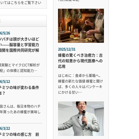
ついては
こちら
をご覧下さい
事
6/5/26
ツバチは頭が大きいほど
い——脳容量と学習能力
2025/12/31
相関を国際共同研究が解
蜂蜜の驚くべき治癒力：古
代の知恵から現代医療への
規模実験とマイクロCT解析が
応用
枢」の体積と認知能力…
はじめに：食卓から薬箱へ、
蜂蜜の新たな価値 蜂蜜と聞け
6/5/12
ば、多くの人々はパンケーキ
チミツの味が変わる条件
にかける甘い…
は？
皆さんは、毎日本物のハチ
年買ったあの蜂蜜が美味し
6/3/22
チミツの味の感じ方 前