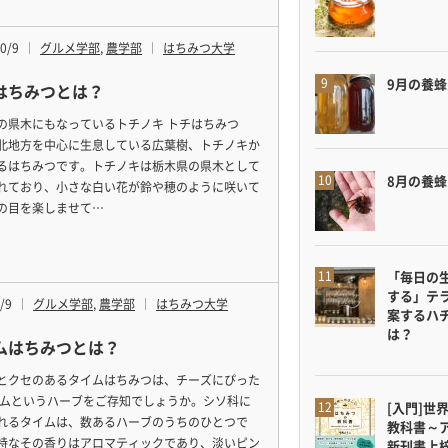
0/9
グルメ学部
,
農学部
はちみつ大学
9月の養
はちみつとは？
の県木にもなっているトチノキ トチはちみつ
北地方を中心に生息している広葉樹、トチノキか
るはちみつです。トチノキは栃木県の県木として
8月の養
れており、小さな白い花が鈴や穂のように咲いて
の目を楽しませて…
「毎日の
する」テ
/9
グルメ学部
,
農学部
はちみつ大学
案するハ
は？
ムはちみつとは？
とクセのあるタイムはちみつは、チーズにぴった
イムというハーブをご存知でしょうか。シソ科に
[入門]世
れるタイムは、数あるハーブのうちのひとつで
教科書～
特なその香りはアロマティックであり、淡いピン
新刊書上