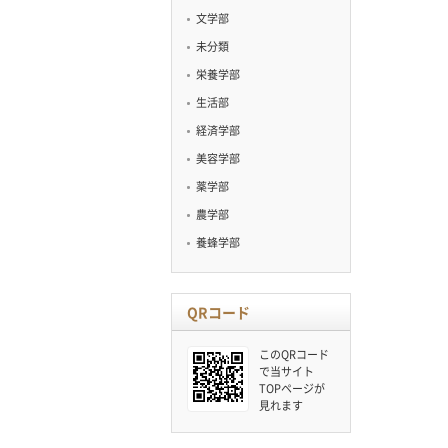
文学部
未分類
栄養学部
生活部
経済学部
美容学部
薬学部
農学部
養蜂学部
QRコード
このQRコード
で当サイト
TOPページが
見れます