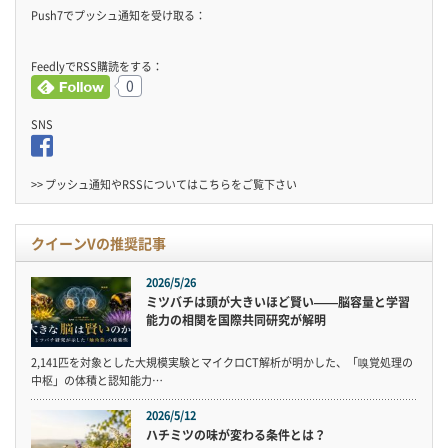
Push7でプッシュ通知を受け取る：
FeedlyでRSS購読をする：
0
SNS
>> プッシュ通知やRSSについては
こちら
をご覧下さい
クイーンVの推奨記事
2026/5/26
ミツバチは頭が大きいほど賢い——脳容量と学習
能力の相関を国際共同研究が解明
2,141匹を対象とした大規模実験とマイクロCT解析が明かした、「嗅覚処理の
中枢」の体積と認知能力…
2026/5/12
ハチミツの味が変わる条件とは？