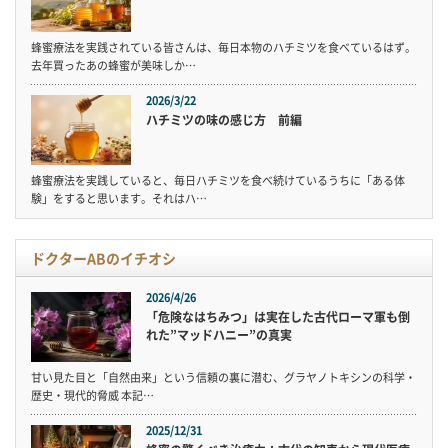
蜂蜜療法を実践されている皆さんは、毎日本物のハチミツを食べているはず。
去年買ったあの蜂蜜が美味しか…
2026/3/22
ハチミツの味の感じ方 前編
蜂蜜療法を実践していると、毎日ハチミツを食べ続けているうちに「ある体
験」をすると思います。それはハ…
ドクターABのイチオシ
2026/4/26
「危険なはちみつ」は実在した古代ローマ軍も倒
れた”マッドハニー”の真実
甘い見た目と「自然由来」という信頼の裏に潜む、グラヤノトキシンの科学・
歴史・現代的脅威 本記…
2025/12/31