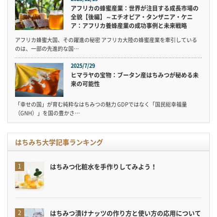
アフリカの蜂蜜産業：世界が注目する成長市場の
全貌【後編】～エチオピア・タンザニア・ケニ
ア：アフリカ養蜂産業の成功事例と未来戦略
アフリカ蜂蜜大国、その躍進の秘密 アフリカ大陸の蜂蜜産業を牽引している
のは、一部の先進的な国…
2025/7/29
ヒマラヤの宝物：ブータン産はちみつが秘める未
来の可能性
「幸せの国」が育む純粋なはちみつの魅力 GDPではなく「国民総幸福量
（GNH）」を国の豊かさ…
はちみち大学記事ランキング
はちみつ化粧水を手作りしてみよう！
はちみつ漬けナッツの作り方と使い方の応用について