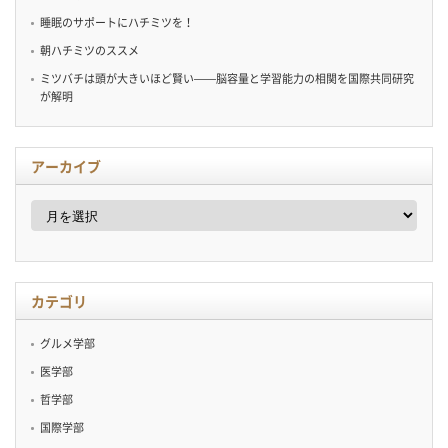
睡眠のサポートにハチミツを！
朝ハチミツのススメ
ミツバチは頭が大きいほど賢い——脳容量と学習能力の相関を国際共同研究
が解明
アーカイブ
ア
ー
カ
イ
ブ
カテゴリ
グルメ学部
医学部
哲学部
国際学部