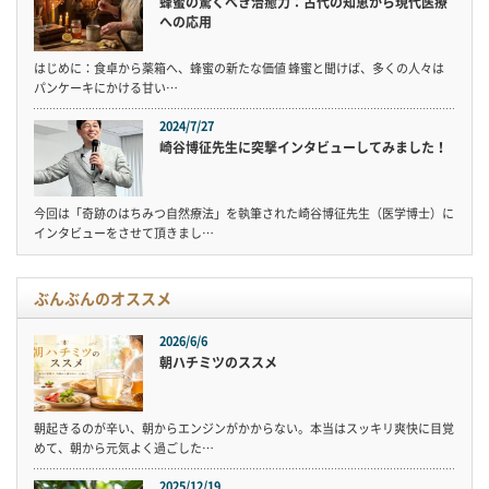
蜂蜜の驚くべき治癒力：古代の知恵から現代医療
への応用
はじめに：食卓から薬箱へ、蜂蜜の新たな価値 蜂蜜と聞けば、多くの人々は
パンケーキにかける甘い…
2024/7/27
崎谷博征先生に突撃インタビューしてみました！
今回は「奇跡のはちみつ自然療法」を執筆された崎谷博征先生（医学博士）に
インタビューをさせて頂きまし…
ぶんぶんのオススメ
2026/6/6
朝ハチミツのススメ
朝起きるのが辛い、朝からエンジンがかからない。本当はスッキリ爽快に目覚
めて、朝から元気よく過ごした…
2025/12/19