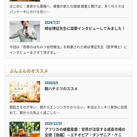
はじめに：食卓から薬箱へ、蜂蜜の新たな価値 蜂蜜と聞けば、多くの人々は
パンケーキにかける甘い…
2024/7/27
崎谷博征先生に突撃インタビューしてみました！
今回は「奇跡のはちみつ自然療法」を執筆された崎谷博征先生（医学博士）に
インタビューをさせて頂きまし…
ぶんぶんのオススメ
2026/6/6
朝ハチミツのススメ
朝起きるのが辛い、朝からエンジンがかからない。本当はスッキリ爽快に目覚
めて、朝から元気よく過ごした…
2025/12/19
アフリカの蜂蜜産業：世界が注目する成長市場の
全貌【後編】～エチオピア・タンザニア・ケニ