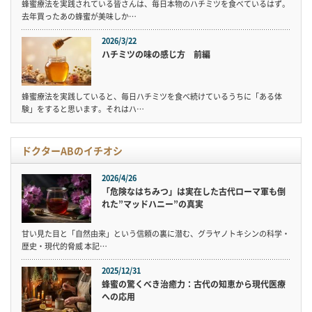
蜂蜜療法を実践されている皆さんは、毎日本物のハチミツを食べているはず。
去年買ったあの蜂蜜が美味しか…
2026/3/22
ハチミツの味の感じ方 前編
蜂蜜療法を実践していると、毎日ハチミツを食べ続けているうちに「ある体
験」をすると思います。それはハ…
ドクターABのイチオシ
2026/4/26
「危険なはちみつ」は実在した古代ローマ軍も倒
れた”マッドハニー”の真実
甘い見た目と「自然由来」という信頼の裏に潜む、グラヤノトキシンの科学・
歴史・現代的脅威 本記…
2025/12/31
蜂蜜の驚くべき治癒力：古代の知恵から現代医療
への応用