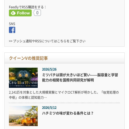
FeedlyでRSS購読をする：
0
SNS
>> プッシュ通知やRSSについては
こちら
をご覧下さい
クイーンVの推奨記事
2026/5/26
ミツバチは頭が大きいほど賢い——脳容量と学習
能力の相関を国際共同研究が解明
2,141匹を対象とした大規模実験とマイクロCT解析が明かした、「嗅覚処理の
中枢」の体積と認知能力…
2026/5/12
ハチミツの味が変わる条件とは？