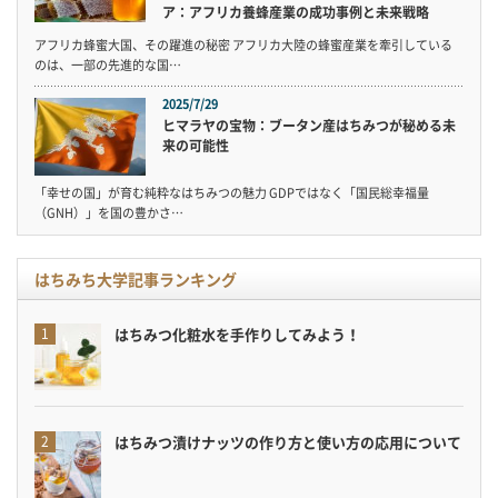
ア：アフリカ養蜂産業の成功事例と未来戦略
アフリカ蜂蜜大国、その躍進の秘密 アフリカ大陸の蜂蜜産業を牽引している
のは、一部の先進的な国…
2025/7/29
ヒマラヤの宝物：ブータン産はちみつが秘める未
来の可能性
「幸せの国」が育む純粋なはちみつの魅力 GDPではなく「国民総幸福量
（GNH）」を国の豊かさ…
はちみち大学記事ランキング
はちみつ化粧水を手作りしてみよう！
はちみつ漬けナッツの作り方と使い方の応用について