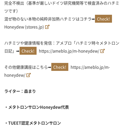
完全不検出（基準が厳しいドイツ研究機関等で検査済みのハチミ
ツです）
混ぜ物のない本物の純粋非加熱ハチミツはコチラ➡
Honeydew (stores.jp)
ハチミツや健康情報を発信：アメブロ「ハチミツ時々メタトロン
日記」➡
https://ameblo.jp/m-honeydew/
その他健康講座はこちら➡
https://ameblo.jp/m-
honeydew/
ライター：森まり
・メタトロンサロンHoneydew
代表
・TUEET
認定メタトロンサロン