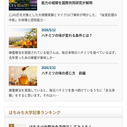
能力の相関を国際共同研究が解明
2,141匹を対象とした大規模実験とマイクロCT解析が明かした、「嗅覚処理の
中枢」の体積と認知能力…
2026/5/12
ハチミツの味が変わる条件とは？
蜂蜜療法を実践されている皆さんは、毎日本物のハチミツを食べているはず。
去年買ったあの蜂蜜が美味しか…
2026/3/22
ハチミツの味の感じ方 前編
蜂蜜療法を実践していると、毎日ハチミツを食べ続けているうちに「ある体
験」をすると思います。それはハ…
はちみち大学記事ランキング
はちみつ化粧水を手作りしてみよう！