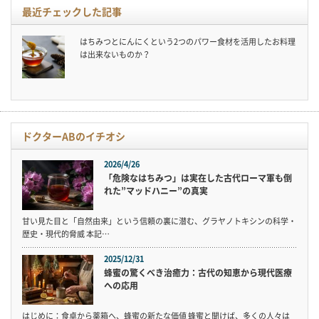
最近チェックした記事
はちみつとにんにくという2つのパワー食材を活用したお料理
は出来ないものか？
ドクターABのイチオシ
2026/4/26
「危険なはちみつ」は実在した古代ローマ軍も倒
れた”マッドハニー”の真実
甘い見た目と「自然由来」という信頼の裏に潜む、グラヤノトキシンの科学・
歴史・現代的脅威 本記…
2025/12/31
蜂蜜の驚くべき治癒力：古代の知恵から現代医療
への応用
はじめに：食卓から薬箱へ、蜂蜜の新たな価値 蜂蜜と聞けば、多くの人々は