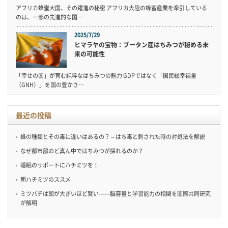
アフリカ蜂蜜大国、その躍進の秘密 アフリカ大陸の蜂蜜産業を牽引している
のは、一部の先進的な国…
2025/7/29
ヒマラヤの宝物：ブータン産はちみつが秘める未
来の可能性
「幸せの国」が育む純粋なはちみつの魅力 GDPではなく「国民総幸福量
（GNH）」を国の豊かさ…
最近の投稿
蜂の種類とその毒に違いはあるの？～はち毒と刺された時の対処法を解説
なぜ都市部のど真ん中ではちみつが採れるのか？
睡眠のサポートにハチミツを！
朝ハチミツのススメ
ミツバチは頭が大きいほど賢い——脳容量と学習能力の相関を国際共同研究
が解明