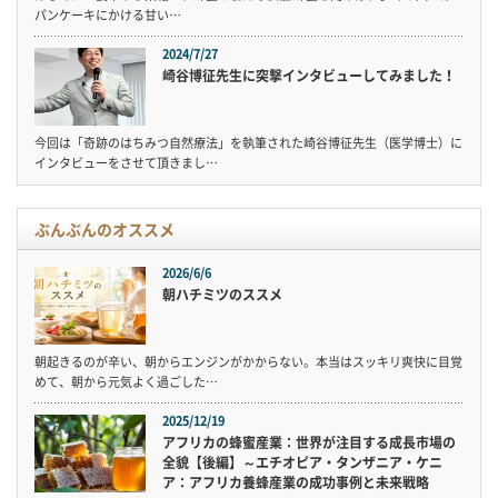
パンケーキにかける甘い…
2024/7/27
崎谷博征先生に突撃インタビューしてみました！
今回は「奇跡のはちみつ自然療法」を執筆された崎谷博征先生（医学博士）に
インタビューをさせて頂きまし…
ぶんぶんのオススメ
2026/6/6
朝ハチミツのススメ
朝起きるのが辛い、朝からエンジンがかからない。本当はスッキリ爽快に目覚
めて、朝から元気よく過ごした…
2025/12/19
アフリカの蜂蜜産業：世界が注目する成長市場の
全貌【後編】～エチオピア・タンザニア・ケニ
ア：アフリカ養蜂産業の成功事例と未来戦略