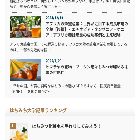
朝起きるのが辛い、朝からエンジンがかからない。本当はスッキリ爽快に目覚
めて、朝から元気よく過ごした…
2025/12/19
アフリカの蜂蜜産業：世界が注目する成長市場の
全貌【後編】～エチオピア・タンザニア・ケニ
ア：アフリカ養蜂産業の成功事例と未来戦略
アフリカ蜂蜜大国、その躍進の秘密 アフリカ大陸の蜂蜜産業を牽引している
のは、一部の先進的な国…
2025/7/29
ヒマラヤの宝物：ブータン産はちみつが秘める未
来の可能性
「幸せの国」が育む純粋なはちみつの魅力 GDPではなく「国民総幸福量
（GNH）」を国の豊かさ…
はちみち大学記事ランキング
はちみつ化粧水を手作りしてみよう！