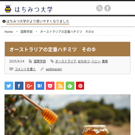
はちみつ大学がより使いやすくなりました
Home
国際学部
オーストラリアの定番ハチミツ その⑤
オーストラリアの定番ハチミツ その⑤
2025/6/14
国際学部
オーストラリア
,
はちみつ
,
ハニー
,
養蜂
コメントを書く
webmaster