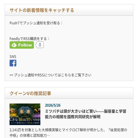
サイトの新着情報をキャッチする
Push7でプッシュ通知を受け取る：
FeedlyでRSS購読をする：
0
SNS
>> プッシュ通知やRSSについては
こちら
をご覧下さい
クイーンVの推奨記事
2026/5/26
ミツバチは頭が大きいほど賢い——脳容量と学習
能力の相関を国際共同研究が解明
2,141匹を対象とした大規模実験とマイクロCT解析が明かした、「嗅覚処理の
中枢」の体積と認知能力…