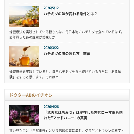
2026/5/12
ハチミツの味が変わる条件とは？
蜂蜜療法を実践されている皆さんは、毎日本物のハチミツを食べているはず。
去年買ったあの蜂蜜が美味しか…
2026/3/22
ハチミツの味の感じ方 前編
蜂蜜療法を実践していると、毎日ハチミツを食べ続けているうちに「ある体
験」をすると思います。それはハ…
ドクターABのイチオシ
2026/4/26
「危険なはちみつ」は実在した古代ローマ軍も倒
れた”マッドハニー”の真実
甘い見た目と「自然由来」という信頼の裏に潜む、グラヤノトキシンの科学・