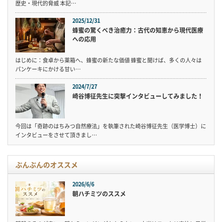
歴史・現代的脅威 本記…
2025/12/31
蜂蜜の驚くべき治癒力：古代の知恵から現代医療
への応用
はじめに：食卓から薬箱へ、蜂蜜の新たな価値 蜂蜜と聞けば、多くの人々は
パンケーキにかける甘い…
2024/7/27
崎谷博征先生に突撃インタビューしてみました！
今回は「奇跡のはちみつ自然療法」を執筆された崎谷博征先生（医学博士）に
インタビューをさせて頂きまし…
ぶんぶんのオススメ
2026/6/6
朝ハチミツのススメ