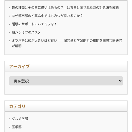
蜂の種類とその毒に違いはあるの？～はち毒と刺された時の対処法を解説
なぜ都市部のど真ん中ではちみつが採れるのか？
睡眠のサポートにハチミツを！
朝ハチミツのススメ
ミツバチは頭が大きいほど賢い——脳容量と学習能力の相関を国際共同研究
が解明
アーカイブ
ア
ー
カ
イ
ブ
カテゴリ
グルメ学部
医学部