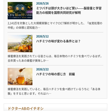
2026/5/26
ミツバチは頭が大きいほど賢い——脳容量と学習
能力の相関を国際共同研究が解明
2,141匹を対象とした大規模実験とマイクロCT解析が明かした、「嗅覚処理の
中枢」の体積と認知能力…
2026/5/12
ハチミツの味が変わる条件とは？
蜂蜜療法を実践されている皆さんは、毎日本物のハチミツを食べているはず。
去年買ったあの蜂蜜が美味しか…
2026/3/22
ハチミツの味の感じ方 前編
蜂蜜療法を実践していると、毎日ハチミツを食べ続けているうちに「ある体
験」をすると思います。それはハ…
ドクターABのイチオシ