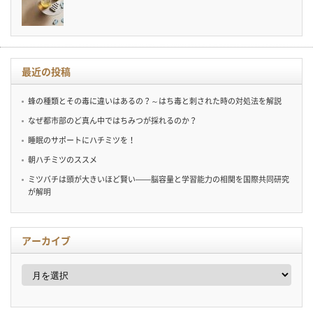
最近の投稿
蜂の種類とその毒に違いはあるの？～はち毒と刺された時の対処法を解説
なぜ都市部のど真ん中ではちみつが採れるのか？
睡眠のサポートにハチミツを！
朝ハチミツのススメ
ミツバチは頭が大きいほど賢い——脳容量と学習能力の相関を国際共同研究
が解明
アーカイブ
ア
ー
カ
イ