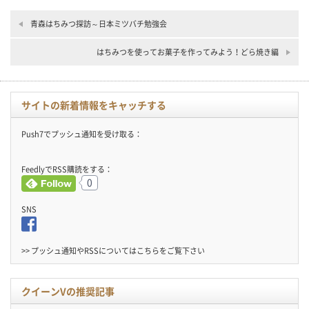
青森はちみつ探訪～日本ミツバチ勉強会
はちみつを使ってお菓子を作ってみよう！どら焼き編
サイトの新着情報をキャッチする
Push7でプッシュ通知を受け取る：
FeedlyでRSS購読をする：
0
SNS
>> プッシュ通知やRSSについては
こちら
をご覧下さい
クイーンVの推奨記事