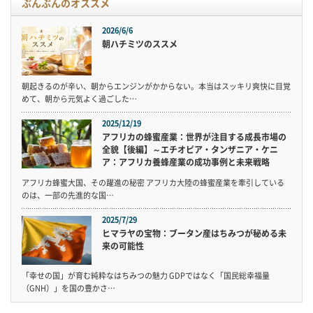
ぶんぶんのオススメ
2026/6/6
朝ハチミツのススメ
朝起きるのが辛い、朝からエンジンがかからない。本当はスッキリ爽快に目覚
めて、朝から元気よく過ごした…
2025/12/19
アフリカの蜂蜜産業：世界が注目する成長市場の
全貌【後編】～エチオピア・タンザニア・ケニ
ア：アフリカ養蜂産業の成功事例と未来戦略
アフリカ蜂蜜大国、その躍進の秘密 アフリカ大陸の蜂蜜産業を牽引している
のは、一部の先進的な国…
2025/7/29
ヒマラヤの宝物：ブータン産はちみつが秘める未
来の可能性
「幸せの国」が育む純粋なはちみつの魅力 GDPではなく「国民総幸福量
（GNH）」を国の豊かさ…