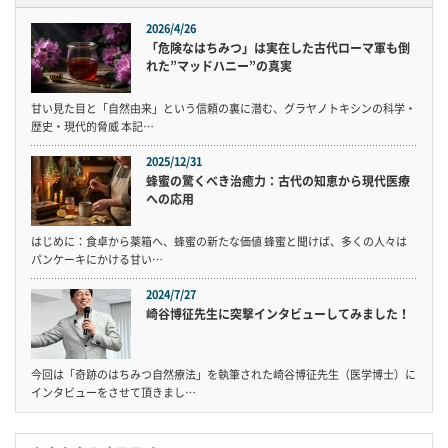
2026/4/26
「危険なはちみつ」は実在した古代ローマ軍も倒
れた”マッドハニー”の真実
甘い見た目と「自然由来」という信頼の裏に潜む、グラヤノトキシンの科学・
歴史・現代的脅威 本記…
2025/12/31
蜂蜜の驚くべき治癒力：古代の知恵から現代医療
への応用
はじめに：食卓から薬箱へ、蜂蜜の新たな価値 蜂蜜と聞けば、多くの人々は
パンケーキにかける甘い…
2024/7/27
崎谷博征先生に突撃インタビューしてみました！
今回は「奇跡のはちみつ自然療法」を執筆された崎谷博征先生（医学博士）に
インタビューをさせて頂きまし…