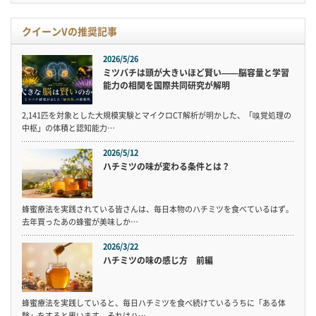
クイーンVの推奨記事
2026/5/26
ミツバチは頭が大きいほど賢い——脳容量と学習
能力の相関を国際共同研究が解明
2,141匹を対象とした大規模実験とマイクロCT解析が明かした、「嗅覚処理の
中枢」の体積と認知能力…
2026/5/12
ハチミツの味が変わる条件とは？
蜂蜜療法を実践されている皆さんは、毎日本物のハチミツを食べているはず。
去年買ったあの蜂蜜が美味しか…
2026/3/22
ハチミツの味の感じ方 前編
蜂蜜療法を実践していると、毎日ハチミツを食べ続けているうちに「ある体
験」をすると思います。それはハ…