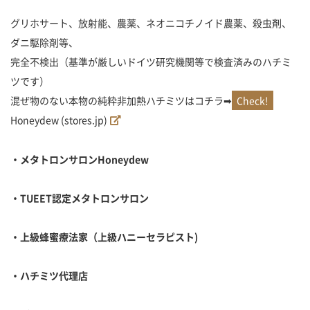
グリホサート、放射能、農薬、ネオニコチノイド農薬、殺虫剤、
ダニ駆除剤等、
完全不検出（基準が厳しいドイツ研究機関等で検査済みのハチミ
ツです）
混ぜ物のない本物の純粋非加熱ハチミツはコチラ➡
Honeydew (stores.jp)
・メタトロンサロン
Honeydew
・
TUEET
認定メタトロンサロン
・上級蜂蜜療法家（上級ハニーセラピスト
)
・ハチミツ代理店