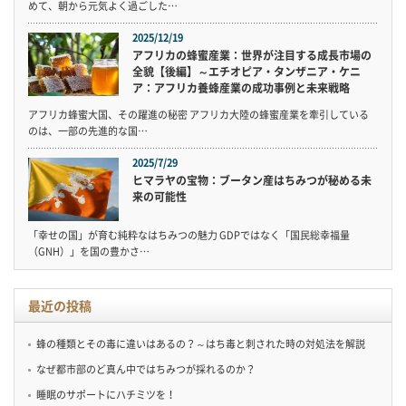
めて、朝から元気よく過ごした…
2025/12/19
アフリカの蜂蜜産業：世界が注目する成長市場の
全貌【後編】～エチオピア・タンザニア・ケニ
ア：アフリカ養蜂産業の成功事例と未来戦略
アフリカ蜂蜜大国、その躍進の秘密 アフリカ大陸の蜂蜜産業を牽引している
のは、一部の先進的な国…
2025/7/29
ヒマラヤの宝物：ブータン産はちみつが秘める未
来の可能性
「幸せの国」が育む純粋なはちみつの魅力 GDPではなく「国民総幸福量
（GNH）」を国の豊かさ…
最近の投稿
蜂の種類とその毒に違いはあるの？～はち毒と刺された時の対処法を解説
なぜ都市部のど真ん中ではちみつが採れるのか？
睡眠のサポートにハチミツを！