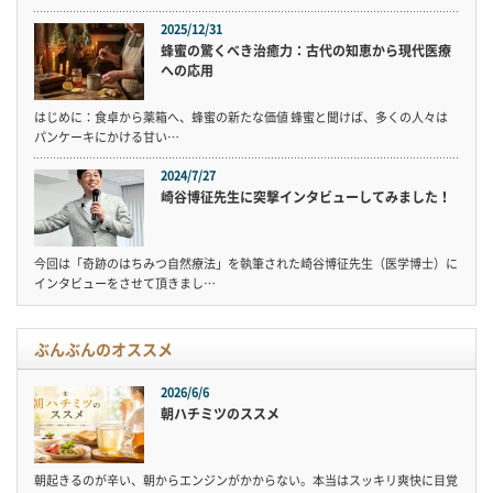
2025/12/31
蜂蜜の驚くべき治癒力：古代の知恵から現代医療
への応用
はじめに：食卓から薬箱へ、蜂蜜の新たな価値 蜂蜜と聞けば、多くの人々は
パンケーキにかける甘い…
2024/7/27
崎谷博征先生に突撃インタビューしてみました！
今回は「奇跡のはちみつ自然療法」を執筆された崎谷博征先生（医学博士）に
インタビューをさせて頂きまし…
ぶんぶんのオススメ
2026/6/6
朝ハチミツのススメ
朝起きるのが辛い、朝からエンジンがかからない。本当はスッキリ爽快に目覚