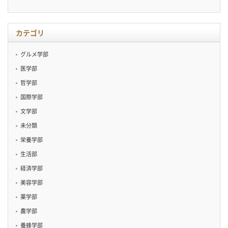
カ
イ
ブ
カテゴリ
グルメ学部
医学部
哲学部
国際学部
文学部
未分類
栄養学部
生活部
経済学部
美容学部
薬学部
農学部
養蜂学部