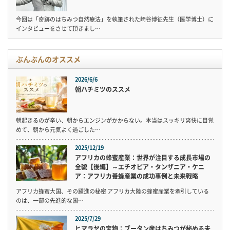
今回は「奇跡のはちみつ自然療法」を執筆された崎谷博征先生（医学博士）に
インタビューをさせて頂きまし…
ぶんぶんのオススメ
2026/6/6
朝ハチミツのススメ
朝起きるのが辛い、朝からエンジンがかからない。本当はスッキリ爽快に目覚
めて、朝から元気よく過ごした…
2025/12/19
アフリカの蜂蜜産業：世界が注目する成長市場の
全貌【後編】～エチオピア・タンザニア・ケニ
ア：アフリカ養蜂産業の成功事例と未来戦略
アフリカ蜂蜜大国、その躍進の秘密 アフリカ大陸の蜂蜜産業を牽引している
のは、一部の先進的な国…
2025/7/29
ヒマラヤの宝物：ブータン産はちみつが秘める未