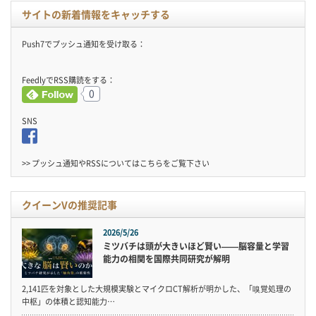
サイトの新着情報をキャッチする
Push7でプッシュ通知を受け取る：
FeedlyでRSS購読をする：
0
SNS
>> プッシュ通知やRSSについては
こちら
をご覧下さい
クイーンVの推奨記事
2026/5/26
ミツバチは頭が大きいほど賢い——脳容量と学習
能力の相関を国際共同研究が解明
2,141匹を対象とした大規模実験とマイクロCT解析が明かした、「嗅覚処理の
中枢」の体積と認知能力…