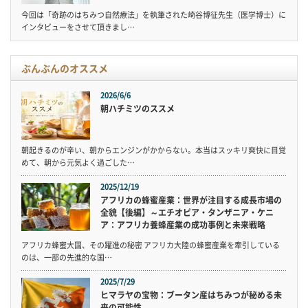
今回は「奇跡のはちみつ自然療法」を執筆された崎谷博征先生（医学博士）に
インタビューをさせて頂きまし…
ぶんぶんのオススメ
2026/6/6
朝ハチミツのススメ
朝起きるのが辛い、朝からエンジンがかからない。本当はスッキリ爽快に目覚
めて、朝から元気よく過ごした…
2025/12/19
アフリカの蜂蜜産業：世界が注目する成長市場の
全貌【後編】～エチオピア・タンザニア・ケニ
ア：アフリカ養蜂産業の成功事例と未来戦略
アフリカ蜂蜜大国、その躍進の秘密 アフリカ大陸の蜂蜜産業を牽引している
のは、一部の先進的な国…
2025/7/29
ヒマラヤの宝物：ブータン産はちみつが秘める未
来の可能性