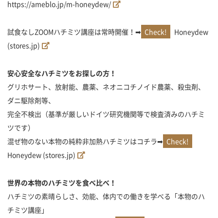
https://ameblo.jp/m-honeydew/
試食なしZOOMハチミツ講座は常時開催！➡
Honeydew
(stores.jp)
安心安全なハチミツをお探しの方！
グリホサート、放射能、農薬、ネオニコチノイド農薬、殺虫剤、
ダニ駆除剤等、
完全不検出（基準が厳しいドイツ研究機関等で検査済みのハチミ
ツです）
混ぜ物のない本物の純粋非加熱ハチミツはコチラ➡
Honeydew (stores.jp)
世界の本物のハチミツを食べ比べ！
ハチミツの素晴らしさ、効能、体内での働きを学べる「本物のハ
チミツ講座」