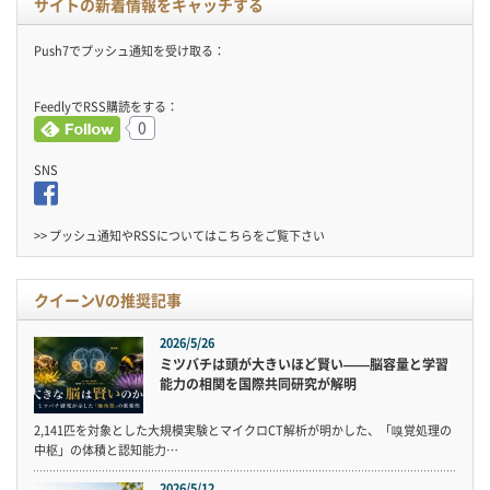
サイトの新着情報をキャッチする
Push7でプッシュ通知を受け取る：
FeedlyでRSS購読をする：
0
SNS
>> プッシュ通知やRSSについては
こちら
をご覧下さい
クイーンVの推奨記事
2026/5/26
ミツバチは頭が大きいほど賢い——脳容量と学習
能力の相関を国際共同研究が解明
2,141匹を対象とした大規模実験とマイクロCT解析が明かした、「嗅覚処理の
中枢」の体積と認知能力…
2026/5/12