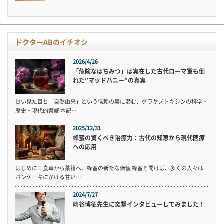
ドクターABのイチオシ
2026/4/26
「危険なはちみつ」は実在した古代ローマ軍も倒
れた”マッドハニー”の真実
甘い見た目と「自然由来」という信頼の裏に潜む、グラヤノトキシンの科学・
歴史・現代的脅威 本記…
2025/12/31
蜂蜜の驚くべき治癒力：古代の知恵から現代医療
への応用
はじめに：食卓から薬箱へ、蜂蜜の新たな価値 蜂蜜と聞けば、多くの人々は
パンケーキにかける甘い…
2024/7/27
崎谷博征先生に突撃インタビューしてみました！