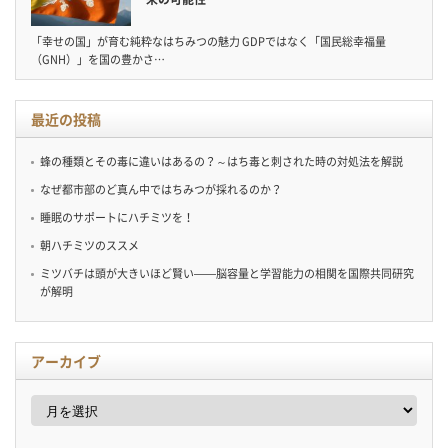
「幸せの国」が育む純粋なはちみつの魅力 GDPではなく「国民総幸福量
（GNH）」を国の豊かさ…
最近の投稿
蜂の種類とその毒に違いはあるの？～はち毒と刺された時の対処法を解説
なぜ都市部のど真ん中ではちみつが採れるのか？
睡眠のサポートにハチミツを！
朝ハチミツのススメ
ミツバチは頭が大きいほど賢い——脳容量と学習能力の相関を国際共同研究
が解明
アーカイブ
ア
ー
カ