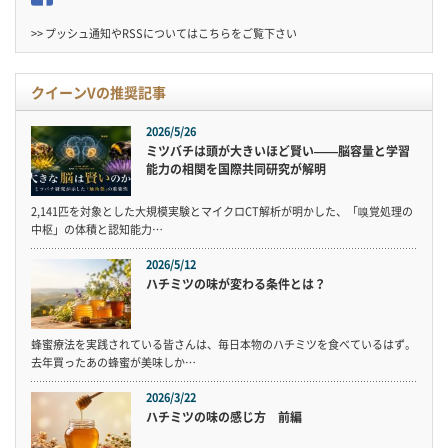
>> プッシュ通知やRSSについては
こちら
をご覧下さい
クイーンVの推奨記事
2026/5/26
ミツバチは頭が大きいほど賢い——脳容量と学習
能力の相関を国際共同研究が解明
2,141匹を対象とした大規模実験とマイクロCT解析が明かした、「嗅覚処理の
中枢」の体積と認知能力…
2026/5/12
ハチミツの味が変わる条件とは？
蜂蜜療法を実践されている皆さんは、毎日本物のハチミツを食べているはず。
去年買ったあの蜂蜜が美味しか…
2026/3/22
ハチミツの味の感じ方 前編