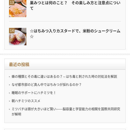
巣みつとは何のこと？ その楽しみ方と注意点につい
て
☆はちみつ入りカスタードで、米粉のシュークリーム
☆
最近の投稿
蜂の種類とその毒に違いはあるの？～はち毒と刺された時の対処法を解説
なぜ都市部のど真ん中ではちみつが採れるのか？
睡眠のサポートにハチミツを！
朝ハチミツのススメ
ミツバチは頭が大きいほど賢い——脳容量と学習能力の相関を国際共同研究
が解明