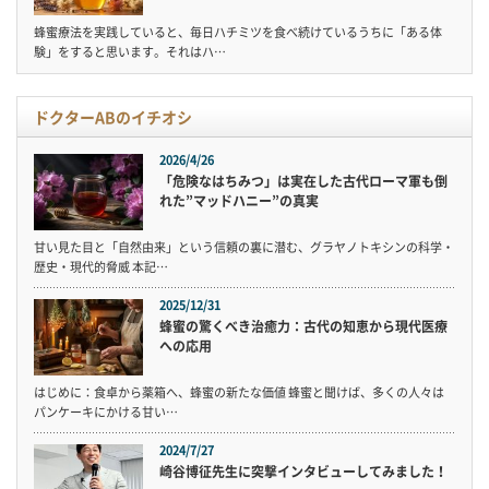
蜂蜜療法を実践していると、毎日ハチミツを食べ続けているうちに「ある体
験」をすると思います。それはハ…
ドクターABのイチオシ
2026/4/26
「危険なはちみつ」は実在した古代ローマ軍も倒
れた”マッドハニー”の真実
甘い見た目と「自然由来」という信頼の裏に潜む、グラヤノトキシンの科学・
歴史・現代的脅威 本記…
2025/12/31
蜂蜜の驚くべき治癒力：古代の知恵から現代医療
への応用
はじめに：食卓から薬箱へ、蜂蜜の新たな価値 蜂蜜と聞けば、多くの人々は
パンケーキにかける甘い…
2024/7/27
崎谷博征先生に突撃インタビューしてみました！