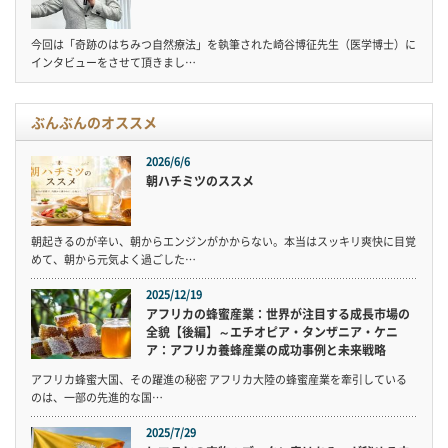
今回は「奇跡のはちみつ自然療法」を執筆された崎谷博征先生（医学博士）に
インタビューをさせて頂きまし…
ぶんぶんのオススメ
2026/6/6
朝ハチミツのススメ
朝起きるのが辛い、朝からエンジンがかからない。本当はスッキリ爽快に目覚
めて、朝から元気よく過ごした…
2025/12/19
アフリカの蜂蜜産業：世界が注目する成長市場の
全貌【後編】～エチオピア・タンザニア・ケニ
ア：アフリカ養蜂産業の成功事例と未来戦略
アフリカ蜂蜜大国、その躍進の秘密 アフリカ大陸の蜂蜜産業を牽引している
のは、一部の先進的な国…
2025/7/29