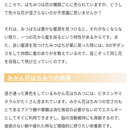
ところで、はちみつは花の種類ごとに売られていますが、どうし
て色々な花が混ざらないのか不思議に思いませんか？
それは、みつばちは豊かな蜜源を見つけると、それがなくならな
い限り、一つの花から蜜を採るという特性があるからです。ま
た、良い蜜源を見つけたみつばちが巣に戻った時には、8の字ダン
スをして仲間に蜜のありかを教えているので、皆こぞって同じ花
を目指して飛び立っていくのです。
みかん花はちみつの効果
透き通った黄色をしているみかん花はちみつには、ビタミンやミ
ネラルがたくさん含まれています。みかん花はちみつの甘さのも
とであるブドウ糖や果糖は消化吸収の必要がないのでエネルギー
としてすぐに利用できますし、脳の活動維持にも貢献するので、
食欲のない朝や疲れた時など積極的に摂りたい栄養素です。