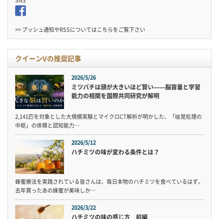
SNS
>> プッシュ通知やRSSについては
こちら
をご覧下さい
クイーンVの推奨記事
2026/5/26
ミツバチは頭が大きいほど賢い——脳容量と学習
能力の相関を国際共同研究が解明
2,141匹を対象とした大規模実験とマイクロCT解析が明かした、「嗅覚処理の
中枢」の体積と認知能力…
2026/5/12
ハチミツの味が変わる条件とは？
蜂蜜療法を実践されている皆さんは、毎日本物のハチミツを食べているはず。
去年買ったあの蜂蜜が美味しか…
2026/3/22
ハチミツの味の感じ方 前編