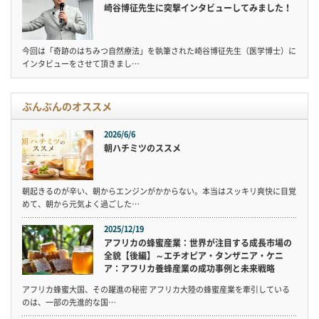
崎谷博征先生に突撃インタビューしてみました！
今回は「奇跡のはちみつ自然療法」を執筆された崎谷博征先生（医学博士）に
インタビューをさせて頂きまし…
ぶんぶんのオススメ
2026/6/6
朝ハチミツのススメ
朝起きるのが辛い、朝からエンジンがかからない。本当はスッキリ爽快に目覚
めて、朝から元気よく過ごした…
2025/12/19
アフリカの蜂蜜産業：世界が注目する成長市場の
全貌【後編】～エチオピア・タンザニア・ケニ
ア：アフリカ養蜂産業の成功事例と未来戦略
アフリカ蜂蜜大国、その躍進の秘密 アフリカ大陸の蜂蜜産業を牽引している
のは、一部の先進的な国…