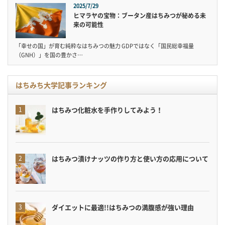
2025/7/29
ヒマラヤの宝物：ブータン産はちみつが秘める未
来の可能性
「幸せの国」が育む純粋なはちみつの魅力 GDPではなく「国民総幸福量
（GNH）」を国の豊かさ…
はちみち大学記事ランキング
はちみつ化粧水を手作りしてみよう！
はちみつ漬けナッツの作り方と使い方の応用について
ダイエットに最適!!はちみつの満腹感が強い理由