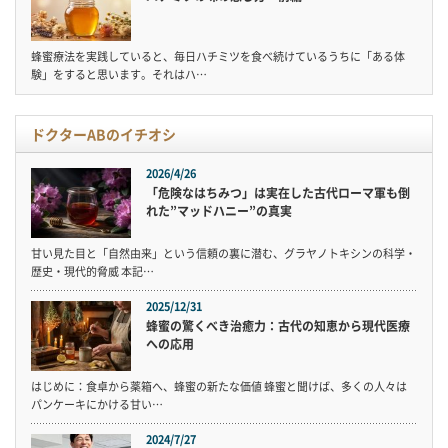
蜂蜜療法を実践していると、毎日ハチミツを食べ続けているうちに「ある体
験」をすると思います。それはハ…
ドクターABのイチオシ
2026/4/26
「危険なはちみつ」は実在した古代ローマ軍も倒
れた”マッドハニー”の真実
甘い見た目と「自然由来」という信頼の裏に潜む、グラヤノトキシンの科学・
歴史・現代的脅威 本記…
2025/12/31
蜂蜜の驚くべき治癒力：古代の知恵から現代医療
への応用
はじめに：食卓から薬箱へ、蜂蜜の新たな価値 蜂蜜と聞けば、多くの人々は
パンケーキにかける甘い…
2024/7/27