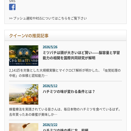
SNS
>> プッシュ通知やRSSについては
こちら
をご覧下さい
クイーンVの推奨記事
2026/5/26
ミツバチは頭が大きいほど賢い——脳容量と学習
能力の相関を国際共同研究が解明
2,141匹を対象とした大規模実験とマイクロCT解析が明かした、「嗅覚処理の
中枢」の体積と認知能力…
2026/5/12
ハチミツの味が変わる条件とは？
蜂蜜療法を実践されている皆さんは、毎日本物のハチミツを食べているはず。
去年買ったあの蜂蜜が美味しか…
2026/3/22
ハチミツの味の感じ方 前編