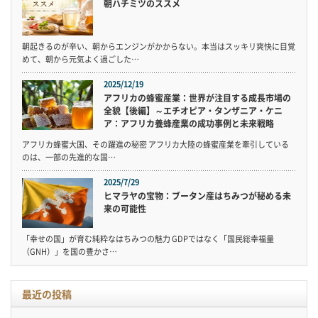
朝ハチミツのススメ
朝起きるのが辛い、朝からエンジンがかからない。本当はスッキリ爽快に目覚
めて、朝から元気よく過ごした…
2025/12/19
アフリカの蜂蜜産業：世界が注目する成長市場の
全貌【後編】～エチオピア・タンザニア・ケニ
ア：アフリカ養蜂産業の成功事例と未来戦略
アフリカ蜂蜜大国、その躍進の秘密 アフリカ大陸の蜂蜜産業を牽引している
のは、一部の先進的な国…
2025/7/29
ヒマラヤの宝物：ブータン産はちみつが秘める未
来の可能性
「幸せの国」が育む純粋なはちみつの魅力 GDPではなく「国民総幸福量
（GNH）」を国の豊かさ…
最近の投稿