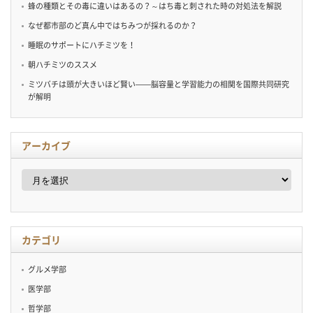
蜂の種類とその毒に違いはあるの？～はち毒と刺された時の対処法を解説
なぜ都市部のど真ん中ではちみつが採れるのか？
睡眠のサポートにハチミツを！
朝ハチミツのススメ
ミツバチは頭が大きいほど賢い——脳容量と学習能力の相関を国際共同研究
が解明
アーカイブ
ア
ー
カ
イ
ブ
カテゴリ
グルメ学部
医学部
哲学部