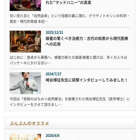
れた”マッドハニー”の真実
甘い見た目と「自然由来」という信頼の裏に潜む、グラヤノトキシンの科学・
歴史・現代的脅威 本記…
2025/12/31
蜂蜜の驚くべき治癒力：古代の知恵から現代医療
への応用
はじめに：食卓から薬箱へ、蜂蜜の新たな価値 蜂蜜と聞けば、多くの人々は
パンケーキにかける甘い…
2024/7/27
崎谷博征先生に突撃インタビューしてみました！
今回は「奇跡のはちみつ自然療法」を執筆された崎谷博征先生（医学博士）に
インタビューをさせて頂きまし…
ぶんぶんのオススメ
2026/6/6