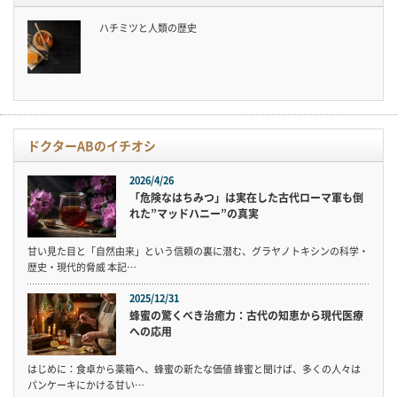
ハチミツと人類の歴史
ドクターABのイチオシ
2026/4/26
「危険なはちみつ」は実在した古代ローマ軍も倒
れた”マッドハニー”の真実
甘い見た目と「自然由来」という信頼の裏に潜む、グラヤノトキシンの科学・
歴史・現代的脅威 本記…
2025/12/31
蜂蜜の驚くべき治癒力：古代の知恵から現代医療
への応用
はじめに：食卓から薬箱へ、蜂蜜の新たな価値 蜂蜜と聞けば、多くの人々は
パンケーキにかける甘い…