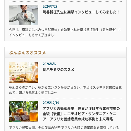
2024/7/27
崎谷博征先生に突撃インタビューしてみました！
今回は「奇跡のはちみつ自然療法」を執筆された崎谷博征先生（医学博士）に
インタビューをさせて頂きまし…
ぶんぶんのオススメ
2026/6/6
朝ハチミツのススメ
朝起きるのが辛い、朝からエンジンがかからない。本当はスッキリ爽快に目覚
めて、朝から元気よく過ごした…
2025/12/19
アフリカの蜂蜜産業：世界が注目する成長市場の
全貌【後編】～エチオピア・タンザニア・ケニ
ア：アフリカ養蜂産業の成功事例と未来戦略
アフリカ蜂蜜大国、その躍進の秘密 アフリカ大陸の蜂蜜産業を牽引している