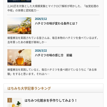
2,141匹を対象とした大規模実験とマイクロCT解析が明かした、「嗅覚処理の
中枢」の体積と認知能力…
2026/5/12
ハチミツの味が変わる条件とは？
蜂蜜療法を実践されている皆さんは、毎日本物のハチミツを食べているはず。
去年買ったあの蜂蜜が美味しか…
2026/3/22
ハチミツの味の感じ方 前編
蜂蜜療法を実践していると、毎日ハチミツを食べ続けているうちに「ある体
験」をすると思います。それはハ…
はちみち大学記事ランキング
はちみつ化粧水を手作りしてみよう！