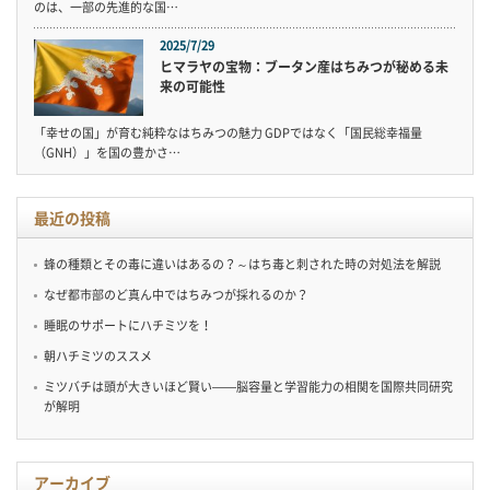
のは、一部の先進的な国…
2025/7/29
ヒマラヤの宝物：ブータン産はちみつが秘める未
来の可能性
「幸せの国」が育む純粋なはちみつの魅力 GDPではなく「国民総幸福量
（GNH）」を国の豊かさ…
最近の投稿
蜂の種類とその毒に違いはあるの？～はち毒と刺された時の対処法を解説
なぜ都市部のど真ん中ではちみつが採れるのか？
睡眠のサポートにハチミツを！
朝ハチミツのススメ
ミツバチは頭が大きいほど賢い——脳容量と学習能力の相関を国際共同研究
が解明
アーカイブ