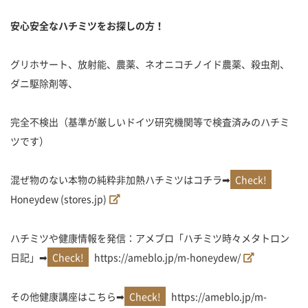
安心安全なハチミツをお探しの方！
グリホサート、放射能、農薬、ネオニコチノイド農薬、殺虫剤、
ダニ駆除剤等、
完全不検出（基準が厳しいドイツ研究機関等で検査済みのハチミ
ツです）
混ぜ物のない本物の純粋非加熱ハチミツはコチラ➡
Honeydew (stores.jp)
ハチミツや健康情報を発信：アメブロ「ハチミツ時々メタトロン
日記」➡
https://ameblo.jp/m-honeydew/
その他健康講座はこちら➡
https://ameblo.jp/m-