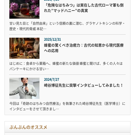
「危険なはちみつ」は実在した古代ローマ軍も倒
れた”マッドハニー”の真実
甘い見た目と「自然由来」という信頼の裏に潜む、グラヤノトキシンの科学・
歴史・現代的脅威 本記…
2025/12/31
蜂蜜の驚くべき治癒力：古代の知恵から現代医療
への応用
はじめに：食卓から薬箱へ、蜂蜜の新たな価値 蜂蜜と聞けば、多くの人々は
パンケーキにかける甘い…
2024/7/27
崎谷博征先生に突撃インタビューしてみました！
今回は「奇跡のはちみつ自然療法」を執筆された崎谷博征先生（医学博士）に
インタビューをさせて頂きまし…
ぶんぶんのオススメ