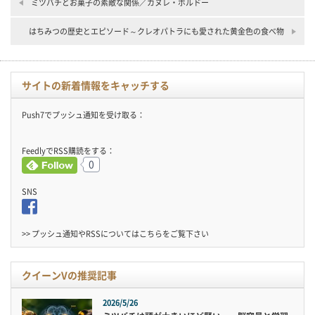
ミツバチとお菓子の素敵な関係／カヌレ・ボルドー
はちみつの歴史とエピソード～クレオパトラにも愛された黄金色の食べ物
サイトの新着情報をキャッチする
Push7でプッシュ通知を受け取る：
FeedlyでRSS購読をする：
0
SNS
>> プッシュ通知やRSSについては
こちら
をご覧下さい
クイーンVの推奨記事
2026/5/26