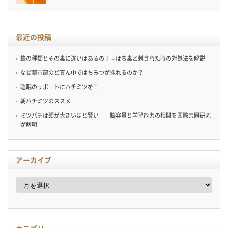
最近の投稿
蜂の種類とその毒に違いはあるの？～はち毒と刺された時の対処法を解説
なぜ都市部のど真ん中ではちみつが採れるのか？
睡眠のサポートにハチミツを！
朝ハチミツのススメ
ミツバチは頭が大きいほど賢い——脳容量と学習能力の相関を国際共同研究
が解明
アーカイブ
ア
ー
カ
イ
ブ