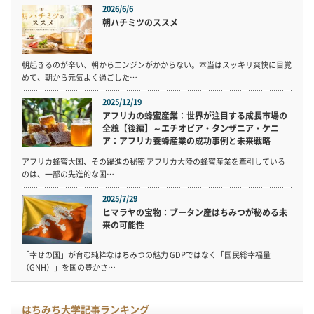
2026/6/6
朝ハチミツのススメ
朝起きるのが辛い、朝からエンジンがかからない。本当はスッキリ爽快に目覚
めて、朝から元気よく過ごした…
2025/12/19
アフリカの蜂蜜産業：世界が注目する成長市場の
全貌【後編】～エチオピア・タンザニア・ケニ
ア：アフリカ養蜂産業の成功事例と未来戦略
アフリカ蜂蜜大国、その躍進の秘密 アフリカ大陸の蜂蜜産業を牽引している
のは、一部の先進的な国…
2025/7/29
ヒマラヤの宝物：ブータン産はちみつが秘める未
来の可能性
「幸せの国」が育む純粋なはちみつの魅力 GDPではなく「国民総幸福量
（GNH）」を国の豊かさ…
はちみち大学記事ランキング