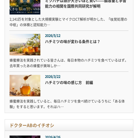
ミツバチは頭が大きいほど賢い——脳容量と学習
能力の相関を国際共同研究が解明
2,141匹を対象とした大規模実験とマイクロCT解析が明かした、「嗅覚処理の
中枢」の体積と認知能力…
2026/5/12
ハチミツの味が変わる条件とは？
蜂蜜療法を実践されている皆さんは、毎日本物のハチミツを食べているはず。
去年買ったあの蜂蜜が美味しか…
2026/3/22
ハチミツの味の感じ方 前編
蜂蜜療法を実践していると、毎日ハチミツを食べ続けているうちに「ある体
験」をすると思います。それはハ…
ドクターABのイチオシ
2026/4/26