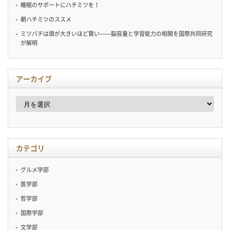
睡眠のサポートにハチミツを！
朝ハチミツのススメ
ミツバチは頭が大きいほど賢い——脳容量と学習能力の相関を国際共同研究
が解明
アーカイブ
ア
ー
カ
イ
ブ
カテゴリ
グルメ学部
医学部
哲学部
国際学部
文学部