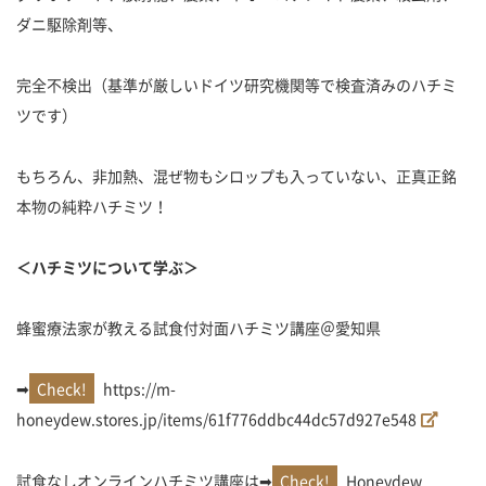
ダニ駆除剤等、
完全不検出（基準が厳しいドイツ研究機関等で検査済みのハチミ
ツです）
もちろん、非加熱、混ぜ物もシロップも入っていない、正真正銘
本物の純粋ハチミツ！
＜ハチミツについて学ぶ＞
蜂蜜療法家が教える試食付対面ハチミツ講座＠愛知県
➡
https://m-
honeydew.stores.jp/items/61f776ddbc44dc57d927e548
試食なしオンラインハチミツ講座は➡
Honeydew