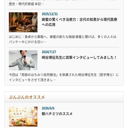
歴史・現代的脅威 本記…
2025/12/31
蜂蜜の驚くべき治癒力：古代の知恵から現代医療
への応用
はじめに：食卓から薬箱へ、蜂蜜の新たな価値 蜂蜜と聞けば、多くの人々は
パンケーキにかける甘い…
2024/7/27
崎谷博征先生に突撃インタビューしてみました！
今回は「奇跡のはちみつ自然療法」を執筆された崎谷博征先生（医学博士）に
インタビューをさせて頂きまし…
ぶんぶんのオススメ
2026/6/6
朝ハチミツのススメ