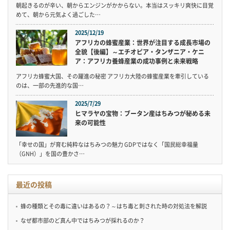
朝起きるのが辛い、朝からエンジンがかからない。本当はスッキリ爽快に目覚
めて、朝から元気よく過ごした…
2025/12/19
アフリカの蜂蜜産業：世界が注目する成長市場の
全貌【後編】～エチオピア・タンザニア・ケニ
ア：アフリカ養蜂産業の成功事例と未来戦略
アフリカ蜂蜜大国、その躍進の秘密 アフリカ大陸の蜂蜜産業を牽引している
のは、一部の先進的な国…
2025/7/29
ヒマラヤの宝物：ブータン産はちみつが秘める未
来の可能性
「幸せの国」が育む純粋なはちみつの魅力 GDPではなく「国民総幸福量
（GNH）」を国の豊かさ…
最近の投稿
蜂の種類とその毒に違いはあるの？～はち毒と刺された時の対処法を解説
なぜ都市部のど真ん中ではちみつが採れるのか？