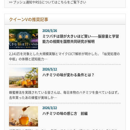
>> プッシュ通知やRSSについては
こちら
をご覧下さい
クイーンVの推奨記事
2026/5/26
ミツバチは頭が大きいほど賢い——脳容量と学習
能力の相関を国際共同研究が解明
2,141匹を対象とした大規模実験とマイクロCT解析が明かした、「嗅覚処理の
中枢」の体積と認知能力…
2026/5/12
ハチミツの味が変わる条件とは？
蜂蜜療法を実践されている皆さんは、毎日本物のハチミツを食べているはず。
去年買ったあの蜂蜜が美味しか…
2026/3/22
ハチミツの味の感じ方 前編