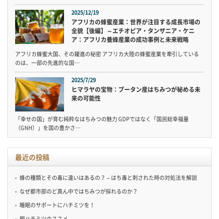
2025/12/19
アフリカの蜂蜜産業：世界が注目する成長市場の
全貌【後編】～エチオピア・タンザニア・ケニ
ア：アフリカ養蜂産業の成功事例と未来戦略
アフリカ蜂蜜大国、その躍進の秘密 アフリカ大陸の蜂蜜産業を牽引している
のは、一部の先進的な国…
2025/7/29
ヒマラヤの宝物：ブータン産はちみつが秘める未
来の可能性
「幸せの国」が育む純粋なはちみつの魅力 GDPではなく「国民総幸福量
（GNH）」を国の豊かさ…
最近の投稿
蜂の種類とその毒に違いはあるの？～はち毒と刺された時の対処法を解説
なぜ都市部のど真ん中ではちみつが採れるのか？
睡眠のサポートにハチミツを！
朝ハチミツのススメ