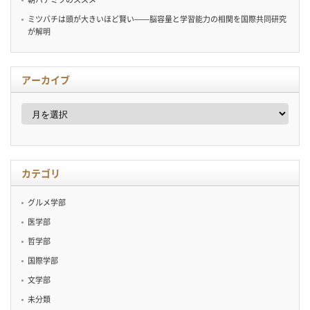
ミツバチは頭が大きいほど賢い——脳容量と学習能力の相関を国際共同研究
が解明
アーカイブ
ア
ー
カ
イ
ブ
カテゴリ
グルメ学部
医学部
哲学部
国際学部
文学部
未分類