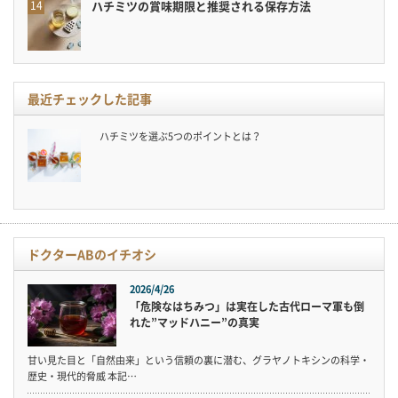
ハチミツの賞味期限と推奨される保存方法
最近チェックした記事
ハチミツを選ぶ5つのポイントとは？
ドクターABのイチオシ
2026/4/26
「危険なはちみつ」は実在した古代ローマ軍も倒
れた”マッドハニー”の真実
甘い見た目と「自然由来」という信頼の裏に潜む、グラヤノトキシンの科学・
歴史・現代的脅威 本記…