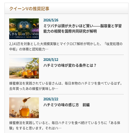
クイーンVの推奨記事
2026/5/26
ミツバチは頭が大きいほど賢い——脳容量と学習
能力の相関を国際共同研究が解明
2,141匹を対象とした大規模実験とマイクロCT解析が明かした、「嗅覚処理の
中枢」の体積と認知能力…
2026/5/12
ハチミツの味が変わる条件とは？
蜂蜜療法を実践されている皆さんは、毎日本物のハチミツを食べているはず。
去年買ったあの蜂蜜が美味しか…
2026/3/22
ハチミツの味の感じ方 前編
蜂蜜療法を実践していると、毎日ハチミツを食べ続けているうちに「ある体
験」をすると思います。それはハ…