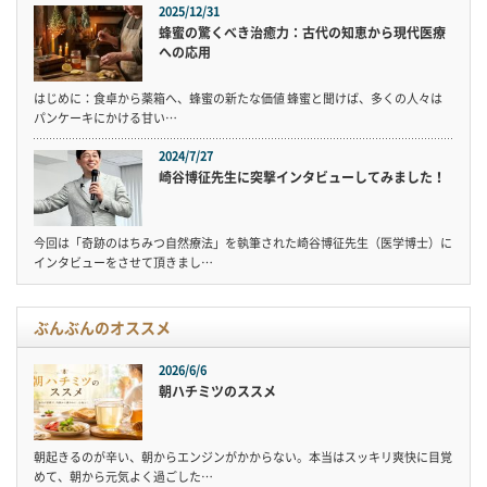
2025/12/31
蜂蜜の驚くべき治癒力：古代の知恵から現代医療
への応用
はじめに：食卓から薬箱へ、蜂蜜の新たな価値 蜂蜜と聞けば、多くの人々は
パンケーキにかける甘い…
2024/7/27
崎谷博征先生に突撃インタビューしてみました！
今回は「奇跡のはちみつ自然療法」を執筆された崎谷博征先生（医学博士）に
インタビューをさせて頂きまし…
ぶんぶんのオススメ
2026/6/6
朝ハチミツのススメ
朝起きるのが辛い、朝からエンジンがかからない。本当はスッキリ爽快に目覚
めて、朝から元気よく過ごした…