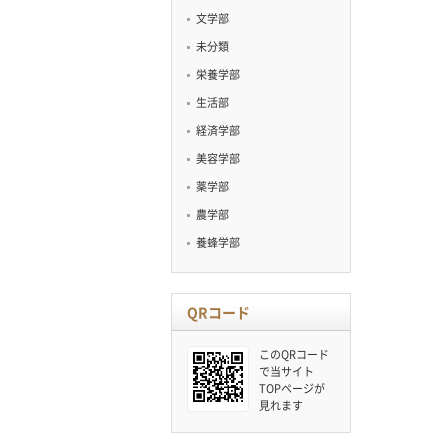
文学部
未分類
栄養学部
生活部
経済学部
美容学部
薬学部
農学部
養蜂学部
QRコード
このQRコード
で当サイト
TOPページが
見れます