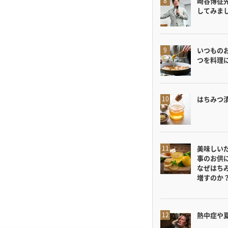
崎谷博征
してみま
いつもの
つを料理
はちみつ
美味しい
事のお供
なぜはち
増すのか
熱中症や