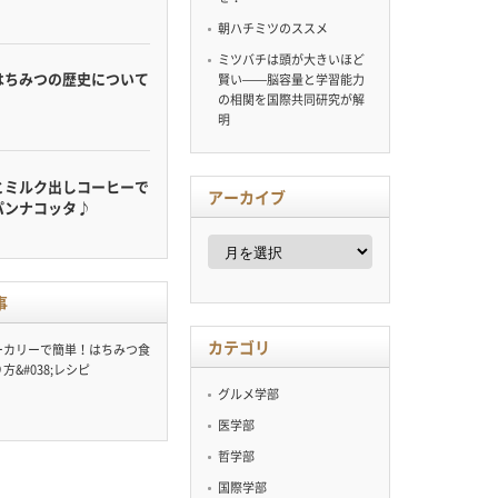
朝ハチミツのススメ
ミツバチは頭が大きいほど
はちみつの歴史について
賢い——脳容量と学習能力
の相関を国際共同研究が解
明
とミルク出しコーヒーで
アーカイブ
パンナコッタ♪
ア
ー
カ
イ
事
ブ
カテゴリ
ーカリーで簡単！はちみつ食
方&#038;レシピ
グルメ学部
医学部
哲学部
国際学部