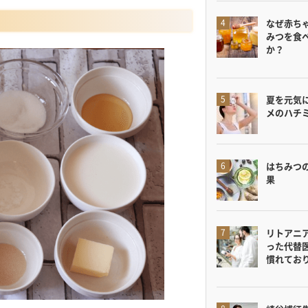
なぜ赤ち
みつを食
か？
夏を元気
メのハチ
はちみつ
果
リトアニ
った代替
慣れてお