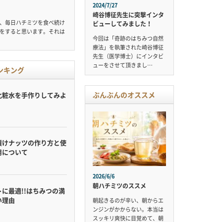
2024/7/27
崎谷博征先生に突撃インタ
、毎日ハチミツを食べ続け
ビューしてみました！
をすると思います。それは
今回は「奇跡のはちみつ自然
療法」を執筆された崎谷博征
先生（医学博士）にインタビ
ューをさせて頂きまし…
ンキング
ぶんぶんのオススメ
化粧水を手作りしてみよ
漬けナッツの作り方と使
用について
2026/6/6
朝ハチミツのススメ
に最適!!はちみつの満
い理由
朝起きるのが辛い、朝からエ
ンジンがかからない。本当は
スッキリ爽快に目覚めて、朝