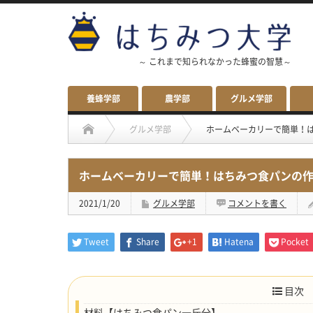
～ これまで知られなかった蜂蜜の智慧～
養蜂学部
農学部
グルメ学部
グルメ学部
ホームベーカリーで簡単！
ホームベーカリーで簡単！はちみつ食パンの作
2021/1/20
グルメ学部
コメントを書く
Tweet
Share
+1
Hatena
Pocket
目次
材料【はちみつ食パン一斤分】