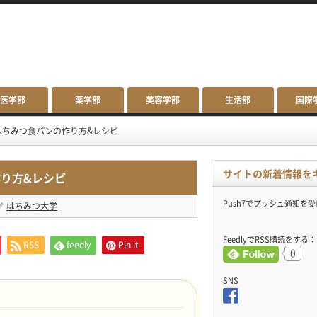
医学部
薬学部
美容学部
生活部
国際
はちみつ食パンの作り方&レシピ
サイトの新着情報を
り方&レシピ
Push7でプッシュ通知を
はちみつ大学
FeedlyでRSS購読をする：
RSS
feedly
Pin it
0
SNS