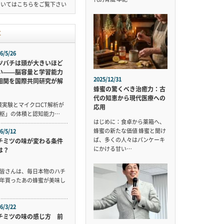
ついては
こちら
をご覧下さい
事
6/5/26
ツバチは頭が大きいほど
い——脳容量と学習能力
2025/12/31
相関を国際共同研究が解
蜂蜜の驚くべき治癒力：古
代の知恵から現代医療への
規模実験とマイクロCT解析が
応用
枢」の体積と認知能力…
はじめに：食卓から薬箱へ、
蜂蜜の新たな価値 蜂蜜と聞け
6/5/12
ば、多くの人々はパンケーキ
チミツの味が変わる条件
にかける甘い…
は？
皆さんは、毎日本物のハチ
年買ったあの蜂蜜が美味し
6/3/22
チミツの味の感じ方 前