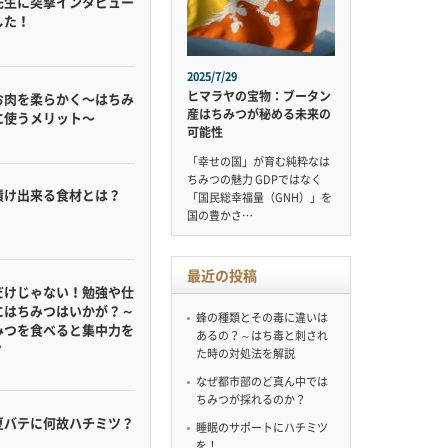
先生に突撃インタビュー
した！
2025/7/29
ヒマラヤの宝物：ブータン
お肉を柔らかく〜はちみ
産はちみつが秘める未来の
に使うメリット〜
可能性
「幸せの国」が育む純粋なは
ちみつの魅力 GDPではなく
漬け出来る食材とは？
「国民総幸福量（GNH）」を
国の豊かさ…
最近の投稿
だけじゃない！勉強や仕
にはちみつはいかが？～
蜂の種類とその毒に違いは
みつを食べると集中力を
あるの？～はち毒と刺され
？
た時の対処法を解説
なぜ都市部のど真ん中では
ちみつが採れるのか？
夏バテに何故ハチミツ？
睡眠のサポートにハチミツ
を！