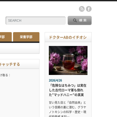
学部
栄養学部
ドクターABのイチオシ
キャッチする
受け取る：
2026/4/26
「危険なはちみつ」は実在
した古代ローマ軍も倒れ
た”マッドハニー”の真実
甘い見た目と「自然由来」と
いう信頼の裏に潜む、グラヤ
ノトキシンの科学・歴史・現
代的脅威 本記…