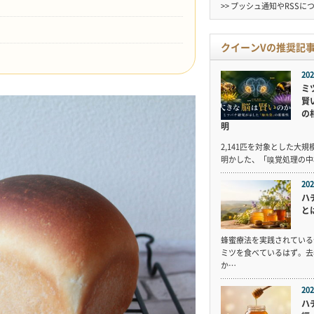
>> プッシュ通知やRSSに
クイーンVの推奨記
202
ミ
賢
の
明
2,141匹を対象とした大
明かした、「嗅覚処理の中
202
ハ
と
蜂蜜療法を実践されている
ミツを食べているはず。去
か…
202
ハ