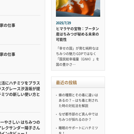
2025/7/29
蜂家の仕事
ヒマラヤの宝物：ブータン
産はちみつが秘める未来の
可能性
「幸せの国」が育む純粋なは
蜂家の仕事
ちみつの魅力 GDPではなく
「国民総幸福量（GNH）」を
国の豊かさ…
最近の投稿
生活にハチミツをプラス
ラスグレース汐汲坂が提
チミツの新しい使い方と
蜂の種類とその毒に違いは
あるの？～はち毒と刺され
た時の対処法を解説
なぜ都市部のど真ん中では
ちみつが採れるのか？
界一やさしい はちみつの
アレクサンダー陽子さん
睡眠のサポートにハチミツ
梓インタビュー！
を！