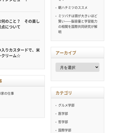
朝ハチミツのススメ
ミツバチは頭が大きいほど
は何のこと？ その楽し
賢い——脳容量と学習能力
意点について
の相関を国際共同研究が解
明
つ入りカスタードで、米
アーカイブ
ークリーム☆
ア
ー
カ
イ
事
ブ
カテゴリ
蜂家の仕事
グルメ学部
医学部
哲学部
国際学部