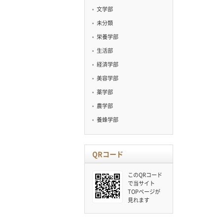
文学部
未分類
栄養学部
生活部
経済学部
美容学部
薬学部
農学部
養蜂学部
QRコード
このQRコード
で当サイト
TOPページが
見れます