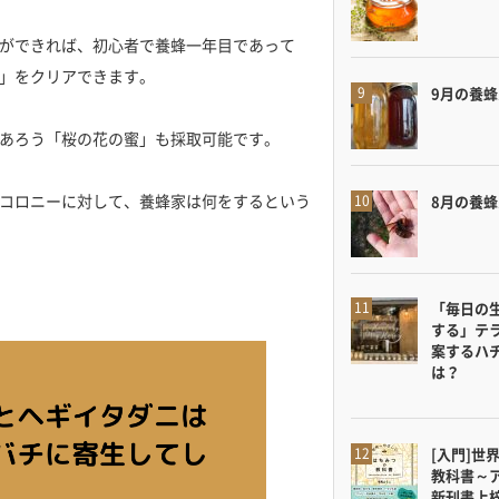
ができれば、初心者で養蜂一年目であって
」をクリアできます。
9月の養
あろう「桜の花の蜜」も採取可能です。
コロニーに対して、養蜂家は何をするという
8月の養
「毎日の
する」テ
案するハ
は？
[入門]世
教科書～
新刊書上