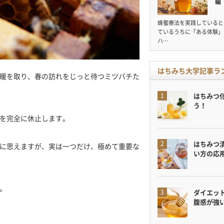
編
蜂蜜療法を実践していると
ているうちに「ある体験」
ハ…
はちみち大学記事ラ
暖を取り、春の訪れをじっと待つミツバチた
はちみつ
う！
を完全に休止します。
はちみつ
に思えますが、実は一つだけ、極めて重要な
い方の応
。
ダイエット
腹感が強