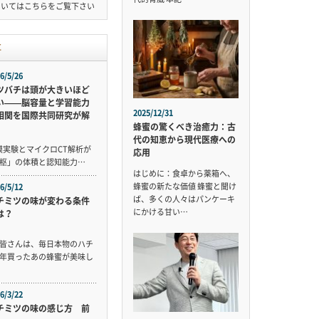
ついては
こちら
をご覧下さい
事
6/5/26
ツバチは頭が大きいほど
い——脳容量と学習能力
2025/12/31
相関を国際共同研究が解
蜂蜜の驚くべき治癒力：古
代の知恵から現代医療への
規模実験とマイクロCT解析が
応用
枢」の体積と認知能力…
はじめに：食卓から薬箱へ、
蜂蜜の新たな価値 蜂蜜と聞け
6/5/12
ば、多くの人々はパンケーキ
チミツの味が変わる条件
にかける甘い…
は？
皆さんは、毎日本物のハチ
年買ったあの蜂蜜が美味し
6/3/22
チミツの味の感じ方 前