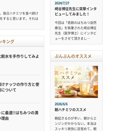
2024/7/27
崎谷博征先生に突撃インタ
、毎日ハチミツを食べ続け
ビューしてみました！
をすると思います。それは
今回は「奇跡のはちみつ自然
療法」を執筆された崎谷博征
先生（医学博士）にインタビ
ューをさせて頂きまし…
ンキング
ぶんぶんのオススメ
化粧水を手作りしてみよ
漬けナッツの作り方と使
用について
2026/6/6
朝ハチミツのススメ
に最適!!はちみつの満
い理由
朝起きるのが辛い、朝からエ
ンジンがかからない。本当は
スッキリ爽快に目覚めて、朝