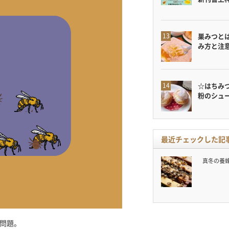
巣みつと
み方と注
☆はちみ
粉のシュ
最近チェックした記
真冬の養
問題。