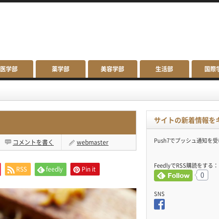
医学部
薬学部
美容学部
生活部
国際
サイトの新着情報を
Push7でプッシュ通知を
コメントを書く
webmaster
FeedlyでRSS購読をする：
RSS
feedly
Pin it
0
SNS