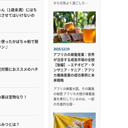
から元気よく過ごした…
ゃん（1歳未満）にはち
べさせてはいけないの
を使ったかぼちゃ餡で簡
ラン♪
2025/12/19
アフリカの蜂蜜産業：世界
が注目する成長市場の全貌
【後編】～エチオピア・タ
症対策におススメのハチ
ンザニア・ケニア：アフリ
カ養蜂産業の成功事例と未
来戦略
アフリカ蜂蜜大国、その躍進
の秘密 アフリカ大陸の蜂蜜産
の巣は宝物なり！
業を牽引しているのは、一部
の先進的な国…
ちみつとは？