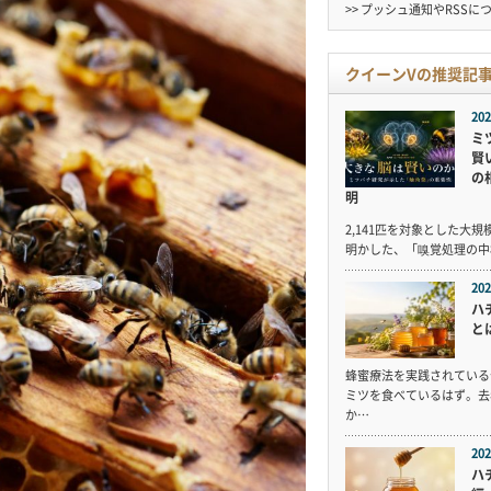
>> プッシュ通知やRSSに
クイーンVの推奨記
202
ミ
賢
の
明
2,141匹を対象とした大
明かした、「嗅覚処理の中
202
ハ
と
蜂蜜療法を実践されている
ミツを食べているはず。去
か…
202
ハ