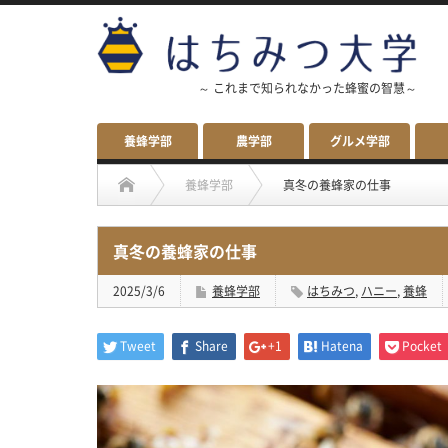
～ これまで知られなかった蜂蜜の智慧～
養蜂学部
農学部
グルメ学部
養蜂学部
真冬の養蜂家の仕事
真冬の養蜂家の仕事
2025/3/6
養蜂学部
はちみつ
,
ハニー
,
養蜂
Tweet
Share
+1
Hatena
Pocket