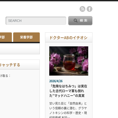
学部
栄養学部
ドクターABのイチオシ
キャッチする
受け取る：
2026/4/26
「危険なはちみつ」は実在
した古代ローマ軍も倒れ
た”マッドハニー”の真実
甘い見た目と「自然由来」と
いう信頼の裏に潜む、グラヤ
ノトキシンの科学・歴史・現
代的脅威 本記…