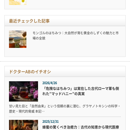
最近チェックした記事
モンゴルのはちみつ：大自然が育む黄金のしずくの魅力と市
場の全貌
ドクターABのイチオシ
2026/4/26
「危険なはちみつ」は実在した古代ローマ軍も倒
れた”マッドハニー”の真実
甘い見た目と「自然由来」という信頼の裏に潜む、グラヤノトキシンの科学・
歴史・現代的脅威 本記…
2025/12/31
蜂蜜の驚くべき治癒力：古代の知恵から現代医療