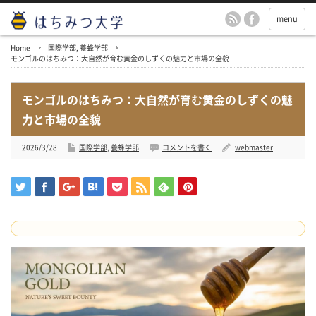
menu
Home
国際学部
,
養蜂学部
モンゴルのはちみつ：大自然が育む黄金のしずくの魅力と市場の全貌
モンゴルのはちみつ：大自然が育む黄金のしずくの魅
力と市場の全貌
2026/3/28
国際学部
,
養蜂学部
コメントを書く
webmaster