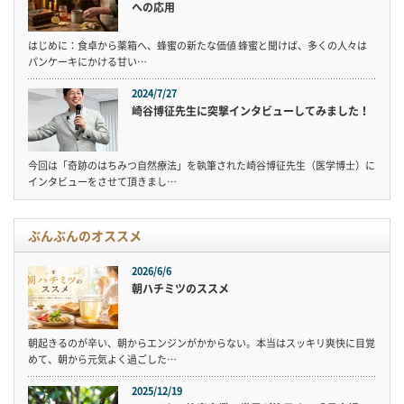
への応用
はじめに：食卓から薬箱へ、蜂蜜の新たな価値 蜂蜜と聞けば、多くの人々は
パンケーキにかける甘い…
2024/7/27
崎谷博征先生に突撃インタビューしてみました！
今回は「奇跡のはちみつ自然療法」を執筆された崎谷博征先生（医学博士）に
インタビューをさせて頂きまし…
ぶんぶんのオススメ
2026/6/6
朝ハチミツのススメ
朝起きるのが辛い、朝からエンジンがかからない。本当はスッキリ爽快に目覚
めて、朝から元気よく過ごした…
2025/12/19