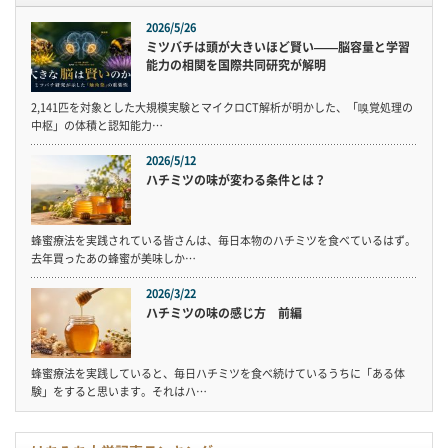
2026/5/26
ミツバチは頭が大きいほど賢い——脳容量と学習
能力の相関を国際共同研究が解明
2,141匹を対象とした大規模実験とマイクロCT解析が明かした、「嗅覚処理の
中枢」の体積と認知能力…
2026/5/12
ハチミツの味が変わる条件とは？
蜂蜜療法を実践されている皆さんは、毎日本物のハチミツを食べているはず。
去年買ったあの蜂蜜が美味しか…
2026/3/22
ハチミツの味の感じ方 前編
蜂蜜療法を実践していると、毎日ハチミツを食べ続けているうちに「ある体
験」をすると思います。それはハ…