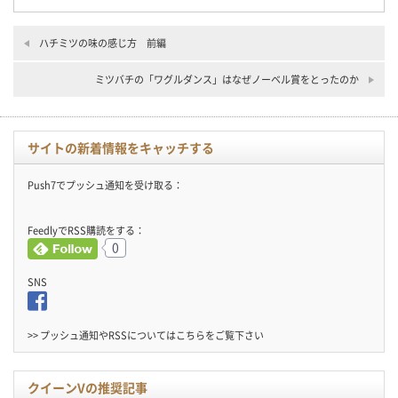
ハチミツの味の感じ方 前編
ミツバチの「ワグルダンス」はなぜノーベル賞をとったのか
サイトの新着情報をキャッチする
Push7でプッシュ通知を受け取る：
FeedlyでRSS購読をする：
0
SNS
>> プッシュ通知やRSSについては
こちら
をご覧下さい
クイーンVの推奨記事