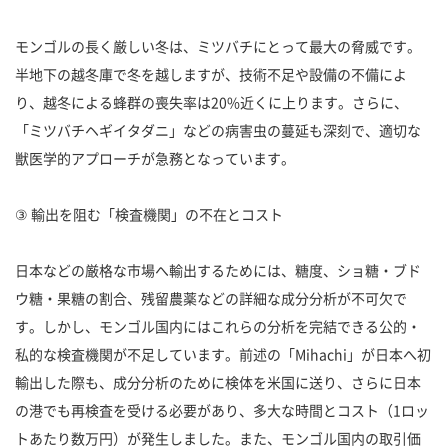
モンゴルの長く厳しい冬は、ミツバチにとって最大の脅威です。
半地下の越冬庫で冬を越しますが、技術不足や設備の不備によ
り、越冬による蜂群の喪失率は20%近くに上ります。さらに、
「ミツバチヘギイタダニ」などの病害虫の蔓延も深刻で、適切な
獣医学的アプローチが急務となっています。
③ 輸出を阻む「検査機関」の不在とコスト
日本などの厳格な市場へ輸出するためには、糖度、ショ糖・ブド
ウ糖・果糖の割合、残留農薬などの詳細な成分分析が不可欠で
す。しかし、モンゴル国内にはこれらの分析を完結できる公的・
私的な検査機関が不足しています。前述の「Mihachi」が日本へ初
輸出した際も、成分分析のために検体を米国に送り、さらに日本
の港でも再検査を受ける必要があり、多大な時間とコスト（1ロッ
トあたり数万円）が発生しました。また、モンゴル国内の取引価