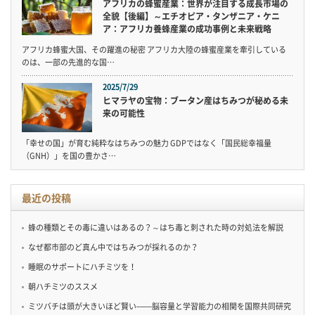
アフリカの蜂蜜産業：世界が注目する成長市場の
全貌【後編】～エチオピア・タンザニア・ケニ
ア：アフリカ養蜂産業の成功事例と未来戦略
アフリカ蜂蜜大国、その躍進の秘密 アフリカ大陸の蜂蜜産業を牽引している
のは、一部の先進的な国…
2025/7/29
ヒマラヤの宝物：ブータン産はちみつが秘める未
来の可能性
「幸せの国」が育む純粋なはちみつの魅力 GDPではなく「国民総幸福量
（GNH）」を国の豊かさ…
最近の投稿
蜂の種類とその毒に違いはあるの？～はち毒と刺された時の対処法を解説
なぜ都市部のど真ん中ではちみつが採れるのか？
睡眠のサポートにハチミツを！
朝ハチミツのススメ
ミツバチは頭が大きいほど賢い——脳容量と学習能力の相関を国際共同研究