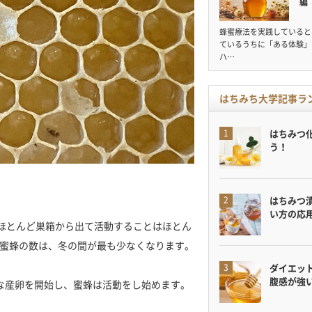
編
蜂蜜療法を実践していると
ているうちに「ある体験」
ハ…
はちみち大学記事ラ
はちみつ
う！
はちみつ
い方の応
はほとんど巣箱から出て活動することはほとん
蜜蜂の数は、冬の間が最も少なくなります。
ダイエット
腹感が強
な産卵を開始し、蜜蜂は活動をし始めます。