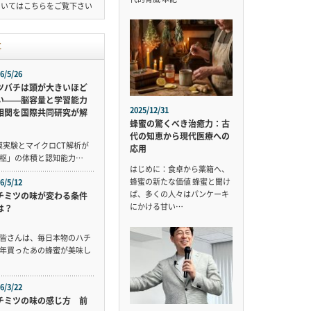
ついては
こちら
をご覧下さい
事
6/5/26
ツバチは頭が大きいほど
い——脳容量と学習能力
2025/12/31
相関を国際共同研究が解
蜂蜜の驚くべき治癒力：古
代の知恵から現代医療への
規模実験とマイクロCT解析が
応用
枢」の体積と認知能力…
はじめに：食卓から薬箱へ、
蜂蜜の新たな価値 蜂蜜と聞け
6/5/12
ば、多くの人々はパンケーキ
チミツの味が変わる条件
にかける甘い…
は？
皆さんは、毎日本物のハチ
年買ったあの蜂蜜が美味し
6/3/22
チミツの味の感じ方 前