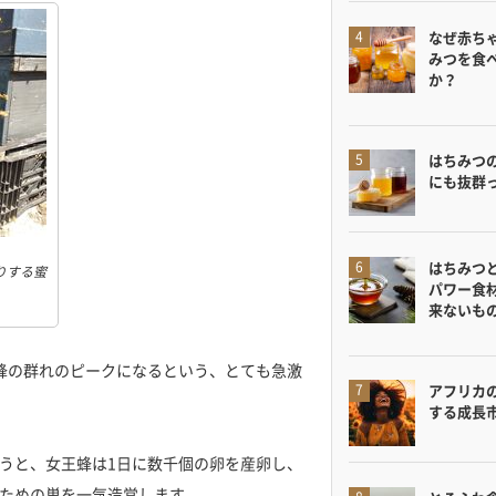
なぜ赤ち
みつを食
か？
はちみつ
にも抜群
はちみつ
りする蜜
パワー食
来ないも
蜂の群れのピークになるという、とても急激
アフリカ
する成長
うと、女王蜂は1日に数千個の卵を産卵し、
ための巣を一気造営します。