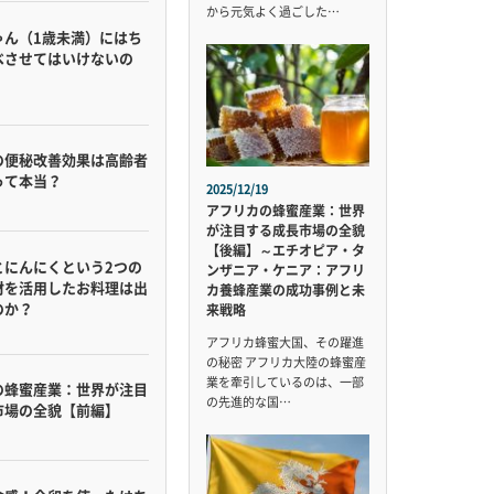
から元気よく過ごした…
ゃん（1歳未満）にはち
べさせてはいけないの
の便秘改善効果は高齢者
って本当？
2025/12/19
アフリカの蜂蜜産業：世界
が注目する成長市場の全貌
【後編】～エチオピア・タ
とにんにくという2つの
ンザニア・ケニア：アフリ
材を活用したお料理は出
カ養蜂産業の成功事例と未
のか？
来戦略
アフリカ蜂蜜大国、その躍進
の秘密 アフリカ大陸の蜂蜜産
業を牽引しているのは、一部
の蜂蜜産業：世界が注目
の先進的な国…
市場の全貌【前編】