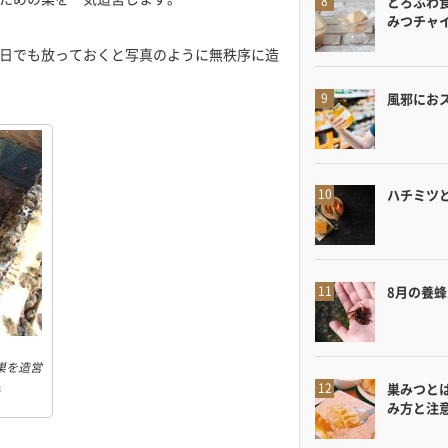
とろふわ
みつチャ
日でも放っておくと写真のように無秩序に造
風邪にお
ハチミツ
8月の養
巣を造営
巣みつと
み方と注