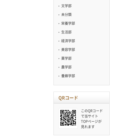
文学部
未分類
栄養学部
生活部
経済学部
美容学部
薬学部
農学部
養蜂学部
QRコード
このQRコード
で当サイト
TOPページが
見れます