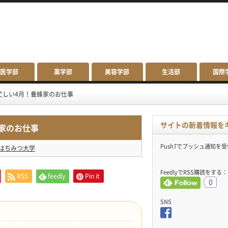
医学部
薬学部
美容学部
生活部
国際
忙しい4月！養蜂家のお仕事
サイトの新着情報を
家のお仕事
Push7でプッシュ通知を
はちみつ大学
FeedlyでRSS購読をする：
RSS
feedly
Pin it
0
SNS