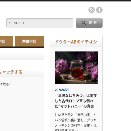
学部
栄養学部
ドクターABのイチオシ
キャッチする
受け取る：
2026/4/26
「危険なはちみつ」は実在
した古代ローマ軍も倒れ
た”マッドハニー”の真実
甘い見た目と「自然由来」と
いう信頼の裏に潜む、グラヤ
ノトキシンの科学・歴史・現
代的脅威 本記…