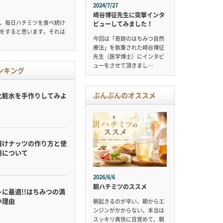
2024/7/27
崎谷博征先生に突撃インタ
、毎日ハチミツを食べ続け
ビューしてみました！
をすると思います。それは
今回は「奇跡のはちみつ自然
療法」を執筆された崎谷博征
先生（医学博士）にインタビ
ューをさせて頂きまし…
ンキング
ぶんぶんのオススメ
化粧水を手作りしてみよ
漬けナッツの作り方と使
用について
2026/6/6
朝ハチミツのススメ
に最適!!はちみつの満
い理由
朝起きるのが辛い、朝からエ
ンジンがかからない。本当は
スッキリ爽快に目覚めて、朝