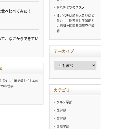
朝ハチミツのススメ
を食べ比べてみた！
ミツバチは頭が大きいほど
賢い——脳容量と学習能力
の相関を国際共同研究が解
明
って、なにからできてい
アーカイブ
ア
ー
事
カ
イ
（2）～1年で最も忙しい4
ブ
家のお仕事
カテゴリ
グルメ学部
医学部
哲学部
国際学部