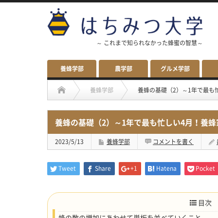
～ これまで知られなかった蜂蜜の智慧～
養蜂学部
農学部
グルメ学部
養蜂学部
養蜂の基礎（2）～1年で最も
養蜂の基礎（2）～1年で最も忙しい4月！養蜂
2023/5/13
養蜂学部
コメントを書く
Tweet
Share
+1
Hatena
Pocket
目次
蜂の数の増加にあわせて巣板を並べていくこと