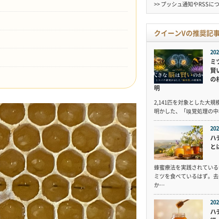
>> プッシュ通知やRSSに
クイーンVの推奨記
202
ミ
賢
の
明
2,141匹を対象とした大
明かした、「嗅覚処理の中
202
ハ
と
蜂蜜療法を実践されている
ミツを食べているはず。去
か…
202
ハ