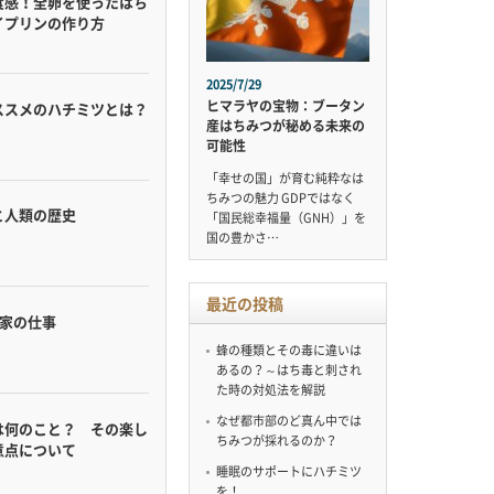
食感！全卵を使ったはち
イプリンの作り方
2025/7/29
ヒマラヤの宝物：ブータン
ススメのハチミツとは？
産はちみつが秘める未来の
可能性
「幸せの国」が育む純粋なは
ちみつの魅力 GDPではなく
と人類の歴史
「国民総幸福量（GNH）」を
国の豊かさ…
最近の投稿
蜂家の仕事
蜂の種類とその毒に違いは
あるの？～はち毒と刺され
た時の対処法を解説
なぜ都市部のど真ん中では
は何のこと？ その楽し
ちみつが採れるのか？
意点について
睡眠のサポートにハチミツ
を！