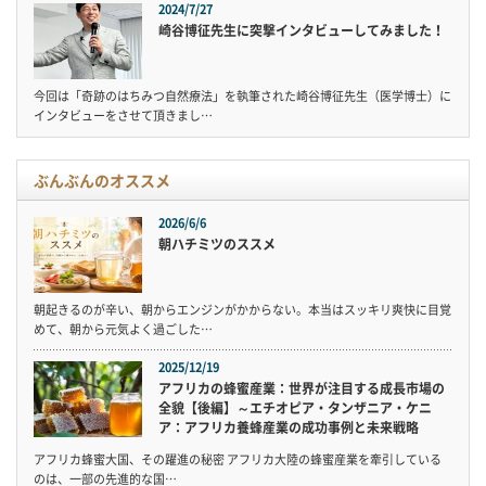
2024/7/27
崎谷博征先生に突撃インタビューしてみました！
今回は「奇跡のはちみつ自然療法」を執筆された崎谷博征先生（医学博士）に
インタビューをさせて頂きまし…
ぶんぶんのオススメ
2026/6/6
朝ハチミツのススメ
朝起きるのが辛い、朝からエンジンがかからない。本当はスッキリ爽快に目覚
めて、朝から元気よく過ごした…
2025/12/19
アフリカの蜂蜜産業：世界が注目する成長市場の
全貌【後編】～エチオピア・タンザニア・ケニ
ア：アフリカ養蜂産業の成功事例と未来戦略
アフリカ蜂蜜大国、その躍進の秘密 アフリカ大陸の蜂蜜産業を牽引している
のは、一部の先進的な国…