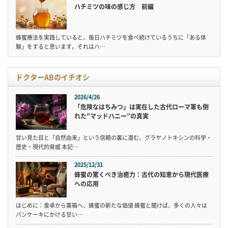
ハチミツの味の感じ方 前編
蜂蜜療法を実践していると、毎日ハチミツを食べ続けているうちに「ある体
験」をすると思います。それはハ…
ドクターABのイチオシ
2026/4/26
「危険なはちみつ」は実在した古代ローマ軍も倒
れた”マッドハニー”の真実
甘い見た目と「自然由来」という信頼の裏に潜む、グラヤノトキシンの科学・
歴史・現代的脅威 本記…
2025/12/31
蜂蜜の驚くべき治癒力：古代の知恵から現代医療
への応用
はじめに：食卓から薬箱へ、蜂蜜の新たな価値 蜂蜜と聞けば、多くの人々は
パンケーキにかける甘い…