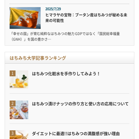
2025/7/29
ヒマラヤの宝物：ブータン産はちみつが秘める未
来の可能性
「幸せの国」が育む純粋なはちみつの魅力 GDPではなく「国民総幸福量
（GNH）」を国の豊かさ…
はちみち大学記事ランキング
はちみつ化粧水を手作りしてみよう！
はちみつ漬けナッツの作り方と使い方の応用について
ダイエットに最適!!はちみつの満腹感が強い理由