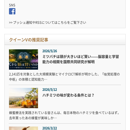
SNS
>> プッシュ通知やRSSについては
こちら
をご覧下さい
クイーンVの推奨記事
2026/5/26
ミツバチは頭が大きいほど賢い——脳容量と学習
能力の相関を国際共同研究が解明
2,141匹を対象とした大規模実験とマイクロCT解析が明かした、「嗅覚処理の
中枢」の体積と認知能力…
2026/5/12
ハチミツの味が変わる条件とは？
蜂蜜療法を実践されている皆さんは、毎日本物のハチミツを食べているはず。
去年買ったあの蜂蜜が美味しか…
2026/3/22