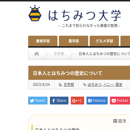
～ これまで知られなかった蜂蜜の智慧～
養蜂学部
農学部
グルメ学部
文学部
日本人とはちみつの歴史につい
日本人とはちみつの歴史について
2023/4/24
文学部
はちみつ
,
ハニー
,
歴史
Tweet
Share
+1
Hatena
Pocket
目次
日本人とはちみつの歴史