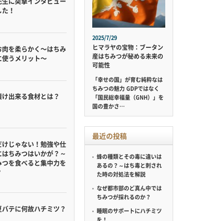
先生に突撃インタビュー
した！
2025/7/29
ヒマラヤの宝物：ブータン
お肉を柔らかく〜はちみ
産はちみつが秘める未来の
に使うメリット〜
可能性
「幸せの国」が育む純粋なは
ちみつの魅力 GDPではなく
漬け出来る食材とは？
「国民総幸福量（GNH）」を
国の豊かさ…
最近の投稿
だけじゃない！勉強や仕
にはちみつはいかが？～
蜂の種類とその毒に違いは
みつを食べると集中力を
あるの？～はち毒と刺され
？
た時の対処法を解説
なぜ都市部のど真ん中では
ちみつが採れるのか？
夏バテに何故ハチミツ？
睡眠のサポートにハチミツ
を！