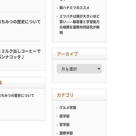
朝ハチミツのススメ
ミツバチは頭が大きいほど
はちみつの歴史について
賢い——脳容量と学習能力
の相関を国際共同研究が解
明
とミルク出しコーヒーで
アーカイブ
パンナコッタ♪
ア
ー
カ
イ
事
ブ
カテゴリ
はちみつの歴史について
グルメ学部
医学部
哲学部
国際学部