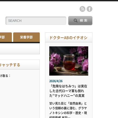
学部
栄養学部
ドクターABのイチオシ
キャッチする
受け取る：
2026/4/26
「危険なはちみつ」は実在
した古代ローマ軍も倒れ
た”マッドハニー”の真実
甘い見た目と「自然由来」と
いう信頼の裏に潜む、グラヤ
ノトキシンの科学・歴史・現
代的脅威 本記…