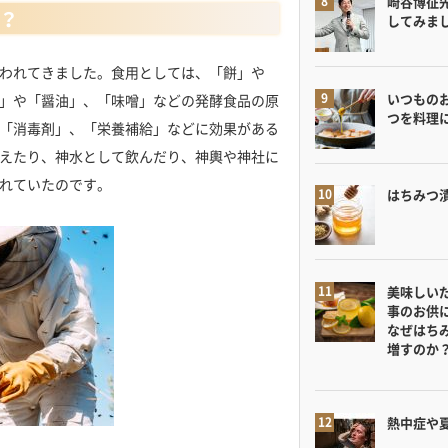
崎谷博征
？
してみま
われてきました。食用としては、「餅」や
いつもの
」や「醤油」、「味噌」などの発酵食品の原
つを料理
「消毒剤」、「栄養補給」などに効果がある
えたり、神水として飲んだり、神輿や神社に
れていたのです。
はちみつ
美味しい
事のお供
なぜはち
増すのか
熱中症や