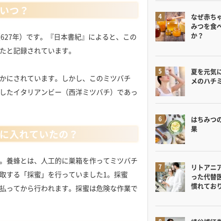
いつ？
なぜ赤ち
みつを食
か？
627年）です。『日本書紀』によると、この
たと記録されています。
夏を元気
かにされています。しかし、このミツバチ
メのハチ
したイタリアンビー（西洋ミツバチ）であっ
はちみつ
果
に入れていたの？
。養蜂とは、人工的に巣箱を作ってミツバチ
リトアニ
取する「採蜜」を行っていました1。採蜜
った代替
慣れてお
払ってから行われます。採蜜は危険な作業で