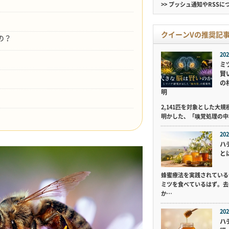
>> プッシュ通知やRSSに
クイーンVの推奨記
の？
202
ミ
賢
の
明
2,141匹を対象とした大
明かした、「嗅覚処理の中
202
ハ
と
蜂蜜療法を実践されている
ミツを食べているはず。去
か…
202
ハ