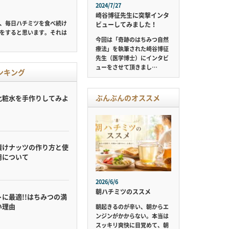
2024/7/27
崎谷博征先生に突撃インタ
、毎日ハチミツを食べ続け
ビューしてみました！
をすると思います。それは
今回は「奇跡のはちみつ自然
療法」を執筆された崎谷博征
先生（医学博士）にインタビ
ューをさせて頂きまし…
ンキング
ぶんぶんのオススメ
化粧水を手作りしてみよ
漬けナッツの作り方と使
用について
2026/6/6
朝ハチミツのススメ
に最適!!はちみつの満
い理由
朝起きるのが辛い、朝からエ
ンジンがかからない。本当は
スッキリ爽快に目覚めて、朝