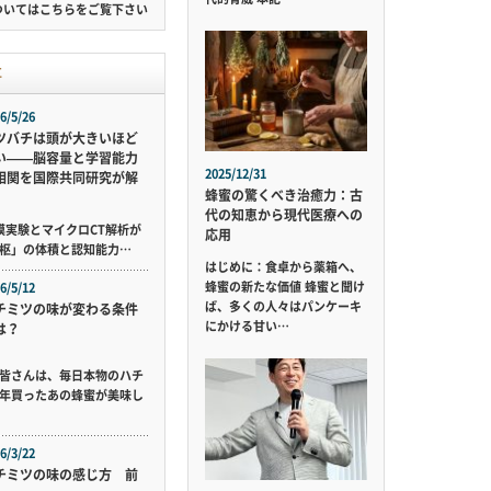
ついては
こちら
をご覧下さい
事
6/5/26
ツバチは頭が大きいほど
い——脳容量と学習能力
2025/12/31
相関を国際共同研究が解
蜂蜜の驚くべき治癒力：古
代の知恵から現代医療への
規模実験とマイクロCT解析が
応用
枢」の体積と認知能力…
はじめに：食卓から薬箱へ、
蜂蜜の新たな価値 蜂蜜と聞け
6/5/12
ば、多くの人々はパンケーキ
チミツの味が変わる条件
にかける甘い…
は？
皆さんは、毎日本物のハチ
年買ったあの蜂蜜が美味し
6/3/22
チミツの味の感じ方 前