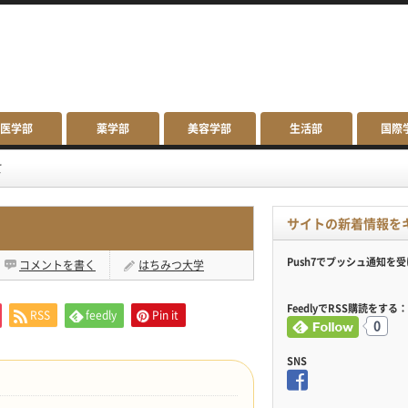
医学部
薬学部
美容学部
生活部
国際
て
サイトの新着情報を
Push7でプッシュ通知を
コメントを書く
はちみつ大学
FeedlyでRSS購読をする：
RSS
feedly
Pin it
0
SNS