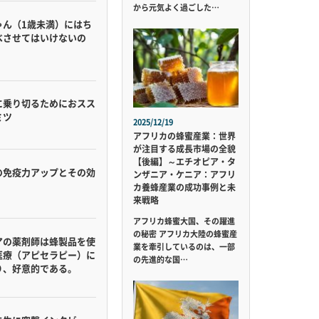
から元気よく過ごした…
ゃん（1歳未満）にはち
べさせてはいけないの
に乗り切るためにおスス
ミツ
2025/12/19
アフリカの蜂蜜産業：世界
が注目する成長市場の全貌
【後編】～エチオピア・タ
の免疫力アップとその効
ンザニア・ケニア：アフリ
カ養蜂産業の成功事例と未
来戦略
アフリカ蜂蜜大国、その躍進
の秘密 アフリカ大陸の蜂蜜産
アの薬剤師は蜂製品を使
業を牽引しているのは、一部
医療（アピセラピー）に
の先進的な国…
り、好意的である。