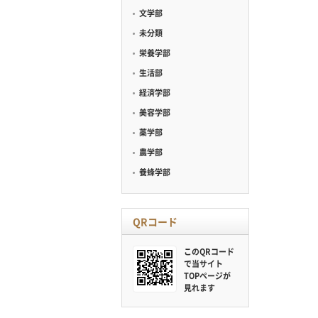
文学部
未分類
栄養学部
生活部
経済学部
美容学部
薬学部
農学部
養蜂学部
QRコード
このQRコード
で当サイト
TOPページが
見れます