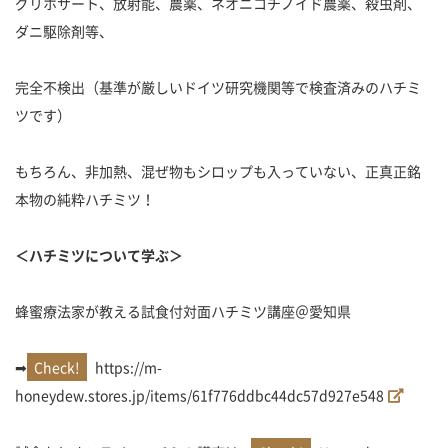
グリホサート、放射能、農薬、ネオニコチノイド農薬、殺虫剤、
ダニ駆除剤等、
完全不検出（基準が厳しいドイツ研究機関等で検査済みのハチミ
ツです）
もちろん、非加熱、混ぜ物もシロップも入っていない、正真正銘
本物の純粋ハチミツ！
＜ハチミツについて学ぶ＞
蜂蜜療法家が教える試食付対面ハチミツ講座＠愛知県
➡
https://m-
honeydew.stores.jp/items/61f776ddbc44dc57d927e548