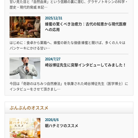
甘い見た目と「自然由来」という信頼の裏に潜む、グラヤノトキシンの科学・
歴史・現代的脅威 本記…
2025/12/31
蜂蜜の驚くべき治癒力：古代の知恵から現代医療
への応用
はじめに：食卓から薬箱へ、蜂蜜の新たな価値 蜂蜜と聞けば、多くの人々は
パンケーキにかける甘い…
2024/7/27
崎谷博征先生に突撃インタビューしてみました！
今回は「奇跡のはちみつ自然療法」を執筆された崎谷博征先生（医学博士）に
インタビューをさせて頂きまし…
ぶんぶんのオススメ
2026/6/6
朝ハチミツのススメ