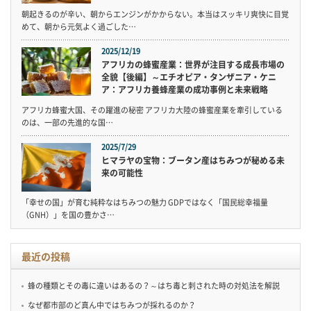
朝起きるのが辛い、朝からエンジンがかからない。本当はスッキリ爽快に目覚
めて、朝から元気よく過ごした…
2025/12/19
アフリカの蜂蜜産業：世界が注目する成長市場の
全貌【後編】～エチオピア・タンザニア・ケニ
ア：アフリカ養蜂産業の成功事例と未来戦略
アフリカ蜂蜜大国、その躍進の秘密 アフリカ大陸の蜂蜜産業を牽引している
のは、一部の先進的な国…
2025/7/29
ヒマラヤの宝物：ブータン産はちみつが秘める未
来の可能性
「幸せの国」が育む純粋なはちみつの魅力 GDPではなく「国民総幸福量
（GNH）」を国の豊かさ…
最近の投稿
蜂の種類とその毒に違いはあるの？～はち毒と刺された時の対処法を解説
なぜ都市部のど真ん中ではちみつが採れるのか？