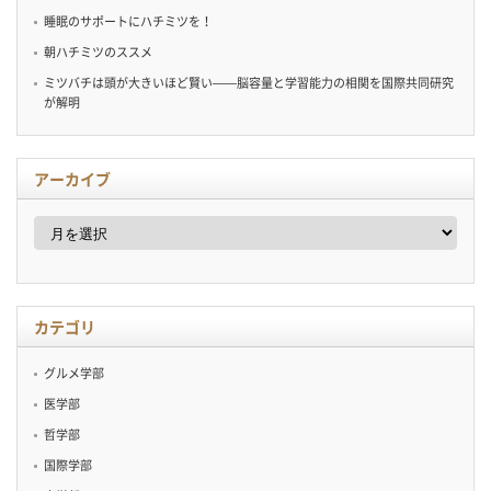
睡眠のサポートにハチミツを！
朝ハチミツのススメ
ミツバチは頭が大きいほど賢い——脳容量と学習能力の相関を国際共同研究
が解明
アーカイブ
ア
ー
カ
イ
ブ
カテゴリ
グルメ学部
医学部
哲学部
国際学部