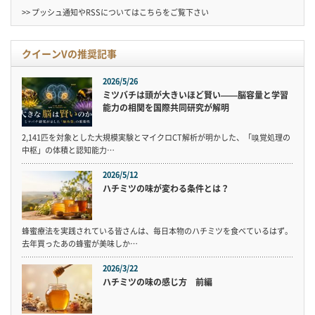
>> プッシュ通知やRSSについては
こちら
をご覧下さい
クイーンVの推奨記事
2026/5/26
ミツバチは頭が大きいほど賢い——脳容量と学習
能力の相関を国際共同研究が解明
2,141匹を対象とした大規模実験とマイクロCT解析が明かした、「嗅覚処理の
中枢」の体積と認知能力…
2026/5/12
ハチミツの味が変わる条件とは？
蜂蜜療法を実践されている皆さんは、毎日本物のハチミツを食べているはず。
去年買ったあの蜂蜜が美味しか…
2026/3/22
ハチミツの味の感じ方 前編