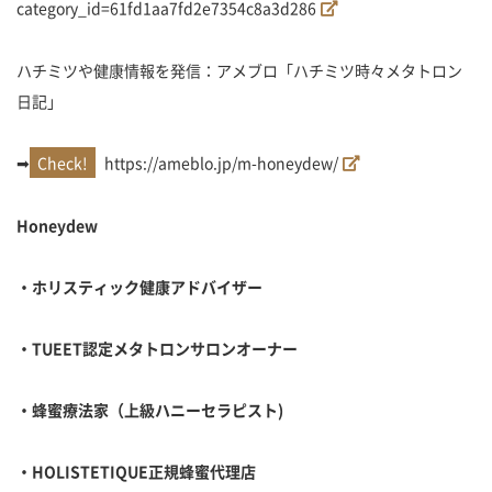
category_id=61fd1aa7fd2e7354c8a3d286
ハチミツや健康情報を発信：アメブロ「ハチミツ時々メタトロン
日記」
➡
https://ameblo.jp/m-honeydew/
Honeydew
・ホリスティック健康アドバイザー
・
TUEET
認定メタトロンサロンオーナー
・蜂蜜療法家（上級ハニーセラピスト
)
・
HOLISTETIQUE
正規蜂蜜代理店