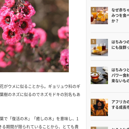
なぜ赤ち
みつを食
か？
はちみつ
にも抜群
はちみつ
パワー食
来ないも
花がウメに似ることから。ギョリュウ科のギ
葉樹のネズに似るのでネズモドキの別名もあ
アフリカ
する成長
葉で「復活の木」「癒しの木」を意味し、1
きる期間が限られていることから、とても貴