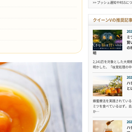
>> プッシュ通知やRSSに
クイーンVの推奨記
202
ミ
賢
の
明
2,141匹を対象とした大
明かした、「嗅覚処理の中
202
ハ
と
蜂蜜療法を実践されている
ミツを食べているはず。去
か…
202
ハ