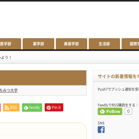
医学部
薬学部
美容学部
生活部
国際
みよう！
サイトの新着情報を
Push7でプッシュ通知を
ちみつ大学
FeedlyでRSS購読をする：
RSS
feedly
Pin it
0
SNS