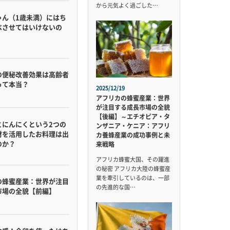
から元気よく過ごした…
ゃん（1歳未満）にはち
べさせてはいけないの
の便秘改善効果は高齢者
って本当？
2025/12/19
アフリカの蜂蜜産業：世界
が注目する成長市場の全貌
【後編】～エチオピア・タ
とにんにくという2つの
ンザニア・ケニア：アフリ
材を活用したお料理は出
カ養蜂産業の成功事例と未
のか？
来戦略
アフリカ蜂蜜大国、その躍進
の秘密 アフリカ大陸の蜂蜜産
業を牽引しているのは、一部
の蜂蜜産業：世界が注目
の先進的な国…
市場の全貌【前編】