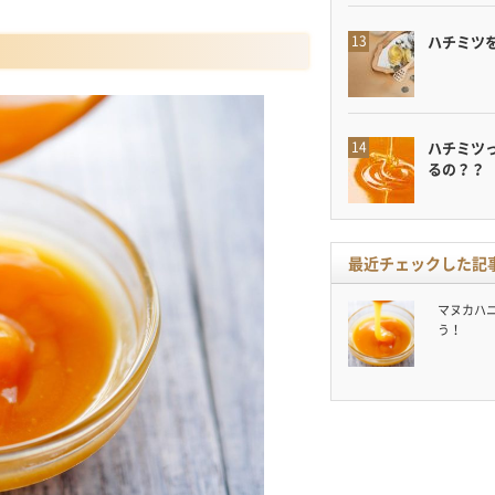
ハチミツ
ハチミツ
るの？？
最近チェックした記
マヌカハ
う！