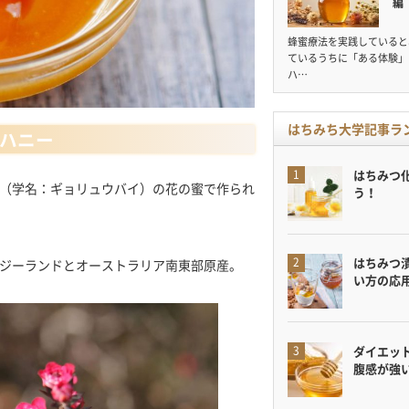
編
蜂蜜療法を実践していると
ているうちに「ある体験」
ハ…
はちみち大学記事ラ
ハニー
はちみつ
（学名：ギョリュウバイ）の花の蜜で作られ
う！
はちみつ
ジーランドとオーストラリア南東部原産。
い方の応
ダイエット
腹感が強