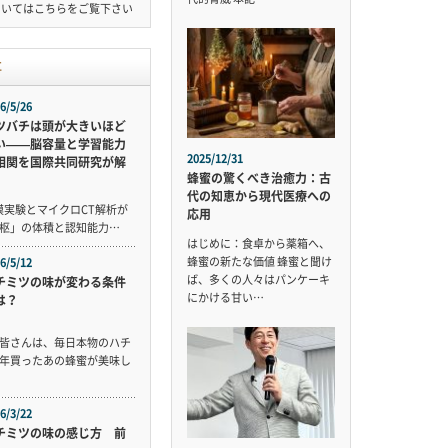
ついては
こちら
をご覧下さい
事
6/5/26
ツバチは頭が大きいほど
い——脳容量と学習能力
2025/12/31
相関を国際共同研究が解
蜂蜜の驚くべき治癒力：古
代の知恵から現代医療への
規模実験とマイクロCT解析が
応用
枢」の体積と認知能力…
はじめに：食卓から薬箱へ、
蜂蜜の新たな価値 蜂蜜と聞け
6/5/12
ば、多くの人々はパンケーキ
チミツの味が変わる条件
にかける甘い…
は？
皆さんは、毎日本物のハチ
年買ったあの蜂蜜が美味し
6/3/22
チミツの味の感じ方 前