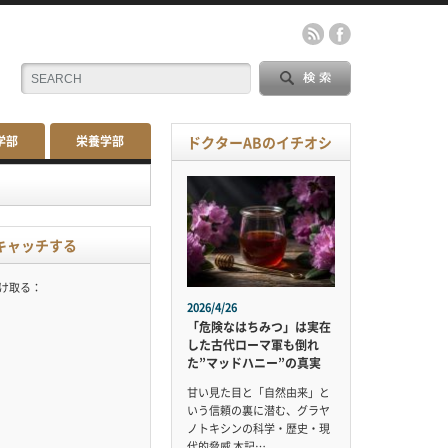
学部
栄養学部
ドクターABのイチオシ
キャッチする
受け取る：
2026/4/26
「危険なはちみつ」は実在
した古代ローマ軍も倒れ
た”マッドハニー”の真実
甘い見た目と「自然由来」と
いう信頼の裏に潜む、グラヤ
ノトキシンの科学・歴史・現
代的脅威 本記…