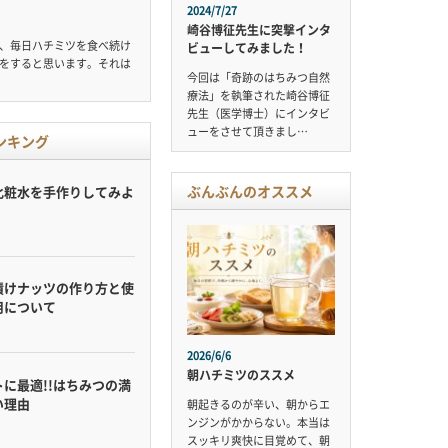
2024/7/27
崎谷博征先生に突撃インタ
、毎日ハチミツを食べ続け
ビューしてみました！
をすると思います。それは
今回は「奇跡のはちみつ自然
療法」を執筆された崎谷博征
先生（医学博士）にインタビ
ューをさせて頂きまし…
ンキング
ぶんぶんのオススメ
化粧水を手作りしてみよ
漬けナッツの作り方と使
用について
2026/6/6
朝ハチミツのススメ
に最適!!はちみつの満
い理由
朝起きるのが辛い、朝からエ
ンジンがかからない。本当は
スッキリ爽快に目覚めて、朝