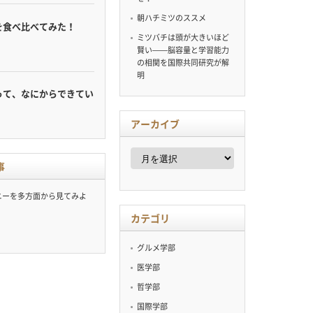
朝ハチミツのススメ
を食べ比べてみた！
ミツバチは頭が大きいほど
賢い——脳容量と学習能力
の相関を国際共同研究が解
明
って、なにからできてい
アーカイブ
ア
ー
事
カ
イ
ニーを多方面から見てみよ
ブ
カテゴリ
グルメ学部
医学部
哲学部
国際学部