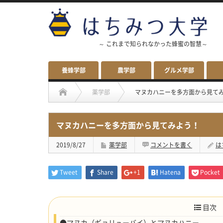
～ これまで知られなかった蜂蜜の智慧～
養蜂学部
農学部
グルメ学部
薬学部
マヌカハニーを多方面から見て
マヌカハニーを多方面から見てみよう！
2019/8/27
薬学部
コメントを書く
は
Tweet
Share
+1
Hatena
Pocket
目次
●マヌカ（ギョリューバイ）とマヌカハニー