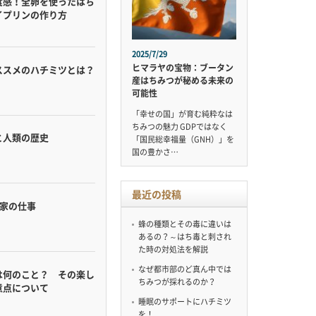
食感！全卵を使ったはち
イプリンの作り方
2025/7/29
ヒマラヤの宝物：ブータン
ススメのハチミツとは？
産はちみつが秘める未来の
可能性
「幸せの国」が育む純粋なは
ちみつの魅力 GDPではなく
と人類の歴史
「国民総幸福量（GNH）」を
国の豊かさ…
最近の投稿
蜂家の仕事
蜂の種類とその毒に違いは
あるの？～はち毒と刺され
た時の対処法を解説
なぜ都市部のど真ん中では
は何のこと？ その楽し
ちみつが採れるのか？
意点について
睡眠のサポートにハチミツ
を！