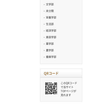
文学部
未分類
栄養学部
生活部
経済学部
美容学部
薬学部
農学部
養蜂学部
QRコード
このQRコード
で当サイト
TOPページが
見れます