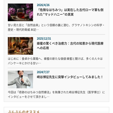
2026/4/26
「危険なはちみつ」は実在した古代ローマ軍も倒
れた”マッドハニー”の真実
甘い見た目と「自然由来」という信頼の裏に潜む、グラヤノトキシンの科学・
歴史・現代的脅威 本記…
2025/12/31
蜂蜜の驚くべき治癒力：古代の知恵から現代医療
への応用
はじめに：食卓から薬箱へ、蜂蜜の新たな価値 蜂蜜と聞けば、多くの人々は
パンケーキにかける甘い…
2024/7/27
崎谷博征先生に突撃インタビューしてみました！
今回は「奇跡のはちみつ自然療法」を執筆された崎谷博征先生（医学博士）に
インタビューをさせて頂きまし…
ぶんぶんのオススメ