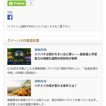
0
SNS
>> プッシュ通知やRSSについては
こちら
をご覧下さい
クイーンVの推奨記事
2026/5/26
ミツバチは頭が大きいほど賢い——脳容量と学習
能力の相関を国際共同研究が解明
2,141匹を対象とした大規模実験とマイクロCT解析が明かした、「嗅覚処理の
中枢」の体積と認知能力…
2026/5/12
ハチミツの味が変わる条件とは？
蜂蜜療法を実践されている皆さんは、毎日本物のハチミツを食べているはず。
去年買ったあの蜂蜜が美味しか…