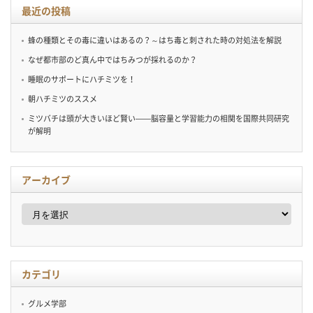
最近の投稿
蜂の種類とその毒に違いはあるの？～はち毒と刺された時の対処法を解説
なぜ都市部のど真ん中ではちみつが採れるのか？
睡眠のサポートにハチミツを！
朝ハチミツのススメ
ミツバチは頭が大きいほど賢い——脳容量と学習能力の相関を国際共同研究
が解明
アーカイブ
ア
ー
カ
イ
ブ
カテゴリ
グルメ学部