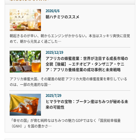
2026/6/6
朝ハチミツのススメ
朝起きるのが辛い、朝からエンジンがかからない。本当はスッキリ爽快に目覚
めて、朝から元気よく過ごした…
2025/12/19
アフリカの蜂蜜産業：世界が注目する成長市場の
全貌【後編】～エチオピア・タンザニア・ケニ
ア：アフリカ養蜂産業の成功事例と未来戦略
アフリカ蜂蜜大国、その躍進の秘密 アフリカ大陸の蜂蜜産業を牽引している
のは、一部の先進的な国…
2025/7/29
ヒマラヤの宝物：ブータン産はちみつが秘める未
来の可能性
「幸せの国」が育む純粋なはちみつの魅力 GDPではなく「国民総幸福量
（GNH）」を国の豊かさ…