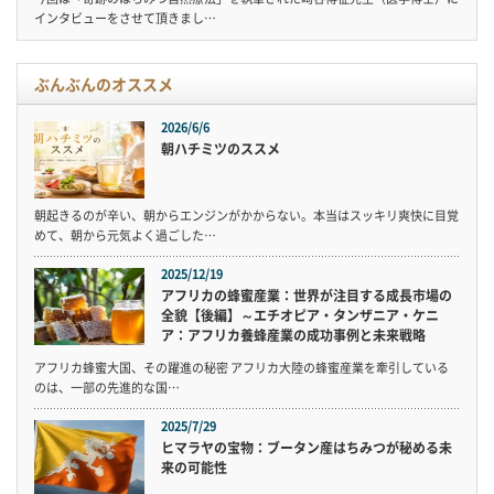
インタビューをさせて頂きまし…
ぶんぶんのオススメ
2026/6/6
朝ハチミツのススメ
朝起きるのが辛い、朝からエンジンがかからない。本当はスッキリ爽快に目覚
めて、朝から元気よく過ごした…
2025/12/19
アフリカの蜂蜜産業：世界が注目する成長市場の
全貌【後編】～エチオピア・タンザニア・ケニ
ア：アフリカ養蜂産業の成功事例と未来戦略
アフリカ蜂蜜大国、その躍進の秘密 アフリカ大陸の蜂蜜産業を牽引している
のは、一部の先進的な国…
2025/7/29
ヒマラヤの宝物：ブータン産はちみつが秘める未
来の可能性