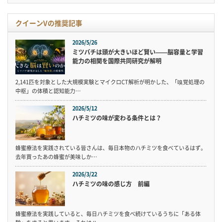
クイーンVの推奨記事
2026/5/26
ミツバチは頭が大きいほど賢い——脳容量と学習
能力の相関を国際共同研究が解明
2,141匹を対象とした大規模実験とマイクロCT解析が明かした、「嗅覚処理の
中枢」の体積と認知能力…
2026/5/12
ハチミツの味が変わる条件とは？
蜂蜜療法を実践されている皆さんは、毎日本物のハチミツを食べているはず。
去年買ったあの蜂蜜が美味しか…
2026/3/22
ハチミツの味の感じ方 前編
蜂蜜療法を実践していると、毎日ハチミツを食べ続けているうちに「ある体