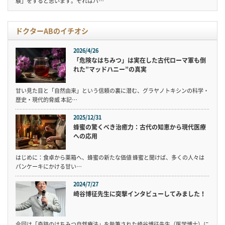
験」をすると思います。それはハ…
ドクターABのイチオシ
2026/4/26
「危険なはちみつ」は実在した古代ローマ軍も倒
れた”マッドハニー”の真実
甘い見た目と「自然由来」という信頼の裏に潜む、グラヤノトキシンの科学・
歴史・現代的脅威 本記…
2025/12/31
蜂蜜の驚くべき治癒力：古代の知恵から現代医療
への応用
はじめに：食卓から薬箱へ、蜂蜜の新たな価値 蜂蜜と聞けば、多くの人々は
パンケーキにかける甘い…
2024/7/27
崎谷博征先生に突撃インタビューしてみました！
今回は「奇跡のはちみつ自然療法」を執筆された崎谷博征先生（医学博士）に