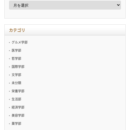
ア
ー
カ
イ
ブ
カテゴリ
グルメ学部
医学部
哲学部
国際学部
文学部
未分類
栄養学部
生活部
経済学部
美容学部
薬学部