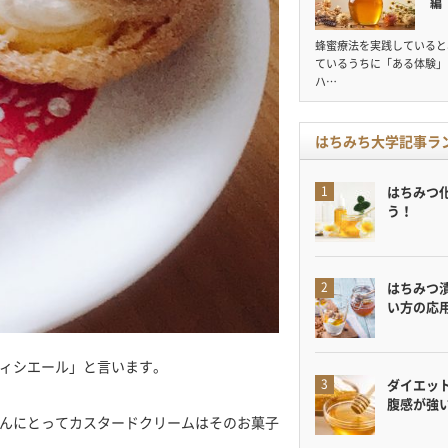
編
蜂蜜療法を実践していると
ているうちに「ある体験」
ハ…
はちみち大学記事ラ
はちみつ
う！
はちみつ
い方の応
ィシエール」と言います。
ダイエット
腹感が強
んにとってカスタードクリームはそのお菓子