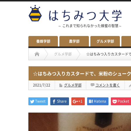
～ これまで知られなかった蜂蜜の智慧～
養蜂学部
農学部
グルメ学部
グルメ学部
☆はちみつ入りカスタード
☆はちみつ入りカスタードで、米粉のシュー
2021/7/22
グルメ学部
コメントを書く
Tweet
Share
+1
Hatena
Pocket