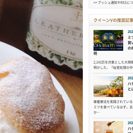
>> プッシュ通知やRSSに
クイーンVの推奨記
202
ミ
賢
の
明
2,141匹を対象とした大
明かした、「嗅覚処理の中
202
ハ
と
蜂蜜療法を実践されている
ミツを食べているはず。去
か…
202
ハ