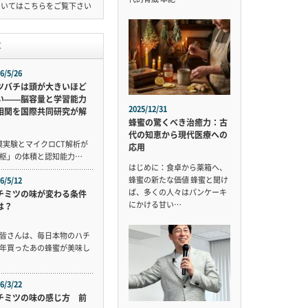
ついては
こちら
をご覧下さい
事
6/5/26
ツバチは頭が大きいほど
い——脳容量と学習能力
2025/12/31
相関を国際共同研究が解
蜂蜜の驚くべき治癒力：古
代の知恵から現代医療への
規模実験とマイクロCT解析が
応用
枢」の体積と認知能力…
はじめに：食卓から薬箱へ、
蜂蜜の新たな価値 蜂蜜と聞け
6/5/12
ば、多くの人々はパンケーキ
チミツの味が変わる条件
にかける甘い…
は？
皆さんは、毎日本物のハチ
年買ったあの蜂蜜が美味し
6/3/22
チミツの味の感じ方 前