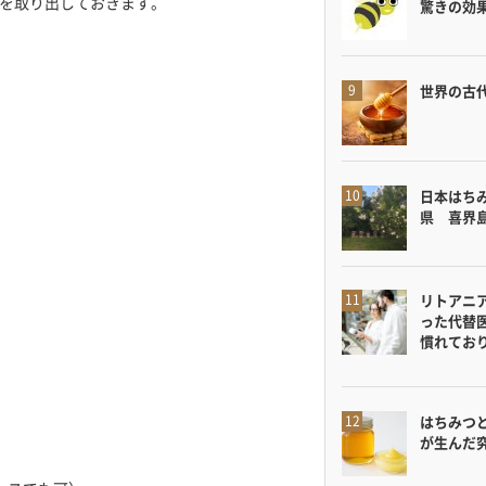
を取り出しておきます。
驚きの効
世界の古
日本はち
県 喜界
リトアニ
った代替
慣れてお
はちみつ
が生んだ