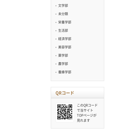
文学部
未分類
栄養学部
生活部
経済学部
美容学部
薬学部
農学部
養蜂学部
QRコード
このQRコード
で当サイト
TOPページが
見れます