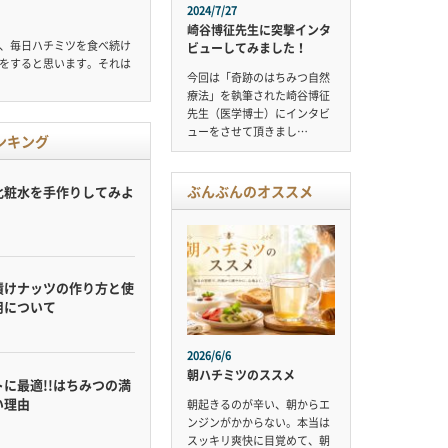
2024/7/27
崎谷博征先生に突撃インタ
、毎日ハチミツを食べ続け
ビューしてみました！
をすると思います。それは
今回は「奇跡のはちみつ自然
療法」を執筆された崎谷博征
先生（医学博士）にインタビ
ューをさせて頂きまし…
ンキング
ぶんぶんのオススメ
化粧水を手作りしてみよ
漬けナッツの作り方と使
用について
2026/6/6
朝ハチミツのススメ
に最適!!はちみつの満
い理由
朝起きるのが辛い、朝からエ
ンジンがかからない。本当は
スッキリ爽快に目覚めて、朝