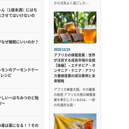
から元気よく過ごした…
ゃん（1歳未満）にはち
べさせてはいけないの
がなぜ睡眠にいいのか？
2025/12/19
アフリカの蜂蜜産業：世界
が注目する成長市場の全貌
【後編】～エチオピア・タ
レモンのアーモンドケー
ンザニア・ケニア：アフリ
&レシピ
カ養蜂産業の成功事例と未
来戦略
アフリカ蜂蜜大国、その躍進
の秘密 アフリカ大陸の蜂蜜産
かしい〜はちみつのど飴
業を牽引しているのは、一部
防〜
の先進的な国…
の毒は薬になる！？その