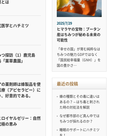
果とは
2025/7/29
代医学とハチミツ
ヒマラヤの宝物：ブータン
産はちみつが秘める未来の
可能性
「幸せの国」が育む純粋なは
みつ探訪（1）鹿児島
ちみつの魅力 GDPではなく
「国民総幸福量（GNH）」を
島「薬草農園」
国の豊かさ…
最近の投稿
アの薬剤師は蜂製品を使
医療（アピセラピー）に
り、好意的である。
蜂の種類とその毒に違いは
あるの？～はち毒と刺され
た時の対処法を解説
なぜ都市部のど真ん中では
とロイヤルゼリー：自然
ちみつが採れるのか？
究極の恵み
睡眠のサポートにハチミツ
を！