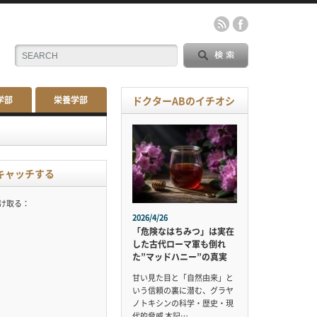
学部
栄養学部
ドクターABのイチオシ
キャッチする
受け取る：
2026/4/26
「危険なはちみつ」は実在
した古代ローマ軍も倒れ
た”マッドハニー”の真実
甘い見た目と「自然由来」と
いう信頼の裏に潜む、グラヤ
ノトキシンの科学・歴史・現
代的脅威 本記…