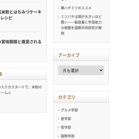
朝ハチミツのススメ
風米粉とはちみつケーキ
ミツバチは頭が大きいほど
&レシピ
賢い——脳容量と学習能力
の相関を国際共同研究が解
明
の賞味期限と推奨される
アーカイブ
ア
ー
事
カ
イ
つ入りカスタードで、米粉の
ブ
リーム☆
カテゴリ
グルメ学部
医学部
哲学部
国際学部