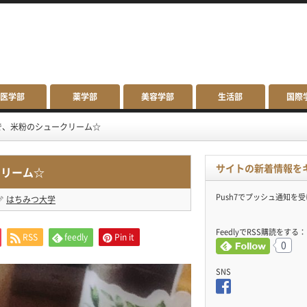
医学部
薬学部
美容学部
生活部
国際
で、米粉のシュークリーム☆
サイトの新着情報を
クリーム☆
Push7でプッシュ通知を
はちみつ大学
FeedlyでRSS購読をする：
RSS
feedly
Pin it
0
SNS