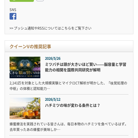
SNS
>> プッシュ通知やRSSについては
こちら
をご覧下さい
クイーンVの推奨記事
2026/5/26
ミツバチは頭が大きいほど賢い——脳容量と学習
能力の相関を国際共同研究が解明
2,141匹を対象とした大規模実験とマイクロCT解析が明かした、「嗅覚処理の
中枢」の体積と認知能力…
2026/5/12
ハチミツの味が変わる条件とは？
蜂蜜療法を実践されている皆さんは、毎日本物のハチミツを食べているはず。
去年買ったあの蜂蜜が美味しか…