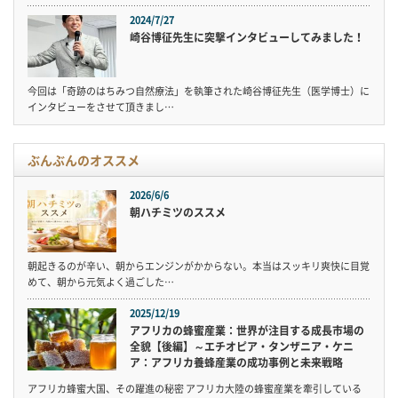
2024/7/27
崎谷博征先生に突撃インタビューしてみました！
今回は「奇跡のはちみつ自然療法」を執筆された崎谷博征先生（医学博士）に
インタビューをさせて頂きまし…
ぶんぶんのオススメ
2026/6/6
朝ハチミツのススメ
朝起きるのが辛い、朝からエンジンがかからない。本当はスッキリ爽快に目覚
めて、朝から元気よく過ごした…
2025/12/19
アフリカの蜂蜜産業：世界が注目する成長市場の
全貌【後編】～エチオピア・タンザニア・ケニ
ア：アフリカ養蜂産業の成功事例と未来戦略
アフリカ蜂蜜大国、その躍進の秘密 アフリカ大陸の蜂蜜産業を牽引している