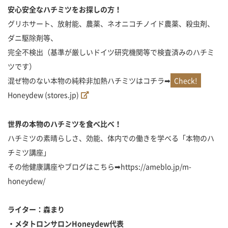
安心安全なハチミツをお探しの方！
グリホサート、放射能、農薬、ネオニコチノイド農薬、殺虫剤、
ダニ駆除剤等、
完全不検出（基準が厳しいドイツ研究機関等で検査済みのハチミ
ツです）
混ぜ物のない本物の純粋非加熱ハチミツはコチラ➡
Honeydew (stores.jp)
世界の本物のハチミツを食べ比べ！
ハチミツの素晴らしさ、効能、体内での働きを学べる「本物のハ
チミツ講座」
その他健康講座やブログはこちら➡https://ameblo.jp/m-
honeydew/
ライター：森まり
・メタトロンサロンHoneydew
代表