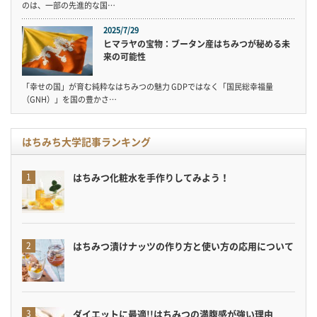
のは、一部の先進的な国…
2025/7/29
ヒマラヤの宝物：ブータン産はちみつが秘める未
来の可能性
「幸せの国」が育む純粋なはちみつの魅力 GDPではなく「国民総幸福量
（GNH）」を国の豊かさ…
はちみち大学記事ランキング
はちみつ化粧水を手作りしてみよう！
はちみつ漬けナッツの作り方と使い方の応用について
ダイエットに最適!!はちみつの満腹感が強い理由