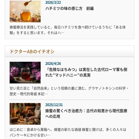
2026/3/22
ハチミツの味の感じ方 前編
蜂蜜療法を実践していると、毎日ハチミツを食べ続けているうちに「ある体
験」をすると思います。それはハ…
ドクターABのイチオシ
2026/4/26
「危険なはちみつ」は実在した古代ローマ軍も倒
れた”マッドハニー”の真実
甘い見た目と「自然由来」という信頼の裏に潜む、グラヤノトキシンの科学・
歴史・現代的脅威 本記…
2025/12/31
蜂蜜の驚くべき治癒力：古代の知恵から現代医療
への応用
はじめに：食卓から薬箱へ、蜂蜜の新たな価値 蜂蜜と聞けば、多くの人々は
パンケーキにかける甘い…