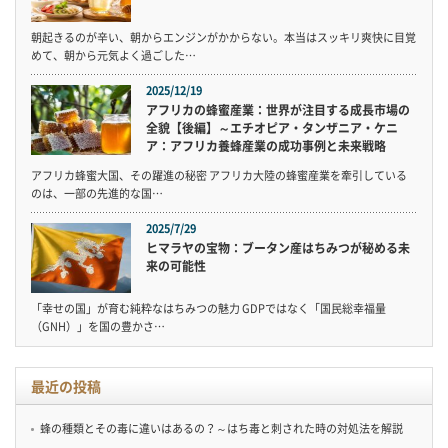
朝起きるのが辛い、朝からエンジンがかからない。本当はスッキリ爽快に目覚
めて、朝から元気よく過ごした…
2025/12/19
アフリカの蜂蜜産業：世界が注目する成長市場の
全貌【後編】～エチオピア・タンザニア・ケニ
ア：アフリカ養蜂産業の成功事例と未来戦略
アフリカ蜂蜜大国、その躍進の秘密 アフリカ大陸の蜂蜜産業を牽引している
のは、一部の先進的な国…
2025/7/29
ヒマラヤの宝物：ブータン産はちみつが秘める未
来の可能性
「幸せの国」が育む純粋なはちみつの魅力 GDPではなく「国民総幸福量
（GNH）」を国の豊かさ…
最近の投稿
蜂の種類とその毒に違いはあるの？～はち毒と刺された時の対処法を解説