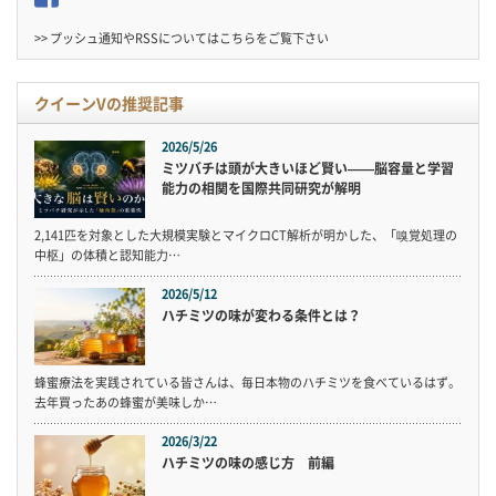
>> プッシュ通知やRSSについては
こちら
をご覧下さい
クイーンVの推奨記事
2026/5/26
ミツバチは頭が大きいほど賢い——脳容量と学習
能力の相関を国際共同研究が解明
2,141匹を対象とした大規模実験とマイクロCT解析が明かした、「嗅覚処理の
中枢」の体積と認知能力…
2026/5/12
ハチミツの味が変わる条件とは？
蜂蜜療法を実践されている皆さんは、毎日本物のハチミツを食べているはず。
去年買ったあの蜂蜜が美味しか…
2026/3/22
ハチミツの味の感じ方 前編