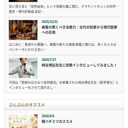
甘い見た目と「自然由来」という信頼の裏に潜む、グラヤノトキシンの科学・
歴史・現代的脅威 本記…
2025/12/31
蜂蜜の驚くべき治癒力：古代の知恵から現代医療
への応用
はじめに：食卓から薬箱へ、蜂蜜の新たな価値 蜂蜜と聞けば、多くの人々は
パンケーキにかける甘い…
2024/7/27
崎谷博征先生に突撃インタビューしてみました！
今回は「奇跡のはちみつ自然療法」を執筆された崎谷博征先生（医学博士）に
インタビューをさせて頂きまし…
ぶんぶんのオススメ
2026/6/6
朝ハチミツのススメ