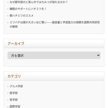
なぜ都市部のど真ん中ではちみつが採れるのか？
睡眠のサポートにハチミツを！
朝ハチミツのススメ
ミツバチは頭が大きいほど賢い——脳容量と学習能力の相関を国際共同研究
が解明
アーカイブ
ア
ー
カ
イ
ブ
カテゴリ
グルメ学部
医学部
哲学部
国際学部