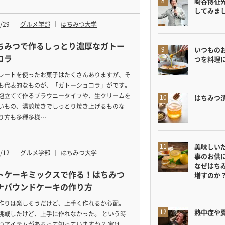
崎谷博征
してみま
/29
グルメ学部
はちみつ大学
ちみつで作るしっとり濃厚なガトー
いつもの
コラ
つを料理
レートを使ったお菓子はたくさんありますが、そ
も代表的なものが、「ガトーショコラ」がです。
泡立てて作るブラウニータイプや、生クリームを
はちみつ
いもの、湯煎焼きでしっとり焼き上げるものな
り方も多種多様…
美味しい
/12
グルメ学部
はちみつ大学
事のお供
なぜはち
トケーキミックスで作る！はちみつ
増すのか
ナパウンドケーキの作り方
作りは楽しそうだけど、上手く作れるか心配。
熱中症や
挑戦したけど、上手に作れなかった。 という時
つアイテムがあるって知っていますか？ 実は、