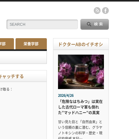
学部
栄養学部
ドクターABのイチオシ
キャッチする
受け取る：
2026/4/26
「危険なはちみつ」は実在
した古代ローマ軍も倒れ
た”マッドハニー”の真実
甘い見た目と「自然由来」と
いう信頼の裏に潜む、グラヤ
ノトキシンの科学・歴史・現
代的脅威 本記…