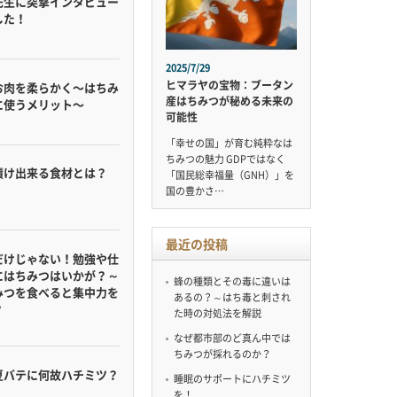
先生に突撃インタビュー
した！
2025/7/29
ヒマラヤの宝物：ブータン
お肉を柔らかく〜はちみ
産はちみつが秘める未来の
に使うメリット〜
可能性
「幸せの国」が育む純粋なは
ちみつの魅力 GDPではなく
漬け出来る食材とは？
「国民総幸福量（GNH）」を
国の豊かさ…
最近の投稿
だけじゃない！勉強や仕
にはちみつはいかが？～
蜂の種類とその毒に違いは
みつを食べると集中力を
あるの？～はち毒と刺され
？
た時の対処法を解説
なぜ都市部のど真ん中では
ちみつが採れるのか？
夏バテに何故ハチミツ？
睡眠のサポートにハチミツ
を！