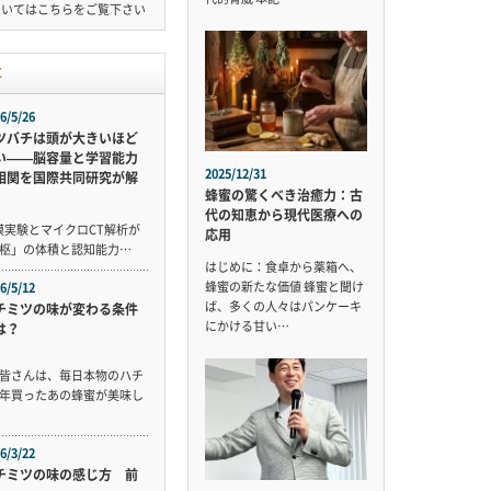
ついては
こちら
をご覧下さい
事
6/5/26
ツバチは頭が大きいほど
い——脳容量と学習能力
2025/12/31
相関を国際共同研究が解
蜂蜜の驚くべき治癒力：古
代の知恵から現代医療への
規模実験とマイクロCT解析が
応用
枢」の体積と認知能力…
はじめに：食卓から薬箱へ、
蜂蜜の新たな価値 蜂蜜と聞け
6/5/12
ば、多くの人々はパンケーキ
チミツの味が変わる条件
にかける甘い…
は？
皆さんは、毎日本物のハチ
年買ったあの蜂蜜が美味し
6/3/22
チミツの味の感じ方 前