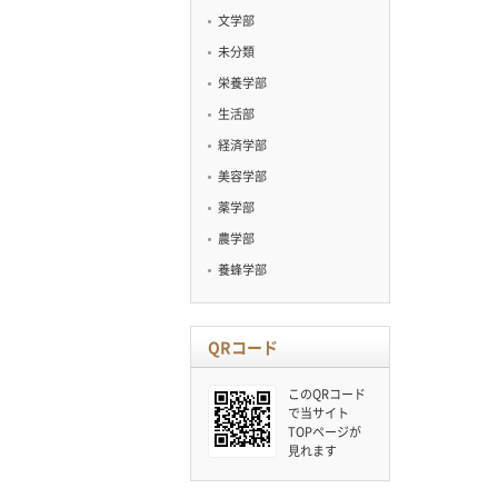
文学部
未分類
栄養学部
生活部
経済学部
美容学部
薬学部
農学部
養蜂学部
QRコード
このQRコード
で当サイト
TOPページが
見れます