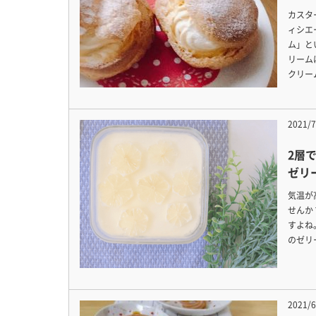
カスタ
ィシエ
ム」と
リーム
クリー
2021/7
2層
ゼリ
気温が
せんか
すよね
のゼリ
2021/6