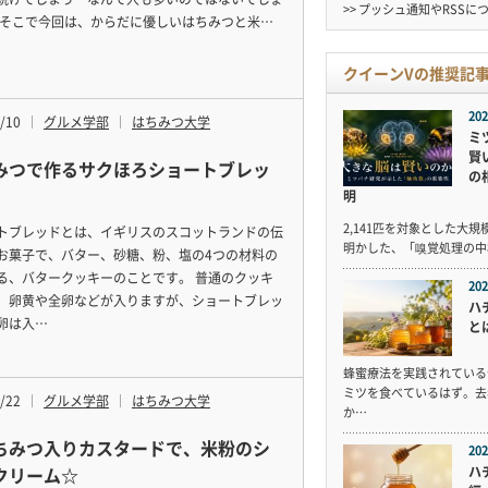
>> プッシュ通知やRSSに
 そこで今回は、からだに優しいはちみつと米…
クイーンVの推奨記
202
/10
グルメ学部
はちみつ大学
ミ
賢
みつで作るサクほろショートブレッ
の
明
2,141匹を対象とした大
トブレッドとは、イギリスのスコットランドの伝
明かした、「嗅覚処理の中
お菓子で、バター、砂糖、粉、塩の4つの材料の
る、バタークッキーのことです。 普通のクッキ
202
、卵黄や全卵などが入りますが、ショートブレッ
ハ
卵は入…
と
蜂蜜療法を実践されている
ミツを食べているはず。去
/22
グルメ学部
はちみつ大学
か…
ちみつ入りカスタードで、米粉のシ
202
クリーム☆
ハ