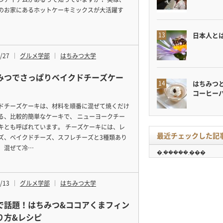
のお家にあるホットケーキミックスが大活躍す
日本人と
/27
グルメ学部
はちみつ大学
みつでさっぱりベイクドチーズケー
はちみつ
コーヒー
ドチーズケーキは、材料を順番に混ぜて焼くだけ
る、比較的簡単なケーキで、 ニューヨークチー
キとも呼ばれています。 チーズケーキには、レ
最近チェックした記
ズ、ベイクドチーズ、スフレチーズと3種類あり
、混ぜて冷…
�܂�����܂���
/13
グルメ学部
はちみつ大学
Sで話題！はちみつ&ココアくまフィン
り方&レシピ