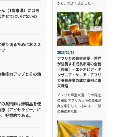
から元気よく過ごした…
ゃん（1歳未満）にはち
べさせてはいけないの
に乗り切るためにおスス
ミツ
2025/12/19
アフリカの蜂蜜産業：世界
が注目する成長市場の全貌
【後編】～エチオピア・タ
の免疫力アップとその効
ンザニア・ケニア：アフリ
カ養蜂産業の成功事例と未
来戦略
アフリカ蜂蜜大国、その躍進
の秘密 アフリカ大陸の蜂蜜産
アの薬剤師は蜂製品を使
業を牽引しているのは、一部
医療（アピセラピー）に
の先進的な国…
り、好意的である。