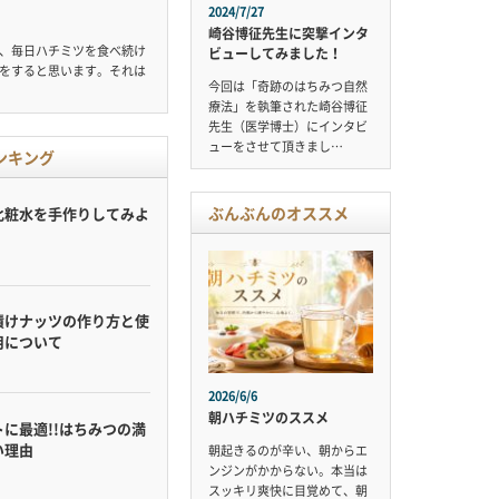
2024/7/27
崎谷博征先生に突撃インタ
、毎日ハチミツを食べ続け
ビューしてみました！
をすると思います。それは
今回は「奇跡のはちみつ自然
療法」を執筆された崎谷博征
先生（医学博士）にインタビ
ューをさせて頂きまし…
ンキング
ぶんぶんのオススメ
化粧水を手作りしてみよ
漬けナッツの作り方と使
用について
2026/6/6
朝ハチミツのススメ
に最適!!はちみつの満
い理由
朝起きるのが辛い、朝からエ
ンジンがかからない。本当は
スッキリ爽快に目覚めて、朝