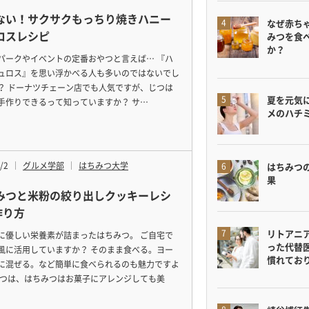
ない！サクサクもっちり焼きハニー
なぜ赤ち
ロスレシピ
みつを食
か？
パークやイベントの定番おやつと言えば… 『ハ
ュロス』を思い浮かべる人も多いのではないでし
？ ドーナツチェーン店でも人気ですが、じつは
夏を元気
手作りできるって知っていますか？ サ…
メのハチ
/2
グルメ学部
はちみつ大学
はちみつ
果
みつと米粉の絞り出しクッキーレシ
作り方
リトアニ
に優しい栄養素が詰まったはちみつ。 ご自宅で
った代替
風に活用していますか？ そのまま食べる。ヨー
慣れてお
に混ぜる。など簡単に食べられるのも魅力ですよ
じつは、はちみつはお菓子にアレンジしても美