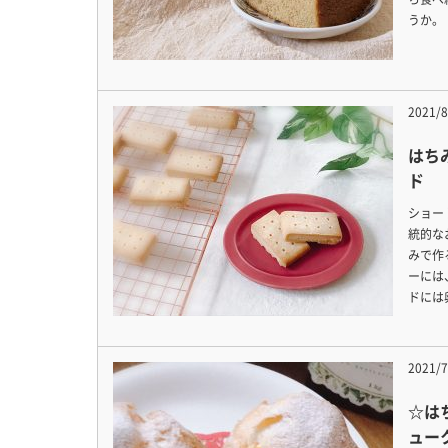
うか。
2021/8
はち
ド
ショー
統的な
みで作
ーには
ドには
2021/7
☆は
ュー