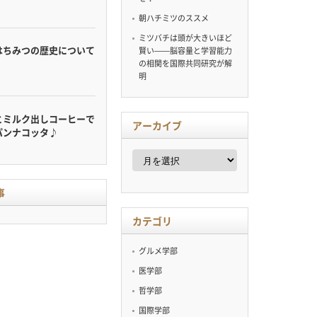
朝ハチミツのススメ
ミツバチは頭が大きいほど
はちみつの歴史について
賢い——脳容量と学習能力
の相関を国際共同研究が解
明
とミルク出しコーヒーで
アーカイブ
パンナコッタ♪
ア
ー
カ
イ
事
ブ
カテゴリ
グルメ学部
医学部
哲学部
国際学部