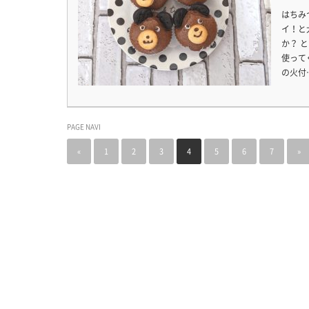
はちみ
イ！と
か？ 
使って
の火付
PAGE NAVI
«
1
2
3
4
5
6
7
»