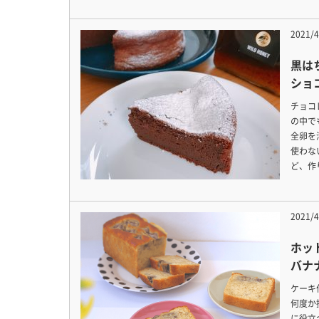
2021/4
黒は
ショ
チョコ
の中で
全卵を
使わな
ど、作
2021/4
ホッ
バナ
ケーキ
何度か
に役立