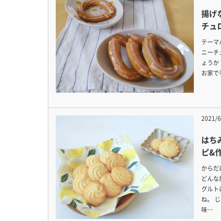
揚げ
チュ
テーマ
ニーチ
ょうか
お家で
2021/6
はち
ピ&
からだ
どんな
グルト
ね。 
味…