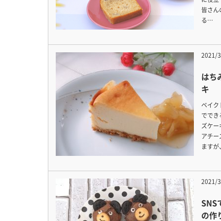
皆さん
る…
2021/3
はち
キ
ベイク
ででき
ズケー
アチー
ますが
2021/3
SN
の作