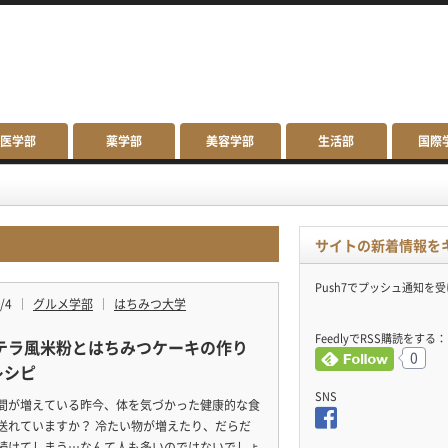
医学部
薬学部
美容学部
生活部
国際
サイトの新着情報を
Push7でプッシュ通知を
/4
グルメ学部
はちみつ大学
FeedlyでRSS購読をする：
テラ風米粉とはちみつケーキの作り
0
レシピ
SNS
間が増えている昨今、体を気づかった健康的な食
送れていますか？ 冷たい物が増えたり、だらだ
続けてしまう…なんて人も多いのではないでしょ