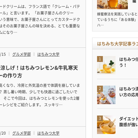
編
ードクリームは、フランス語で「クレーム・パテ
ール」と言います。 「お菓子屋さんのクリー
蜂蜜療法を実践していると
いう意味で、お菓子屋さんにとってカスタードク
ているうちに「ある体験」
ハ…
はそのお菓子屋さんの味を決める、とても重要な
ムになり…
はちみち大学記事ラ
/15
グルメ学部
はちみつ大学
はちみつ
う！
で涼しげ！はちみつレモン&牛乳寒天
ーの作り方
高くなり、冷房と外気温の差で体調を崩していま
はちみつ
？ 蒸し暑い時期、少しでも快適に過ごしたいで
い方の応
。 そこで今回は、はちみつとレモンを使った2層
ーレシピをご紹介します。 スッキリ…
ダイエット
腹感が強
/20
グルメ学部
はちみつ大学