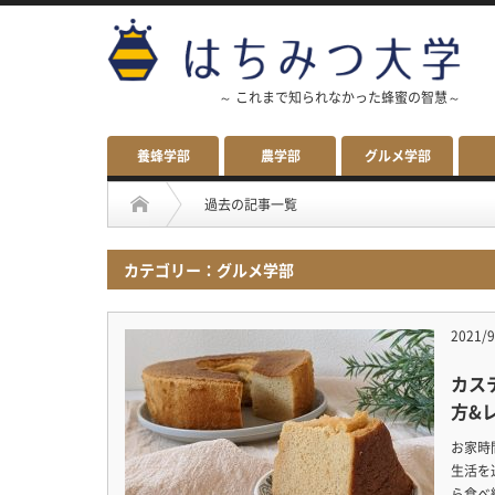
～ これまで知られなかった蜂蜜の智慧～
養蜂学部
農学部
グルメ学部
過去の記事一覧
カテゴリー：グルメ学部
2021/9
カス
方&
お家時
生活を
ら食べ