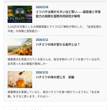
2026/5/26
ミツバチは頭が大きいほど賢い——脳容量と学習
能力の相関を国際共同研究が解明
2,141匹を対象とした大規模実験とマイクロCT解析が明かした、「嗅覚処理の
中枢」の体積と認知能力…
2026/5/12
ハチミツの味が変わる条件とは？
蜂蜜療法を実践されている皆さんは、毎日本物のハチミツを食べているはず。
去年買ったあの蜂蜜が美味しか…
2026/3/22
ハチミツの味の感じ方 前編
蜂蜜療法を実践していると、毎日ハチミツを食べ続けているうちに「ある体
験」をすると思います。それはハ…