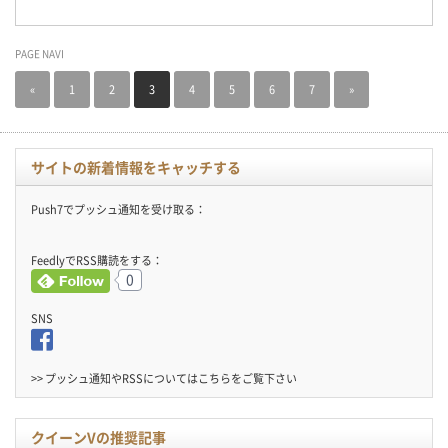
PAGE NAVI
«
1
2
3
4
5
6
7
»
サイトの新着情報をキャッチする
Push7でプッシュ通知を受け取る：
FeedlyでRSS購読をする：
0
SNS
>> プッシュ通知やRSSについては
こちら
をご覧下さい
クイーンVの推奨記事