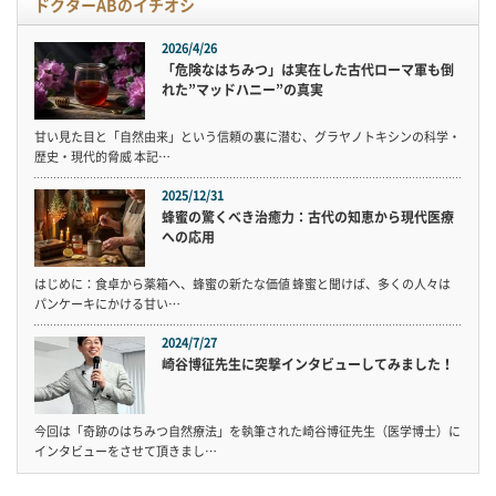
ドクターABのイチオシ
2026/4/26
「危険なはちみつ」は実在した古代ローマ軍も倒
れた”マッドハニー”の真実
甘い見た目と「自然由来」という信頼の裏に潜む、グラヤノトキシンの科学・
歴史・現代的脅威 本記…
2025/12/31
蜂蜜の驚くべき治癒力：古代の知恵から現代医療
への応用
はじめに：食卓から薬箱へ、蜂蜜の新たな価値 蜂蜜と聞けば、多くの人々は
パンケーキにかける甘い…
2024/7/27
崎谷博征先生に突撃インタビューしてみました！
今回は「奇跡のはちみつ自然療法」を執筆された崎谷博征先生（医学博士）に
インタビューをさせて頂きまし…