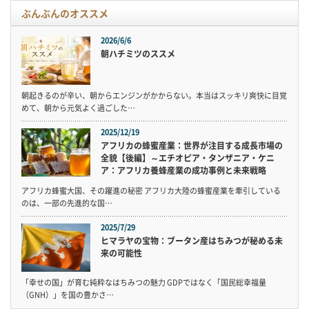
ぶんぶんのオススメ
2026/6/6
朝ハチミツのススメ
朝起きるのが辛い、朝からエンジンがかからない。本当はスッキリ爽快に目覚
めて、朝から元気よく過ごした…
2025/12/19
アフリカの蜂蜜産業：世界が注目する成長市場の
全貌【後編】～エチオピア・タンザニア・ケニ
ア：アフリカ養蜂産業の成功事例と未来戦略
アフリカ蜂蜜大国、その躍進の秘密 アフリカ大陸の蜂蜜産業を牽引している
のは、一部の先進的な国…
2025/7/29
ヒマラヤの宝物：ブータン産はちみつが秘める未
来の可能性
「幸せの国」が育む純粋なはちみつの魅力 GDPではなく「国民総幸福量
（GNH）」を国の豊かさ…