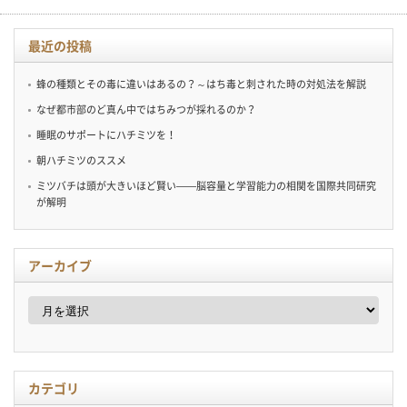
最近の投稿
蜂の種類とその毒に違いはあるの？～はち毒と刺された時の対処法を解説
なぜ都市部のど真ん中ではちみつが採れるのか？
睡眠のサポートにハチミツを！
朝ハチミツのススメ
ミツバチは頭が大きいほど賢い——脳容量と学習能力の相関を国際共同研究
が解明
アーカイブ
ア
ー
カ
イ
ブ
カテゴリ