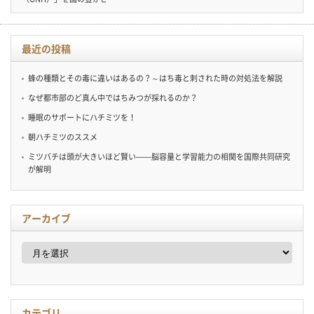
最近の投稿
蜂の種類とその毒に違いはあるの？～はち毒と刺された時の対処法を解説
なぜ都市部のど真ん中ではちみつが採れるのか？
睡眠のサポートにハチミツを！
朝ハチミツのススメ
ミツバチは頭が大きいほど賢い——脳容量と学習能力の相関を国際共同研究
が解明
アーカイブ
ア
ー
カ
イ
ブ
カテゴリ