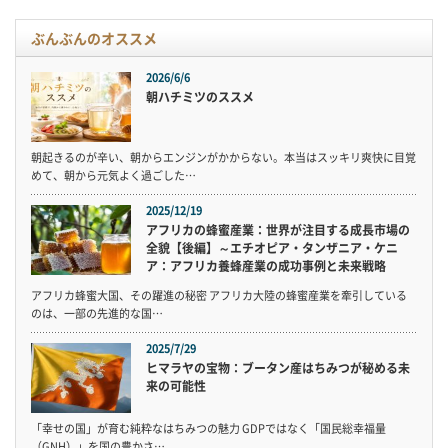
ぶんぶんのオススメ
2026/6/6
朝ハチミツのススメ
朝起きるのが辛い、朝からエンジンがかからない。本当はスッキリ爽快に目覚
めて、朝から元気よく過ごした…
2025/12/19
アフリカの蜂蜜産業：世界が注目する成長市場の
全貌【後編】～エチオピア・タンザニア・ケニ
ア：アフリカ養蜂産業の成功事例と未来戦略
アフリカ蜂蜜大国、その躍進の秘密 アフリカ大陸の蜂蜜産業を牽引している
のは、一部の先進的な国…
2025/7/29
ヒマラヤの宝物：ブータン産はちみつが秘める未
来の可能性
「幸せの国」が育む純粋なはちみつの魅力 GDPではなく「国民総幸福量
（GNH）」を国の豊かさ…