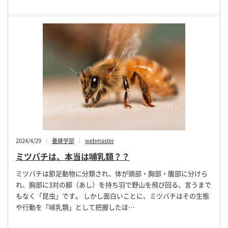
2024/4/29
養蜂学部
webmaster
ミツバチは、本当は哺乳類？？
ミツバチは節足動物に分類され、体が頭部・胸部・腹部に分けら
れ、胸部に3対の脚（あし）を持ち羽で野山を飛び回る、言うまで
もなく「昆虫」です。 しかし面白いことに、ミツバチはその生態
や行動を「哺乳類」として把握したほ…