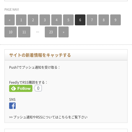
PAGE NAVI
«
1
2
3
4
5
6
7
8
9
10
11
…
23
»
サイトの新着情報をキャッチする
Push7でプッシュ通知を受け取る：
FeedlyでRSS購読をする：
0
SNS
>> プッシュ通知やRSSについては
こちら
をご覧下さい