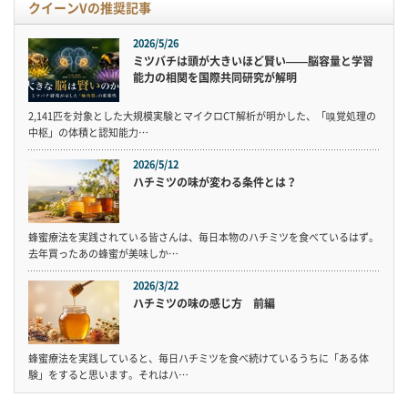
クイーンVの推奨記事
2026/5/26
ミツバチは頭が大きいほど賢い——脳容量と学習
能力の相関を国際共同研究が解明
2,141匹を対象とした大規模実験とマイクロCT解析が明かした、「嗅覚処理の
中枢」の体積と認知能力…
2026/5/12
ハチミツの味が変わる条件とは？
蜂蜜療法を実践されている皆さんは、毎日本物のハチミツを食べているはず。
去年買ったあの蜂蜜が美味しか…
2026/3/22
ハチミツの味の感じ方 前編
蜂蜜療法を実践していると、毎日ハチミツを食べ続けているうちに「ある体
験」をすると思います。それはハ…