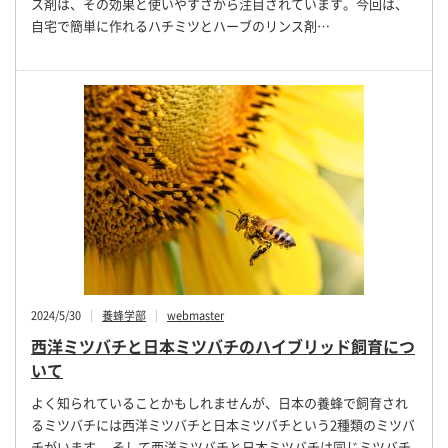
ス剤は、その効果と使いやすさから注目されています。今回は、
自宅で簡単に作れるハチミツとハーブのリンス剤…
2024/5/30
養蜂学部
webmaster
西洋ミツバチと日本ミツバチのハイブリッド飼育につ
いて
よく知られていることかもしれませんが、日本の養蜂で飼育され
るミツバチには西洋ミツバチと日本ミツバチという2種類のミツバ
チがいます。 そして西洋ミツバチと日本ミツバチは同じミツバチ