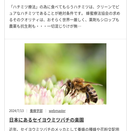
「ハチミツ療法」の為に食べてもらうハチミツは、クリーンでピ
ュアなハチミツであることが絶対条件です。 蜂蜜療法協会の求め
るそのクオリティは、おそらく世界一厳しく、薬剤もシロップも
農薬も抗生剤も・・・一切混じりけが無…
2024/7/13
養蜂学部
webmaster
日本にあるセイヨウミツバチの楽園
近年、セイヨウミツバチのメッカとして養蜂の種蜂や花粉交配用