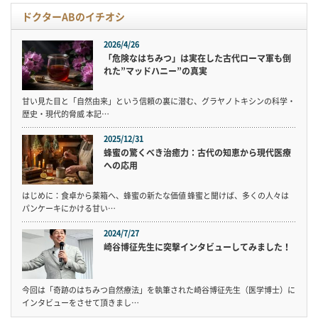
ドクターABのイチオシ
2026/4/26
「危険なはちみつ」は実在した古代ローマ軍も倒
れた”マッドハニー”の真実
甘い見た目と「自然由来」という信頼の裏に潜む、グラヤノトキシンの科学・
歴史・現代的脅威 本記…
2025/12/31
蜂蜜の驚くべき治癒力：古代の知恵から現代医療
への応用
はじめに：食卓から薬箱へ、蜂蜜の新たな価値 蜂蜜と聞けば、多くの人々は
パンケーキにかける甘い…
2024/7/27
崎谷博征先生に突撃インタビューしてみました！
今回は「奇跡のはちみつ自然療法」を執筆された崎谷博征先生（医学博士）に
インタビューをさせて頂きまし…