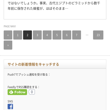
ではないでしょうか。事実、古代エジプトのピラミッドから数千
年前に保存された蜂蜜が、ほぼそのまま…
PAGE NAVI
«
1
2
3
4
5
6
7
…
23
»
サイトの新着情報をキャッチする
Push7でプッシュ通知を受け取る：
FeedlyでRSS購読をする：
0
SNS