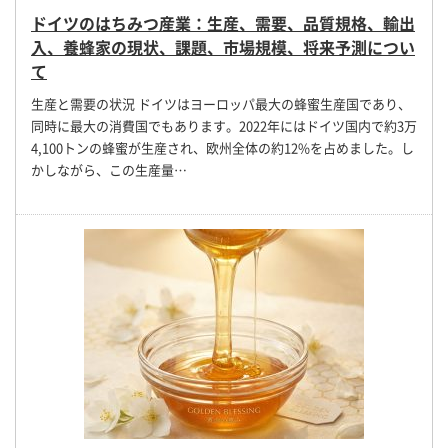
ドイツのはちみつ産業：生産、需要、品質規格、輸出
入、養蜂家の現状、課題、市場規模、将来予測につい
て
生産と需要の状況 ドイツはヨーロッパ最大の蜂蜜生産国であり、
同時に最大の消費国でもあります。2022年にはドイツ国内で約3万
4,100トンの蜂蜜が生産され、欧州全体の約12%を占めました。し
かしながら、この生産量…