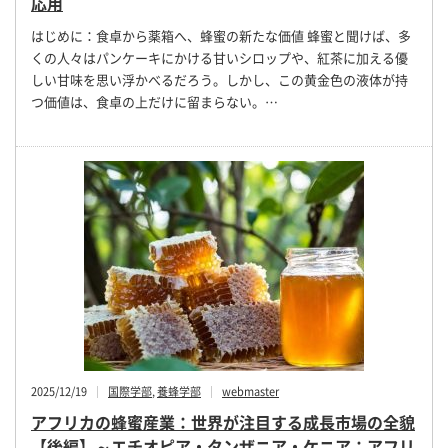
応用
はじめに：食卓から薬箱へ、蜂蜜の新たな価値 蜂蜜と聞けば、多
くの人々はパンケーキにかける甘いシロップや、紅茶に加える優
しい甘味を思い浮かべるだろう。しかし、この黄金色の液体が持
つ価値は、食卓の上だけに留まらない。…
2025/12/19
国際学部
,
養蜂学部
webmaster
アフリカの蜂蜜産業：世界が注目する成長市場の全貌
【後編】～エチオピア・タンザニア・ケニア：アフリ