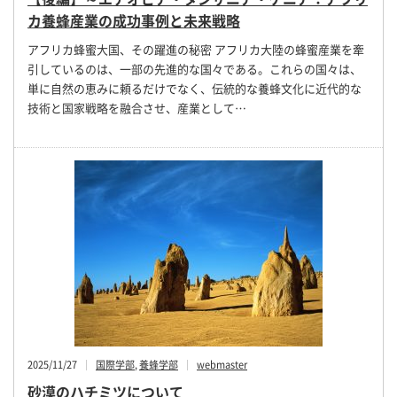
カ養蜂産業の成功事例と未来戦略
アフリカ蜂蜜大国、その躍進の秘密 アフリカ大陸の蜂蜜産業を牽
引しているのは、一部の先進的な国々である。これらの国々は、
単に自然の恵みに頼るだけでなく、伝統的な養蜂文化に近代的な
技術と国家戦略を融合させ、産業として…
2025/11/27
国際学部
,
養蜂学部
webmaster
砂漠のハチミツについて