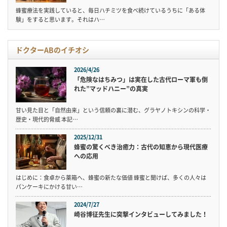
蜂蜜療法を実践していると、毎日ハチミツを食べ続けているうちに「ある体
験」をすると思います。それはハ…
ドクターABのイチオシ
2026/4/26
「危険なはちみつ」は実在した古代ローマ軍も倒
れた”マッドハニー”の真実
甘い見た目と「自然由来」という信頼の裏に潜む、グラヤノトキシンの科学・
歴史・現代的脅威 本記…
2025/12/31
蜂蜜の驚くべき治癒力：古代の知恵から現代医療
への応用
はじめに：食卓から薬箱へ、蜂蜜の新たな価値 蜂蜜と聞けば、多くの人々は
パンケーキにかける甘い…
2024/7/27
崎谷博征先生に突撃インタビューしてみました！