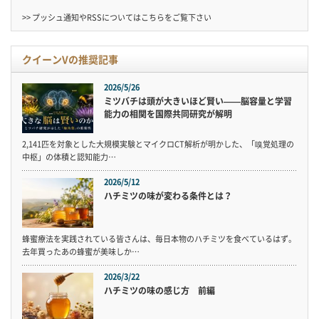
>> プッシュ通知やRSSについては
こちら
をご覧下さい
クイーンVの推奨記事
2026/5/26
ミツバチは頭が大きいほど賢い——脳容量と学習
能力の相関を国際共同研究が解明
2,141匹を対象とした大規模実験とマイクロCT解析が明かした、「嗅覚処理の
中枢」の体積と認知能力…
2026/5/12
ハチミツの味が変わる条件とは？
蜂蜜療法を実践されている皆さんは、毎日本物のハチミツを食べているはず。
去年買ったあの蜂蜜が美味しか…
2026/3/22
ハチミツの味の感じ方 前編