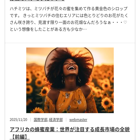
ハチミツは、ミツバチが花々の蜜を集めて作る黄金色のシロップ
です。 きっとミツバチの住むエリアには色とりどりのお花がたく
さん咲き誇り、見渡す限り一面のお花畑なんだろうなぁ・・・♡
という想像をしたことがある方も少なか…
2025/11/20
国際学部
,
経済学部
webmaster
アフリカの蜂蜜産業：世界が注目する成長市場の全貌
【前編】