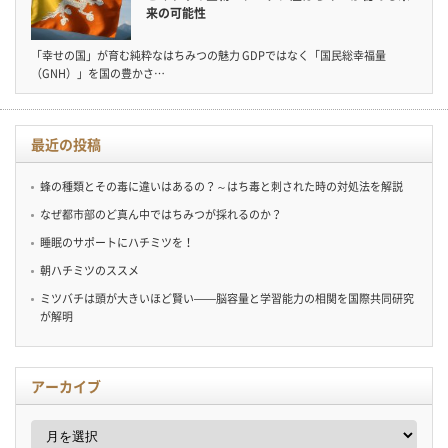
来の可能性
「幸せの国」が育む純粋なはちみつの魅力 GDPではなく「国民総幸福量
（GNH）」を国の豊かさ…
最近の投稿
蜂の種類とその毒に違いはあるの？～はち毒と刺された時の対処法を解説
なぜ都市部のど真ん中ではちみつが採れるのか？
睡眠のサポートにハチミツを！
朝ハチミツのススメ
ミツバチは頭が大きいほど賢い——脳容量と学習能力の相関を国際共同研究
が解明
アーカイブ
ア
ー