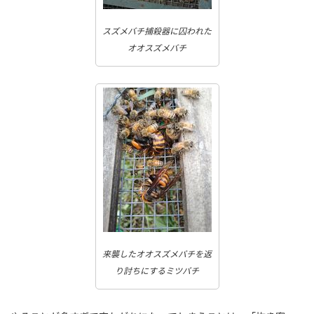
スズメバチ捕殺器に囚われた
オオスズメバチ
来襲したオオスズメバチを返
り討ちにするミツバチ