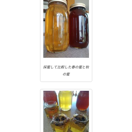
採蜜して比較した春の蜜と秋
の蜜