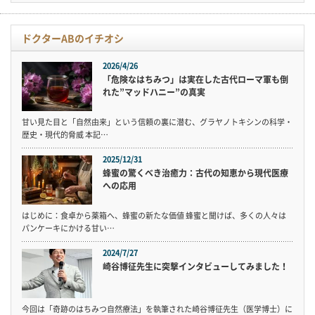
ドクターABのイチオシ
2026/4/26
「危険なはちみつ」は実在した古代ローマ軍も倒
れた”マッドハニー”の真実
甘い見た目と「自然由来」という信頼の裏に潜む、グラヤノトキシンの科学・
歴史・現代的脅威 本記…
2025/12/31
蜂蜜の驚くべき治癒力：古代の知恵から現代医療
への応用
はじめに：食卓から薬箱へ、蜂蜜の新たな価値 蜂蜜と聞けば、多くの人々は
パンケーキにかける甘い…
2024/7/27
崎谷博征先生に突撃インタビューしてみました！
今回は「奇跡のはちみつ自然療法」を執筆された崎谷博征先生（医学博士）に