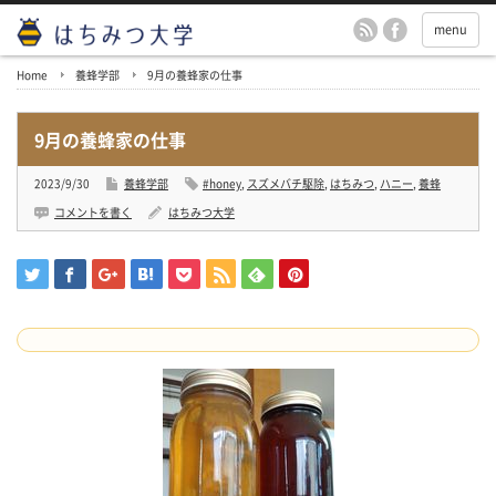
menu
Home
養蜂学部
9月の養蜂家の仕事
9月の養蜂家の仕事
2023/9/30
養蜂学部
#honey
,
スズメバチ駆除
,
はちみつ
,
ハニー
,
養蜂
コメントを書く
はちみつ大学