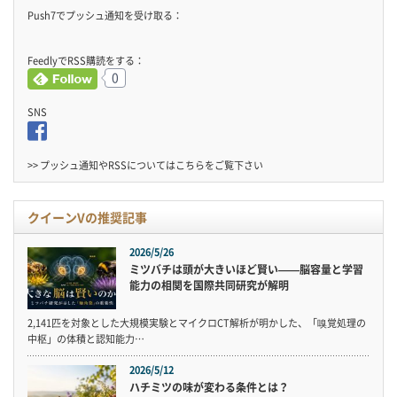
Push7でプッシュ通知を受け取る：
FeedlyでRSS購読をする：
0
SNS
>> プッシュ通知やRSSについては
こちら
をご覧下さい
クイーンVの推奨記事
2026/5/26
ミツバチは頭が大きいほど賢い——脳容量と学習
能力の相関を国際共同研究が解明
2,141匹を対象とした大規模実験とマイクロCT解析が明かした、「嗅覚処理の
中枢」の体積と認知能力…
2026/5/12
ハチミツの味が変わる条件とは？