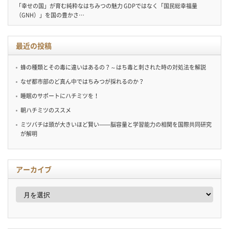
「幸せの国」が育む純粋なはちみつの魅力 GDPではなく「国民総幸福量
（GNH）」を国の豊かさ…
最近の投稿
蜂の種類とその毒に違いはあるの？～はち毒と刺された時の対処法を解説
なぜ都市部のど真ん中ではちみつが採れるのか？
睡眠のサポートにハチミツを！
朝ハチミツのススメ
ミツバチは頭が大きいほど賢い——脳容量と学習能力の相関を国際共同研究
が解明
アーカイブ
ア
ー
カ
イ
ブ