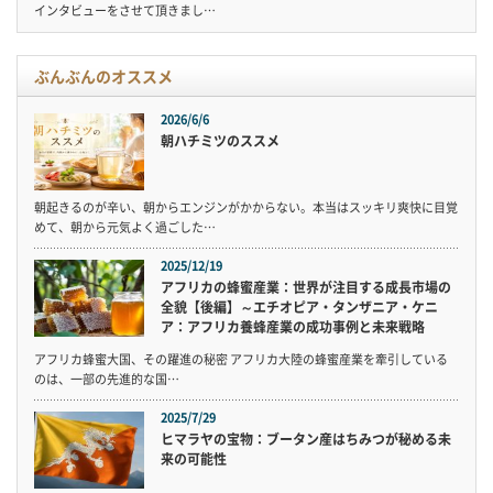
インタビューをさせて頂きまし…
ぶんぶんのオススメ
2026/6/6
朝ハチミツのススメ
朝起きるのが辛い、朝からエンジンがかからない。本当はスッキリ爽快に目覚
めて、朝から元気よく過ごした…
2025/12/19
アフリカの蜂蜜産業：世界が注目する成長市場の
全貌【後編】～エチオピア・タンザニア・ケニ
ア：アフリカ養蜂産業の成功事例と未来戦略
アフリカ蜂蜜大国、その躍進の秘密 アフリカ大陸の蜂蜜産業を牽引している
のは、一部の先進的な国…
2025/7/29
ヒマラヤの宝物：ブータン産はちみつが秘める未
来の可能性