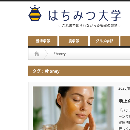
～ これまで知られなかった蜂蜜の智慧～
養蜂学部
農学部
グルメ学部
#honey
タグ：#honey
2025/8
地上
「ハチ
ーンで
蜜療法
厳しく