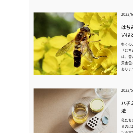
2022/6
はち
いは
多くの
「はち
は、昔
黄金色
ありま
2022/5
ハチ
法
私たち
るのは
ツの賞