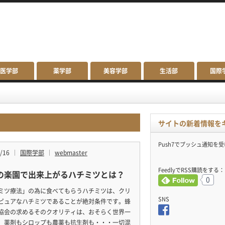
医学部
薬学部
美容学部
生活部
国際
サイトの新着情報を
Push7でプッシュ通知を
/16
国際学部
webmaster
FeedlyでRSS購読をする：
の楽園で出来上がるハチミツとは？
0
ミツ療法」の為に食べてもらうハチミツは、クリ
SNS
ピュアなハチミツであることが絶対条件です。蜂
協会の求めるそのクオリティは、おそらく世界一
、薬剤もシロップも農薬も抗生剤も・・・一切混