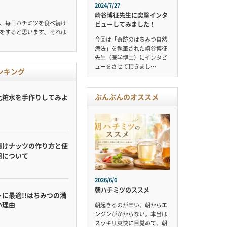
2024/7/27
崎谷博征先生に突撃インタ
、毎日ハチミツを食べ続け
ビューしてみました！
をすると思います。それは
今回は「奇跡のはちみつ自然
療法」を執筆された崎谷博征
先生（医学博士）にインタビ
ューをさせて頂きまし…
ンキング
ぶんぶんのオススメ
化粧水を手作りしてみよ
漬けナッツの作り方と使
用について
2026/6/6
朝ハチミツのススメ
に最適!!はちみつの満
い理由
朝起きるのが辛い、朝からエ
ンジンがかからない。本当は
スッキリ爽快に目覚めて、朝