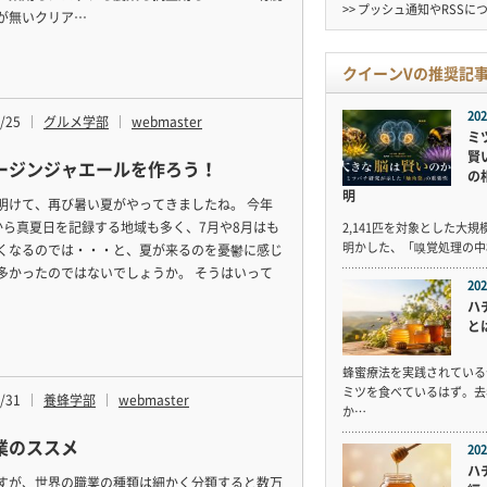
>> プッシュ通知やRSSに
が無いクリア…
クイーンVの推奨記
202
/25
グルメ学部
webmaster
ミ
賢
ージンジャエールを作ろう！
の
明
明けて、再び暑い夏がやってきましたね。 今年
から真夏日を記録する地域も多く、7月や8月はも
2,141匹を対象とした大
明かした、「嗅覚処理の中
くなるのでは・・・と、夏が来るのを憂鬱に感じ
多かったのではないでしょうか。 そうはいって
202
ハ
と
蜂蜜療法を実践されている
ミツを食べているはず。去
/31
養蜂学部
webmaster
か…
業のススメ
202
ハ
すが、世界の職業の種類は細かく分類すると数万