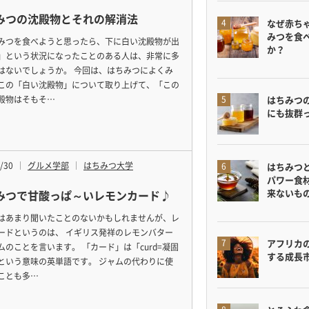
みつの沈殿物とそれの解消法
なぜ赤ち
みつを食
みつを食べようと思ったら、下に白い沈殿物が出
か？
」という状況になったことのある人は、非常に多
はないでしょうか。 今回は、はちみつによくみ
この「白い沈殿物」について取り上げて、「この
殿物はそもそ…
はちみつ
にも抜群
/30
グルメ学部
はちみつ大学
はちみつ
パワー食
来ないも
みつで甘酸っぱ～いレモンカード♪
はあまり聞いたことのないかもしれませんが、レ
ードというのは、 イギリス発祥のレモンバター
アフリカ
ムのことを言います。 「カード」は「curd=凝固
する成長
という意味の英単語です。 ジャムの代わりに使
ことも多…