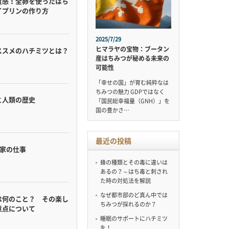
食感！全卵を使ったはち
イプリンの作り方
2025/7/29
ヒマラヤの宝物：ブータン
ススメのハチミツとは？
産はちみつが秘める未来の
可能性
「幸せの国」が育む純粋なは
ちみつの魅力 GDPではなく
と人類の歴史
「国民総幸福量（GNH）」を
国の豊かさ…
最近の投稿
蜂家の仕事
蜂の種類とその毒に違いは
あるの？～はち毒と刺され
た時の対処法を解説
なぜ都市部のど真ん中では
は何のこと？ その楽し
ちみつが採れるのか？
意点について
睡眠のサポートにハチミツ
を！