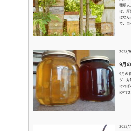
種類以
は、厚
はなん
で、自
2023/9
9月
9月の
ダニ対
ければな
id="at
2022/7