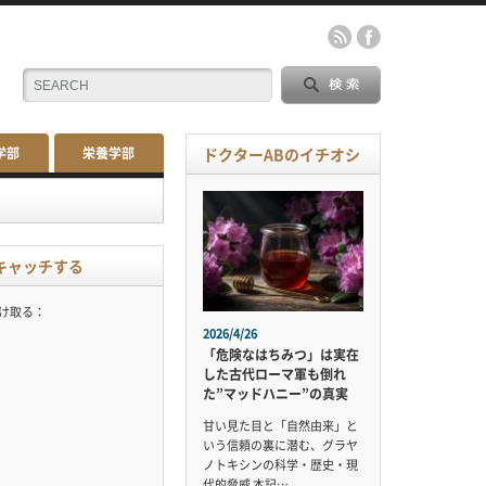
学部
栄養学部
ドクターABのイチオシ
キャッチする
受け取る：
2026/4/26
「危険なはちみつ」は実在
した古代ローマ軍も倒れ
た”マッドハニー”の真実
甘い見た目と「自然由来」と
いう信頼の裏に潜む、グラヤ
ノトキシンの科学・歴史・現
代的脅威 本記…