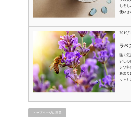
もそも
使いき
2019/1
ラベ
強く気
少しの
シソ科
あまり
ットと
トップページに戻る