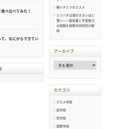
朝ハチミツのススメ
を食べ比べてみた！
ミツバチは頭が大きいほど
賢い——脳容量と学習能力
の相関を国際共同研究が解
明
って、なにからできてい
アーカイブ
ア
ー
事
カ
イ
ブ
カテゴリ
グルメ学部
医学部
哲学部
国際学部