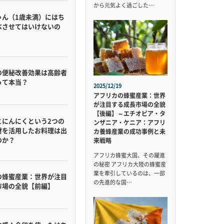
から元気よく過ごした…
ゃん（1歳未満）にはち
べさせてはいけないの
の便秘改善効果は高齢者
って本当？
2025/12/19
アフリカの蜂蜜産業：世界
が注目する成長市場の全貌
【後編】～エチオピア・タ
とにんにくという2つの
ンザニア・ケニア：アフリ
材を活用したお料理は出
カ養蜂産業の成功事例と未
のか？
来戦略
アフリカ蜂蜜大国、その躍進
の秘密 アフリカ大陸の蜂蜜産
業を牽引しているのは、一部
の蜂蜜産業：世界が注目
の先進的な国…
市場の全貌【前編】