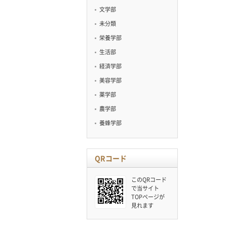
文学部
未分類
栄養学部
生活部
経済学部
美容学部
薬学部
農学部
養蜂学部
QRコード
このQRコード
で当サイト
TOPページが
見れます