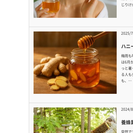
じりけ
2025/7
ハニ
梅雨も
は6月
っと暑
る人も
も、…
2024/8
養蜂
突然で