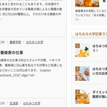
編
上あると言われることもあります。日本国内で
生労働省が定めている職業分類によると職種の数
蜂蜜療法を実践していると
と 約1万8,000種類以上。 それだけある職業の中
ているうちに「ある体験」
…
ハ…
はちみち大学記事ラ
/30
養蜂学部
はちみつ大学
はちみつ
う！
の養蜂家の仕事
養蜂家のお仕事 9月はスズメバチ対策、ヘギイタ
策、養蜂場に沢山巣を貼るクモ対策など処理しな
はちみつ
らないことは沢山あります。 [caption
い方の応
tachment_2332" align="ali…
ダイエット
腹感が強
/29
生活部
はちみつ大学