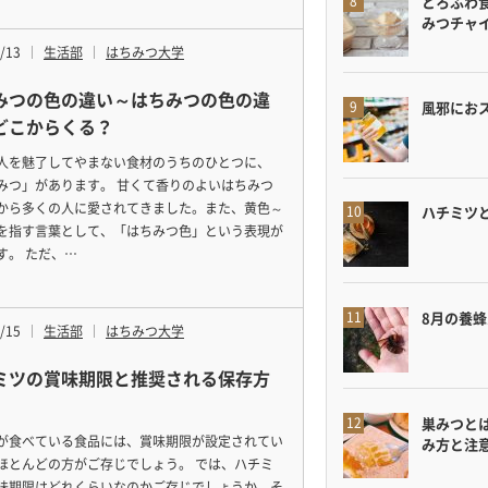
とろふわ
みつチャ
/13
生活部
はちみつ大学
みつの色の違い～はちみつの色の違
風邪にお
どこからくる？
人を魅了してやまない食材のうちのひとつに、
みつ」があります。 甘くて香りのよいはちみつ
から多くの人に愛されてきました。また、黄色～
ハチミツ
を指す言葉として、「はちみつ色」という表現が
す。 ただ、…
8月の養
/15
生活部
はちみつ大学
ミツの賞味期限と推奨される保存方
巣みつと
が食べている食品には、賞味期限が設定されてい
み方と注
ほとんどの方がご存じでしょう。 では、ハチミ
味期限はどれくらいなのかご存じでしょうか。そ