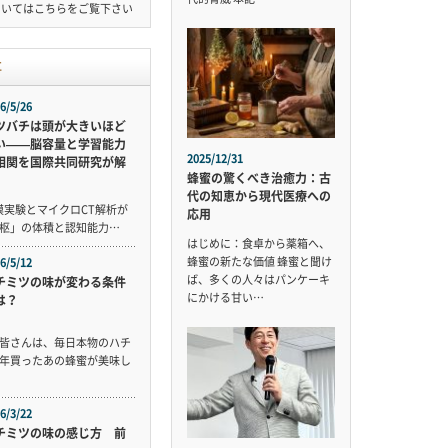
ついては
こちら
をご覧下さい
事
6/5/26
ツバチは頭が大きいほど
い——脳容量と学習能力
2025/12/31
相関を国際共同研究が解
蜂蜜の驚くべき治癒力：古
代の知恵から現代医療への
規模実験とマイクロCT解析が
応用
枢」の体積と認知能力…
はじめに：食卓から薬箱へ、
蜂蜜の新たな価値 蜂蜜と聞け
6/5/12
ば、多くの人々はパンケーキ
チミツの味が変わる条件
にかける甘い…
は？
皆さんは、毎日本物のハチ
年買ったあの蜂蜜が美味し
6/3/22
チミツの味の感じ方 前