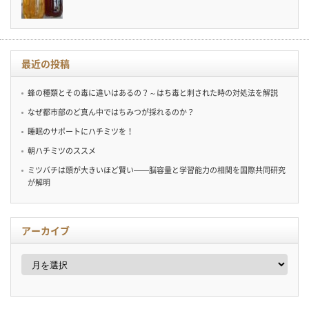
最近の投稿
蜂の種類とその毒に違いはあるの？～はち毒と刺された時の対処法を解説
なぜ都市部のど真ん中ではちみつが採れるのか？
睡眠のサポートにハチミツを！
朝ハチミツのススメ
ミツバチは頭が大きいほど賢い——脳容量と学習能力の相関を国際共同研究
が解明
アーカイブ
ア
ー
カ
イ
ブ