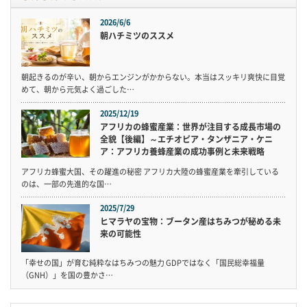
2026/6/6
朝ハチミツのススメ
朝起きるのが辛い、朝からエンジンがかからない。本当はスッキリ爽快に目覚
めて、朝から元気よく過ごした…
2025/12/19
アフリカの蜂蜜産業：世界が注目する成長市場の
全貌【後編】～エチオピア・タンザニア・ケニ
ア：アフリカ養蜂産業の成功事例と未来戦略
アフリカ蜂蜜大国、その躍進の秘密 アフリカ大陸の蜂蜜産業を牽引している
のは、一部の先進的な国…
2025/7/29
ヒマラヤの宝物：ブータン産はちみつが秘める未
来の可能性
「幸せの国」が育む純粋なはちみつの魅力 GDPではなく「国民総幸福量
（GNH）」を国の豊かさ…