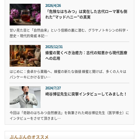
2026/4/26
「危険なはちみつ」は実在した古代ローマ軍も倒
れた”マッドハニー”の真実
甘い見た目と「自然由来」という信頼の裏に潜む、グラヤノトキシンの科学・
歴史・現代的脅威 本記…
2025/12/31
蜂蜜の驚くべき治癒力：古代の知恵から現代医療
への応用
はじめに：食卓から薬箱へ、蜂蜜の新たな価値 蜂蜜と聞けば、多くの人々は
パンケーキにかける甘い…
2024/7/27
崎谷博征先生に突撃インタビューしてみました！
今回は「奇跡のはちみつ自然療法」を執筆された崎谷博征先生（医学博士）に
インタビューをさせて頂きまし…
ぶんぶんのオススメ