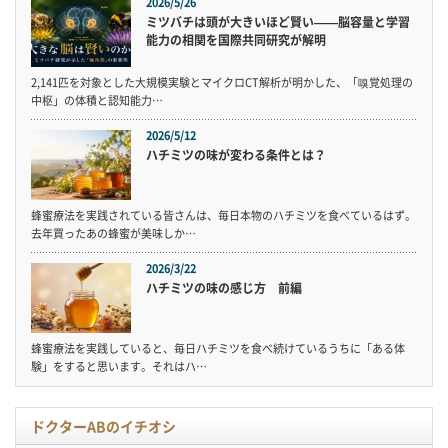
2026/5/26
ミツバチは頭が大きいほど賢い——脳容量と学習
能力の相関を国際共同研究が解明
2,141匹を対象とした大規模実験とマイクロCT解析が明かした、「嗅覚処理の
中枢」の体積と認知能力…
2026/5/12
ハチミツの味が変わる条件とは？
蜂蜜療法を実践されている皆さんは、毎日本物のハチミツを食べているはず。
去年買ったあの蜂蜜が美味しか…
2026/3/22
ハチミツの味の感じ方 前編
蜂蜜療法を実践していると、毎日ハチミツを食べ続けているうちに「ある体
験」をすると思います。それはハ…
ドクターABのイチオシ