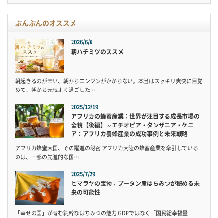
ぶんぶんのオススメ
2026/6/6
朝ハチミツのススメ
朝起きるのが辛い、朝からエンジンがかからない。本当はスッキリ爽快に目覚
めて、朝から元気よく過ごした…
2025/12/19
アフリカの蜂蜜産業：世界が注目する成長市場の
全貌【後編】～エチオピア・タンザニア・ケニ
ア：アフリカ養蜂産業の成功事例と未来戦略
アフリカ蜂蜜大国、その躍進の秘密 アフリカ大陸の蜂蜜産業を牽引している
のは、一部の先進的な国…
2025/7/29
ヒマラヤの宝物：ブータン産はちみつが秘める未
来の可能性
「幸せの国」が育む純粋なはちみつの魅力 GDPではなく「国民総幸福量