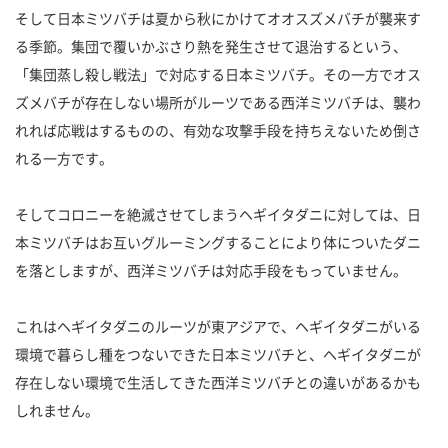
そして日本ミツバチは夏から秋にかけてオオスズメバチが襲来す
る季節。集団で覆いかぶさり熱を発生させて退治するという、
「集団蒸し殺し戦法」で対応する日本ミツバチ。その一方でオス
ズメバチが存在しない場所がルーツである西洋ミツバチは、襲わ
れれば応戦はするものの、有効な攻撃手段を持ちえないため倒さ
れる一方です。
そしてコロニーを絶滅させてしまうヘギイタダニに対しては、日
本ミツバチはお互いグルーミングすることにより体についたダニ
を落としますが、西洋ミツバチは対応手段をもっていません。
これはヘギイタダニのルーツが東アジアで、ヘギイタダニがいる
環境で暮らし種をつないできた日本ミツバチと、ヘギイタダニが
存在しない環境で生活してきた西洋ミツバチとの違いがあるかも
しれません。