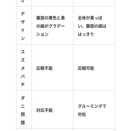
デ
腹部の黄色と黒
全体が黒っぽ
ザ
の縞がグラデー
い。腹部の縞は
イ
ション
はっきり
ン
ス
ズ
メ
応戦不能
応戦可能
バ
チ
ダ
ニ
グルーミングで
対応不能
問
対処
題