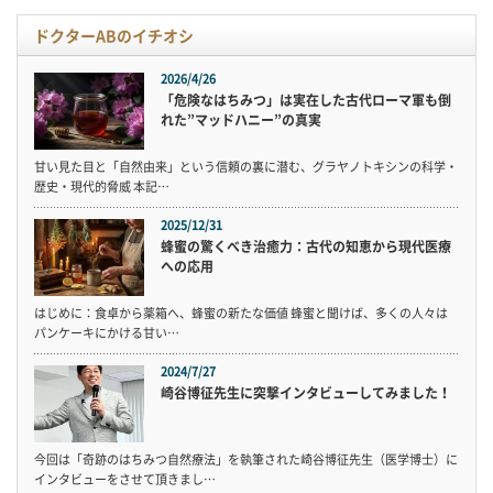
ドクターABのイチオシ
2026/4/26
「危険なはちみつ」は実在した古代ローマ軍も倒
れた”マッドハニー”の真実
甘い見た目と「自然由来」という信頼の裏に潜む、グラヤノトキシンの科学・
歴史・現代的脅威 本記…
2025/12/31
蜂蜜の驚くべき治癒力：古代の知恵から現代医療
への応用
はじめに：食卓から薬箱へ、蜂蜜の新たな価値 蜂蜜と聞けば、多くの人々は
パンケーキにかける甘い…
2024/7/27
崎谷博征先生に突撃インタビューしてみました！
今回は「奇跡のはちみつ自然療法」を執筆された崎谷博征先生（医学博士）に
インタビューをさせて頂きまし…