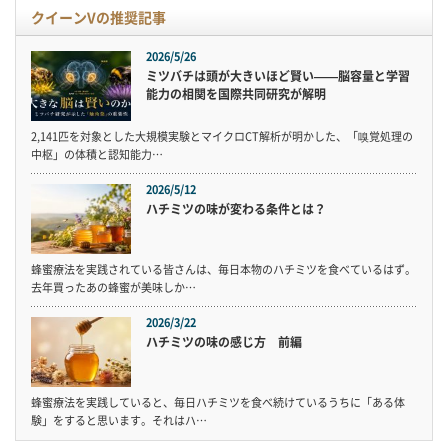
クイーンVの推奨記事
2026/5/26
ミツバチは頭が大きいほど賢い——脳容量と学習
能力の相関を国際共同研究が解明
2,141匹を対象とした大規模実験とマイクロCT解析が明かした、「嗅覚処理の
中枢」の体積と認知能力…
2026/5/12
ハチミツの味が変わる条件とは？
蜂蜜療法を実践されている皆さんは、毎日本物のハチミツを食べているはず。
去年買ったあの蜂蜜が美味しか…
2026/3/22
ハチミツの味の感じ方 前編
蜂蜜療法を実践していると、毎日ハチミツを食べ続けているうちに「ある体
験」をすると思います。それはハ…