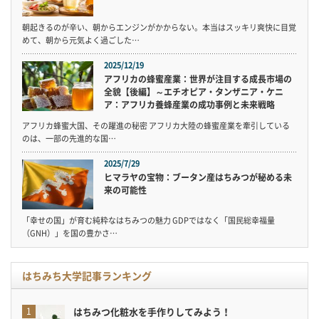
朝起きるのが辛い、朝からエンジンがかからない。本当はスッキリ爽快に目覚
めて、朝から元気よく過ごした…
2025/12/19
アフリカの蜂蜜産業：世界が注目する成長市場の
全貌【後編】～エチオピア・タンザニア・ケニ
ア：アフリカ養蜂産業の成功事例と未来戦略
アフリカ蜂蜜大国、その躍進の秘密 アフリカ大陸の蜂蜜産業を牽引している
のは、一部の先進的な国…
2025/7/29
ヒマラヤの宝物：ブータン産はちみつが秘める未
来の可能性
「幸せの国」が育む純粋なはちみつの魅力 GDPではなく「国民総幸福量
（GNH）」を国の豊かさ…
はちみち大学記事ランキング
はちみつ化粧水を手作りしてみよう！