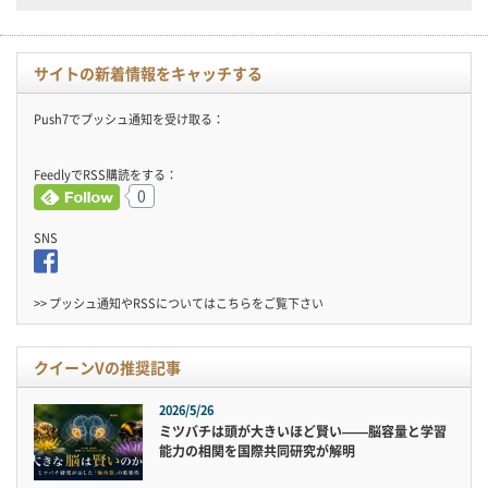
サイトの新着情報をキャッチする
Push7でプッシュ通知を受け取る：
FeedlyでRSS購読をする：
0
SNS
>> プッシュ通知やRSSについては
こちら
をご覧下さい
クイーンVの推奨記事
2026/5/26
ミツバチは頭が大きいほど賢い——脳容量と学習
能力の相関を国際共同研究が解明