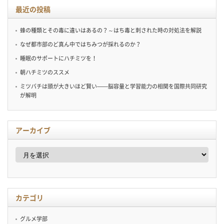
最近の投稿
蜂の種類とその毒に違いはあるの？～はち毒と刺された時の対処法を解説
なぜ都市部のど真ん中ではちみつが採れるのか？
睡眠のサポートにハチミツを！
朝ハチミツのススメ
ミツバチは頭が大きいほど賢い——脳容量と学習能力の相関を国際共同研究
が解明
アーカイブ
ア
ー
カ
イ
ブ
カテゴリ
グルメ学部