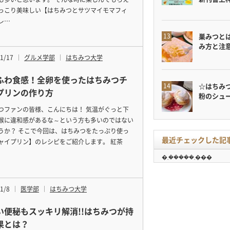
っこり美味しい【はちみつとサツマイモマフィ
レ…
巣みつと
み方と注
1/17
グルメ学部
はちみつ大学
ふわ食感！全卵を使ったはちみつチ
☆はちみ
プリンの作り方
粉のシュ
つファンの皆様、こんにちは！ 気温がぐっと下
喉に違和感があるな～という方も多いのではない
うか？ そこで今回は、はちみつをたっぷり使っ
最近チェックした記
ャイプリン】のレシピをご紹介します。 紅茶
�܂�����܂���
1/8
医学部
はちみつ大学
い便秘もスッキリ解消!!はちみつが持
果とは？