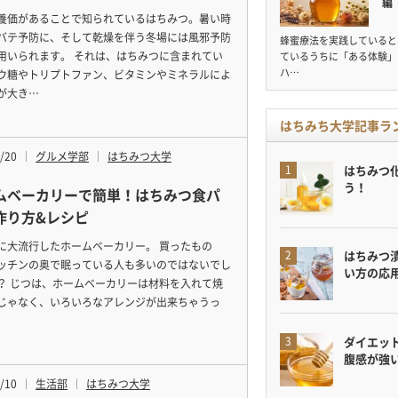
編
養価があることで知られているはちみつ。暑い時
バテ予防に、そして乾燥を伴う冬場には風邪予防
蜂蜜療法を実践していると
用いられます。 それは、はちみつに含まれてい
ているうちに「ある体験」
ハ…
ウ糖やトリプトファン、ビタミンやミネラルによ
が大き…
はちみち大学記事ラ
/20
グルメ学部
はちみつ大学
はちみつ
う！
ムベーカリーで簡単！はちみつ食パ
作り方&レシピ
に大流行したホームベーカリー。 買ったもの
はちみつ
ッチンの奥で眠っている人も多いのではないでし
い方の応
？ じつは、ホームベーカリーは材料を入れて焼
じゃなく、いろいろなアレンジが出来ちゃうっ
ダイエット
腹感が強
/10
生活部
はちみつ大学