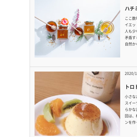
ハチ
ここ数
イエッ
人も少
矛盾す
自然か
2020/1
トロ
小さな
スイー
らかな
回は、
ンを作