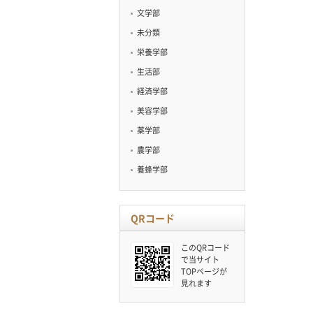
文学部
未分類
栄養学部
生活部
経済学部
美容学部
薬学部
農学部
養蜂学部
QRコード
このQRコード
で当サイト
TOPページが
見れます