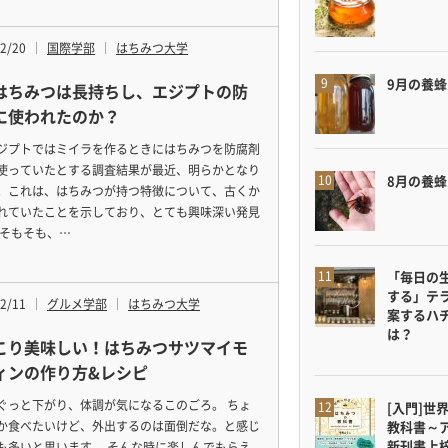
2/20
国際学部
はちみつ大学
9月の養
はちみつは長持ちし、エジプトの防
に使われたのか？
ジプトではミイラを作るときにはちみつを防腐剤
使っていたとする調査結果が最近、明らかとなり
8月の養
。これは、はちみつが持つ特徴について、古くか
れていたことを示しており、とても興味深い発見
 そもそも、…
「毎日の
する」テ
2/11
グルメ学部
はちみつ大学
案するハ
は？
こり美味しい！はちみつサツマイモ
ィンの作り方&レシピ
ぐっと下がり、体調が気になるこのごろ。 ちょ
[入門]世
教科書～
か食べたいけど、外出するのは面倒だな。と感じ
新刊書上
も多いと思います。 そんな時に楽しんでもらえ