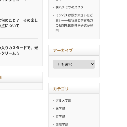
朝ハチミツのススメ
ミツバチは頭が大きいほど
は何のこと？ その楽し
賢い——脳容量と学習能力
意点について
の相関を国際共同研究が解
明
つ入りカスタードで、米
アーカイブ
ークリーム☆
ア
ー
カ
イ
事
ブ
カテゴリ
グルメ学部
医学部
哲学部
国際学部