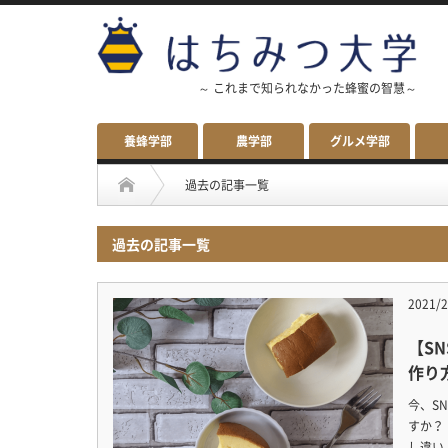
～ これまで知られなかった蜂蜜の智慧～
養蜂学部
農学部
グルメ学部
過去の記事一覧
過去の記事一覧
2021/2
【S
作り
今、S
すか？
し違い