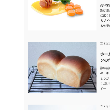
高い栄
期は夏
に広く
るブド
る効果
2021/1
ホー
ンの
数年前
の、キ
ょうか
くだけ
て…
2021/1