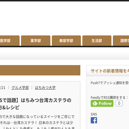
医学部
薬学部
美容学部
生活部
国際
サイトの新着情報を
Push7でプッシュ通知を
/21
グルメ学部
はちみつ大学
FeedlyでRSS購読をする：
NSで話題】はちみつ台湾カステラの
0
方&レシピ
SNS
NSで大きな話題になっているスイーツをご存じで
 それは…台湾カステラ！ 日本のカステラとは少
、ふわんとした食感と、もふもふ感がなんとも言