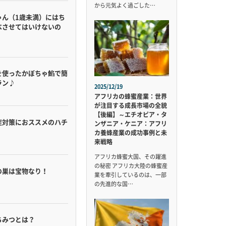
から元気よく過ごした…
ゃん（1歳未満）にはち
べさせてはいけないの
を使ったかぼちゃ餡で簡
ラン♪
2025/12/19
アフリカの蜂蜜産業：世界
が注目する成長市場の全貌
【後編】～エチオピア・タ
症対策におススメのハチ
ンザニア・ケニア：アフリ
カ養蜂産業の成功事例と未
来戦略
アフリカ蜂蜜大国、その躍進
の秘密 アフリカ大陸の蜂蜜産
の巣は宝物なり！
業を牽引しているのは、一部
の先進的な国…
ちみつとは？