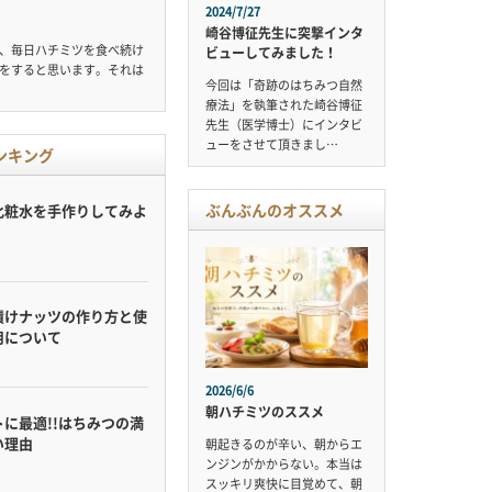
2024/7/27
崎谷博征先生に突撃インタ
、毎日ハチミツを食べ続け
ビューしてみました！
をすると思います。それは
今回は「奇跡のはちみつ自然
療法」を執筆された崎谷博征
先生（医学博士）にインタビ
ューをさせて頂きまし…
ンキング
ぶんぶんのオススメ
化粧水を手作りしてみよ
漬けナッツの作り方と使
用について
2026/6/6
朝ハチミツのススメ
に最適!!はちみつの満
い理由
朝起きるのが辛い、朝からエ
ンジンがかからない。本当は
スッキリ爽快に目覚めて、朝