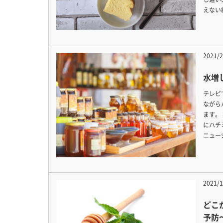
えない
2021/2
水増
テレビ
ながら
ます。
にハチ
ニュー
2021/1
どこ
予防