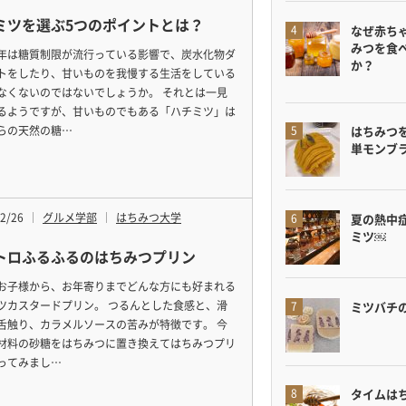
ミツを選ぶ5つのポイントとは？
なぜ赤ち
みつを食
年は糖質制限が流行っている影響で、炭水化物ダ
か？
トをしたり、甘いものを我慢する生活をしている
なくないのではないでしょうか。 それとは一見
るようですが、甘いものでもある「ハチミツ」は
らの天然の糖…
はちみつ
単モンブ
2/26
グルメ学部
はちみつ大学
夏の熱中
ミツ￼
トロふるふるのはちみつプリン
お子様から、お年寄りまでどんな方にも好まれる
ツカスタードプリン。 つるんとした食感と、滑
ミツバチ
舌触り、カラメルソースの苦みが特徴です。 今
材料の砂糖をはちみつに置き換えてはちみつプリ
ってみまし…
タイムは