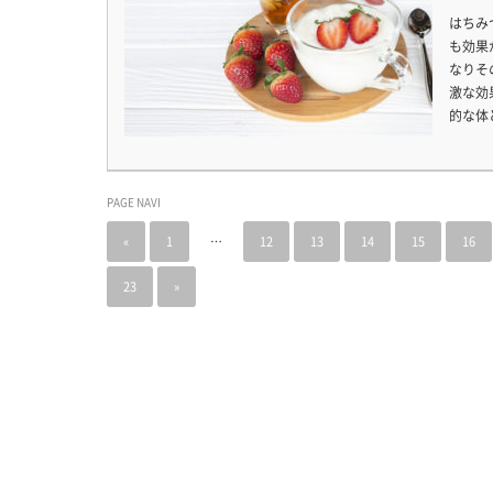
はちみ
も効果
なりそ
激な効
的な体
PAGE NAVI
«
1
…
12
13
14
15
16
23
»