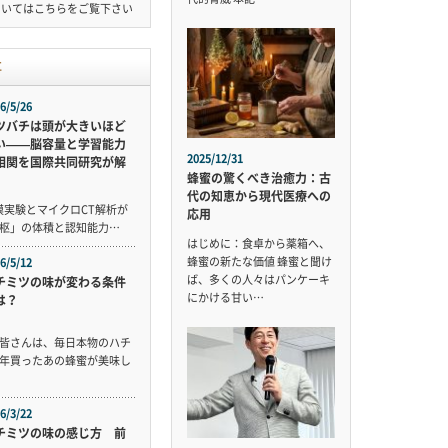
ついては
こちら
をご覧下さい
事
6/5/26
ツバチは頭が大きいほど
い——脳容量と学習能力
2025/12/31
相関を国際共同研究が解
蜂蜜の驚くべき治癒力：古
代の知恵から現代医療への
規模実験とマイクロCT解析が
応用
枢」の体積と認知能力…
はじめに：食卓から薬箱へ、
蜂蜜の新たな価値 蜂蜜と聞け
6/5/12
ば、多くの人々はパンケーキ
チミツの味が変わる条件
にかける甘い…
は？
皆さんは、毎日本物のハチ
年買ったあの蜂蜜が美味し
6/3/22
チミツの味の感じ方 前