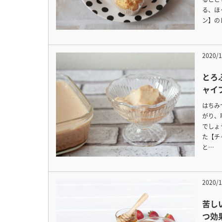
る、ほ
ン】の
2020/1
とろ
ャイ
はちみ
がり、
でしょ
た【チ
と…
2020/1
苦し
つ効