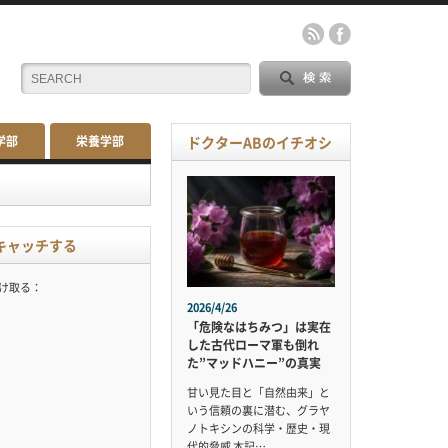
学部
栄養学部
ドクターABのイチオシ
キャッチする
受け取る：
2026/4/26
「危険なはちみつ」は実在
した古代ローマ軍も倒れ
た”マッドハニー”の真実
甘い見た目と「自然由来」と
いう信頼の裏に潜む、グラヤ
ノトキシンの科学・歴史・現
代的脅威 本記…