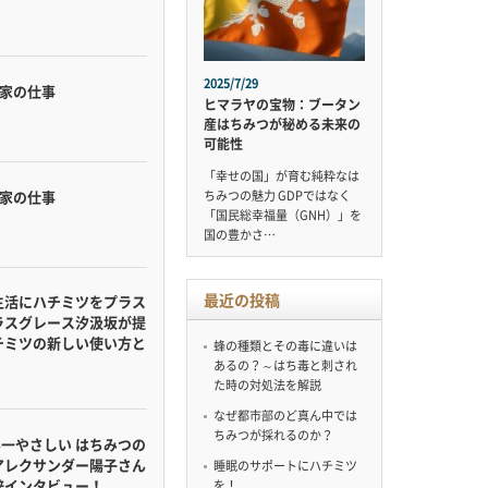
2025/7/29
蜂家の仕事
ヒマラヤの宝物：ブータン
産はちみつが秘める未来の
可能性
「幸せの国」が育む純粋なは
蜂家の仕事
ちみつの魅力 GDPではなく
「国民総幸福量（GNH）」を
国の豊かさ…
最近の投稿
生活にハチミツをプラス
ラスグレース汐汲坂が提
チミツの新しい使い方と
蜂の種類とその毒に違いは
あるの？～はち毒と刺され
た時の対処法を解説
なぜ都市部のど真ん中では
ちみつが採れるのか？
界一やさしい はちみつの
アレクサンダー陽子さん
睡眠のサポートにハチミツ
梓インタビュー！
を！