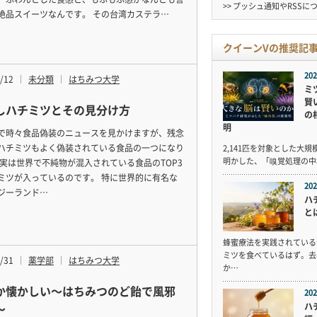
>> プッシュ通知やRSSに
絶品スイーツなんです。 その台湾カステラ…
クイーンVの推奨記
202
/12
未分類
はちみつ大学
ミ
賢
しハチミツとその見分け方
の
明
で時々食品偽装のニュースを見かけますが、残念
ハチミツもよく偽装されている食品の一つになり
2,141匹を対象とした大
明かした、「嗅覚処理の中
 実は世界で不純物が混入されている食品のTOP3
ミツが入っているのです。 特に世界的に有名な
202
ジーランド…
ハ
と
蜂蜜療法を実践されている
ミツを食べているはず。去
/31
薬学部
はちみつ大学
か…
か懐かしい〜はちみつのど飴で風邪
202
〜
ハ