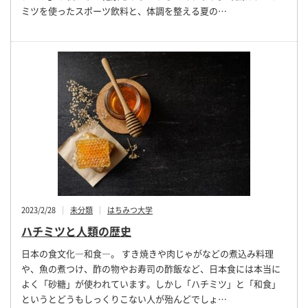
ミツを使ったスポーツ飲料と、体調を整える夏の…
2023/2/28
未分類
はちみつ大学
ハチミツと人類の歴史
日本の食文化―和食―。 すき焼きや肉じゃがなどの煮込み料理
や、魚の煮つけ、酢の物やお寿司の酢飯など、日本食には本当に
よく「砂糖」が使われています。しかし「ハチミツ」と「和食」
というとどうもしっくりこない人が殆んどでしょ…