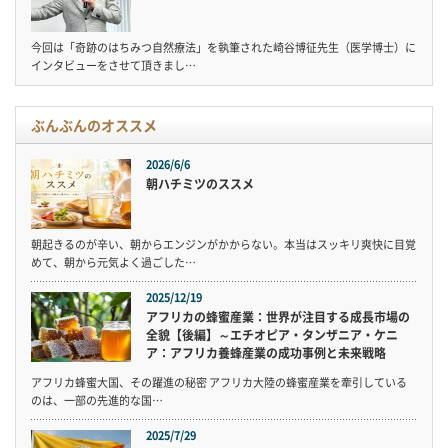
今回は「奇跡のはちみつ自然療法」を執筆された崎谷博征先生（医学博士）に
インタビューをさせて頂きまし…
ぶんぶんのオススメ
2026/6/6
朝ハチミツのススメ
朝起きるのが辛い、朝からエンジンがかからない。本当はスッキリ爽快に目覚
めて、朝から元気よく過ごした…
2025/12/19
アフリカの蜂蜜産業：世界が注目する成長市場の
全貌【後編】～エチオピア・タンザニア・ケニ
ア：アフリカ養蜂産業の成功事例と未来戦略
アフリカ蜂蜜大国、その躍進の秘密 アフリカ大陸の蜂蜜産業を牽引している
のは、一部の先進的な国…
2025/7/29