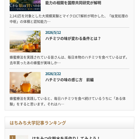
能力の相関を国際共同研究が解明
2,141匹を対象とした大規模実験とマイクロCT解析が明かした、「嗅覚処理の
中枢」の体積と認知能力…
2026/5/12
ハチミツの味が変わる条件とは？
蜂蜜療法を実践されている皆さんは、毎日本物のハチミツを食べているはず。
去年買ったあの蜂蜜が美味しか…
2026/3/22
ハチミツの味の感じ方 前編
蜂蜜療法を実践していると、毎日ハチミツを食べ続けているうちに「ある体
験」をすると思います。それはハ…
はちみち大学記事ランキング
はちみつ化粧水を手作りしてみよう！