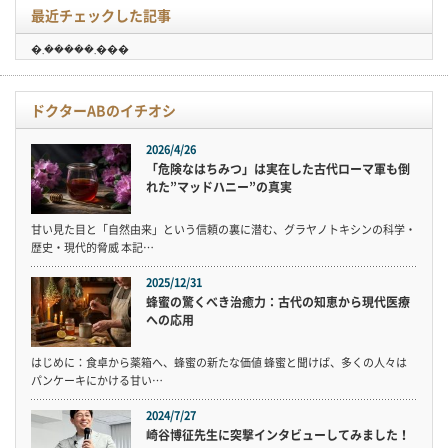
最近チェックした記事
�܂�����܂���
ドクターABのイチオシ
2026/4/26
「危険なはちみつ」は実在した古代ローマ軍も倒
れた”マッドハニー”の真実
甘い見た目と「自然由来」という信頼の裏に潜む、グラヤノトキシンの科学・
歴史・現代的脅威 本記…
2025/12/31
蜂蜜の驚くべき治癒力：古代の知恵から現代医療
への応用
はじめに：食卓から薬箱へ、蜂蜜の新たな価値 蜂蜜と聞けば、多くの人々は
パンケーキにかける甘い…
2024/7/27
崎谷博征先生に突撃インタビューしてみました！