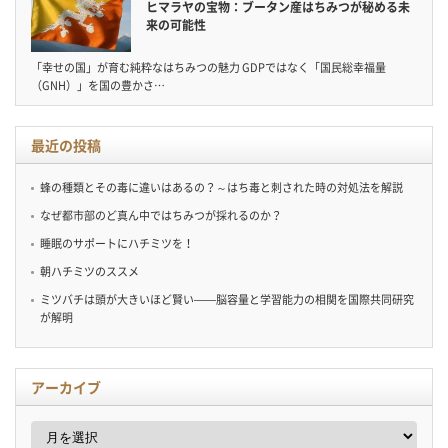
ヒマラヤの宝物：ブータン産はちみつが秘める未
来の可能性
「幸せの国」が育む純粋なはちみつの魅力 GDPではなく「国民総幸福量
（GNH）」を国の豊かさ…
最近の投稿
蜂の種類とその毒に違いはあるの？～はち毒と刺された時の対処法を解説
なぜ都市部のど真ん中ではちみつが採れるのか？
睡眠のサポートにハチミツを！
朝ハチミツのススメ
ミツバチは頭が大きいほど賢い——脳容量と学習能力の相関を国際共同研究
が解明
アーカイブ
ア
ー