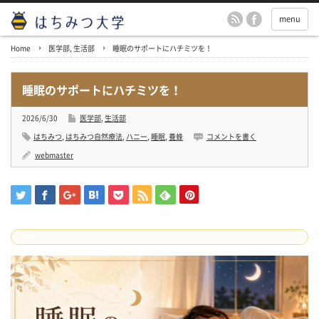
menu
Home
医学部
,
生活部
睡眠のサポートにハチミツを！
睡眠のサポートにハチミツを！
2026/6/30
医学部
,
生活部
はちみつ
,
はちみつ自然療法
,
ハニー
,
睡眠
,
養蜂
コメントを書く
webmaster