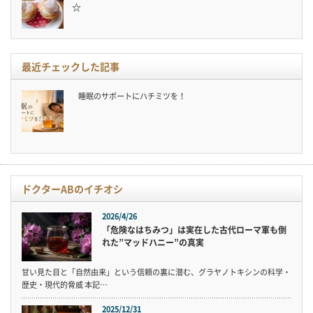
☆
最近チェックした記事
睡眠のサポートにハチミツを！
ドクターABのイチオシ
2026/4/26
「危険なはちみつ」は実在した古代ローマ軍も倒
れた”マッドハニー”の真実
甘い見た目と「自然由来」という信頼の裏に潜む、グラヤノトキシンの科学・
歴史・現代的脅威 本記…
2025/12/31