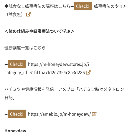
◆試食なし蜂蜜療法の講座はこちら➡
蜂蜜療法のやり方
（試食無）
＜体の仕組みや蜂蜜療法ついて学ぶ＞
健康講座一覧はこちら
➡
https://m-honeydew.stores.jp/?
category_id=61fd1aa7fd2e7354c8a3d286
ハチミツや健康情報を発信：アメブロ「ハチミツ時々メタトロン
日記」
➡
https://ameblo.jp/m-honeydew/
Honeydew