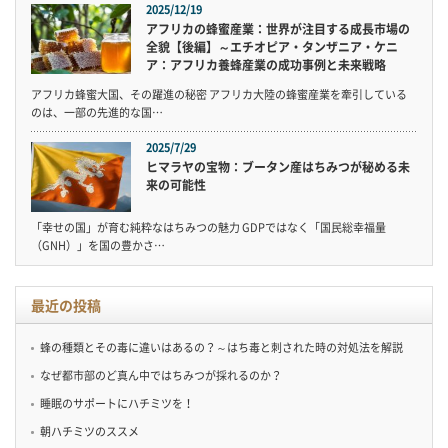
2025/12/19
アフリカの蜂蜜産業：世界が注目する成長市場の
全貌【後編】～エチオピア・タンザニア・ケニ
ア：アフリカ養蜂産業の成功事例と未来戦略
アフリカ蜂蜜大国、その躍進の秘密 アフリカ大陸の蜂蜜産業を牽引している
のは、一部の先進的な国…
2025/7/29
ヒマラヤの宝物：ブータン産はちみつが秘める未
来の可能性
「幸せの国」が育む純粋なはちみつの魅力 GDPではなく「国民総幸福量
（GNH）」を国の豊かさ…
最近の投稿
蜂の種類とその毒に違いはあるの？～はち毒と刺された時の対処法を解説
なぜ都市部のど真ん中ではちみつが採れるのか？
睡眠のサポートにハチミツを！
朝ハチミツのススメ