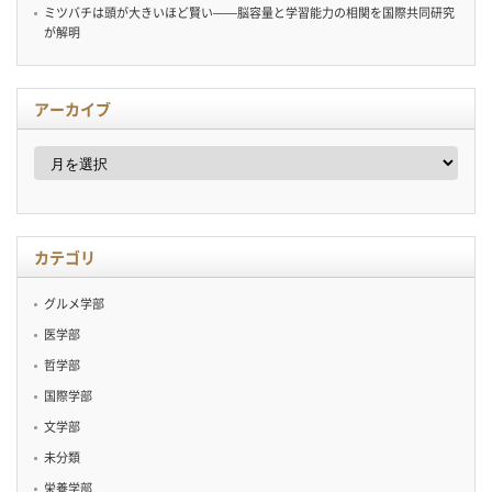
ミツバチは頭が大きいほど賢い——脳容量と学習能力の相関を国際共同研究
が解明
アーカイブ
ア
ー
カ
イ
ブ
カテゴリ
グルメ学部
医学部
哲学部
国際学部
文学部
未分類
栄養学部