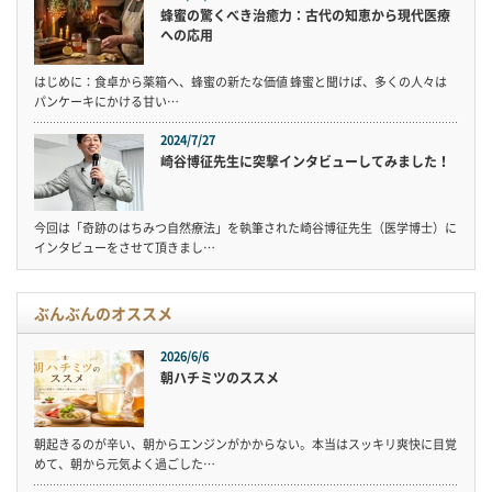
蜂蜜の驚くべき治癒力：古代の知恵から現代医療
への応用
はじめに：食卓から薬箱へ、蜂蜜の新たな価値 蜂蜜と聞けば、多くの人々は
パンケーキにかける甘い…
2024/7/27
崎谷博征先生に突撃インタビューしてみました！
今回は「奇跡のはちみつ自然療法」を執筆された崎谷博征先生（医学博士）に
インタビューをさせて頂きまし…
ぶんぶんのオススメ
2026/6/6
朝ハチミツのススメ
朝起きるのが辛い、朝からエンジンがかからない。本当はスッキリ爽快に目覚
めて、朝から元気よく過ごした…