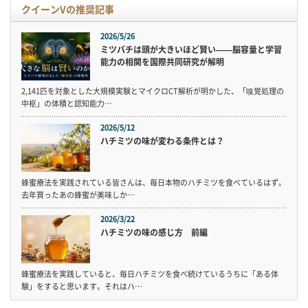
クイーンVの推奨記事
2026/5/26
ミツバチは頭が大きいほど賢い——脳容量と学習
能力の相関を国際共同研究が解明
2,141匹を対象とした大規模実験とマイクロCT解析が明かした、「嗅覚処理の
中枢」の体積と認知能力…
2026/5/12
ハチミツの味が変わる条件とは？
蜂蜜療法を実践されている皆さんは、毎日本物のハチミツを食べているはず。
去年買ったあの蜂蜜が美味しか…
2026/3/22
ハチミツの味の感じ方 前編
蜂蜜療法を実践していると、毎日ハチミツを食べ続けているうちに「ある体
験」をすると思います。それはハ…