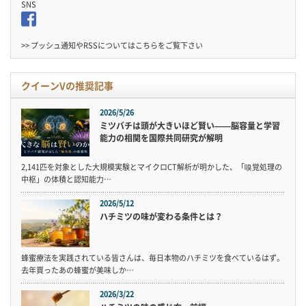
SNS
>> プッシュ通知やRSSについては
こちら
をご覧下さい
クイーンVの推奨記事
2026/5/26
ミツバチは頭が大きいほど賢い——脳容量と学習
能力の相関を国際共同研究が解明
2,141匹を対象とした大規模実験とマイクロCT解析が明かした、「嗅覚処理の
中枢」の体積と認知能力…
2026/5/12
ハチミツの味が変わる条件とは？
蜂蜜療法を実践されている皆さんは、毎日本物のハチミツを食べているはず。
去年買ったあの蜂蜜が美味しか…
2026/3/22