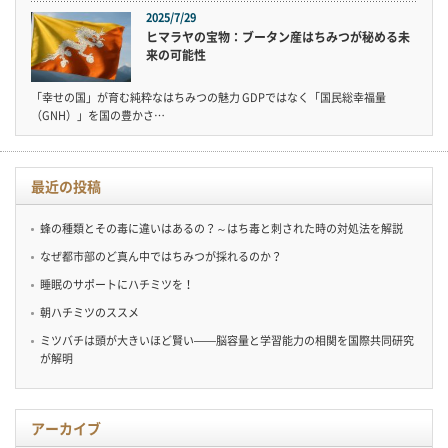
2025/7/29
ヒマラヤの宝物：ブータン産はちみつが秘める未
来の可能性
「幸せの国」が育む純粋なはちみつの魅力 GDPではなく「国民総幸福量
（GNH）」を国の豊かさ…
最近の投稿
蜂の種類とその毒に違いはあるの？～はち毒と刺された時の対処法を解説
なぜ都市部のど真ん中ではちみつが採れるのか？
睡眠のサポートにハチミツを！
朝ハチミツのススメ
ミツバチは頭が大きいほど賢い——脳容量と学習能力の相関を国際共同研究
が解明
アーカイブ