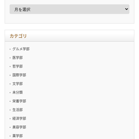
ア
ー
カ
イ
ブ
カテゴリ
グルメ学部
医学部
哲学部
国際学部
文学部
未分類
栄養学部
生活部
経済学部
美容学部
薬学部