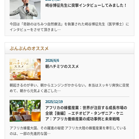
崎谷博征先生に突撃インタビューしてみました！
今回は「奇跡のはちみつ自然療法」を執筆された崎谷博征先生（医学博士）に
インタビューをさせて頂きまし…
ぶんぶんのオススメ
2026/6/6
朝ハチミツのススメ
朝起きるのが辛い、朝からエンジンがかからない。本当はスッキリ爽快に目覚
めて、朝から元気よく過ごした…
2025/12/19
アフリカの蜂蜜産業：世界が注目する成長市場の
全貌【後編】～エチオピア・タンザニア・ケニ
ア：アフリカ養蜂産業の成功事例と未来戦略
アフリカ蜂蜜大国、その躍進の秘密 アフリカ大陸の蜂蜜産業を牽引している
のは、一部の先進的な国…