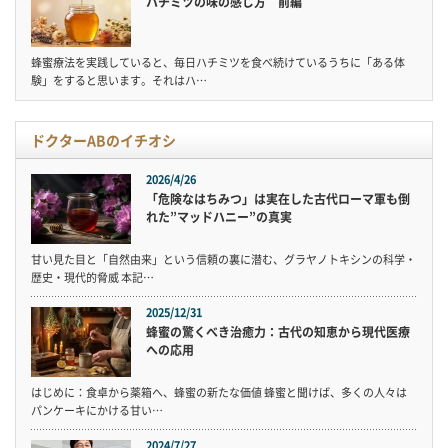
ハチミツの味の感じ方 前編
蜂蜜療法を実践していると、毎日ハチミツを食べ続けているうちに「ある体
験」をすると思います。それはハ…
ドクターABのイチオシ
2026/4/26
「危険なはちみつ」は実在した古代ローマ軍も倒
れた”マッドハニー”の真実
甘い見た目と「自然由来」という信頼の裏に潜む、グラヤノトキシンの科学・
歴史・現代的脅威 本記…
2025/12/31
蜂蜜の驚くべき治癒力：古代の知恵から現代医療
への応用
はじめに：食卓から薬箱へ、蜂蜜の新たな価値 蜂蜜と聞けば、多くの人々は
パンケーキにかける甘い…
2024/7/27