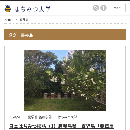
menu
Home
喜界島
タグ：喜界島
2020/5/7
農学部
,
養蜂学部
はちみつ大学
日本はちみつ探訪（1）鹿児島県 喜界島「薬草農