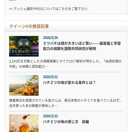
>> プッシュ通知やRSSについては
こちら
をご覧下さい
クイーンVの推奨記事
2026/5/26
ミツバチは頭が大きいほど賢い——脳容量と学習
能力の相関を国際共同研究が解明
2,141匹を対象とした大規模実験とマイクロCT解析が明かした、「嗅覚処理の
中枢」の体積と認知能力…
2026/5/12
ハチミツの味が変わる条件とは？
蜂蜜療法を実践されている皆さんは、毎日本物のハチミツを食べているはず。
去年買ったあの蜂蜜が美味しか…
2026/3/22
ハチミツの味の感じ方 前編