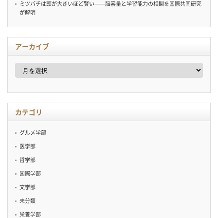
ミツバチは頭が大きいほど賢い——脳容量と学習能力の相関を国際共同研究
が解明
アーカイブ
ア
ー
カ
イ
ブ
カテゴリ
グルメ学部
医学部
哲学部
国際学部
文学部
未分類
栄養学部