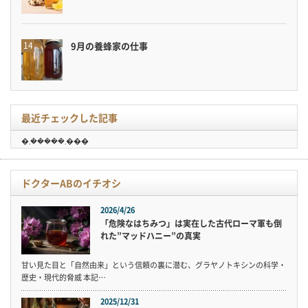
9月の養蜂家の仕事
最近チェックした記事
�܂�����܂���
ドクターABのイチオシ
2026/4/26
「危険なはちみつ」は実在した古代ローマ軍も倒
れた”マッドハニー”の真実
甘い見た目と「自然由来」という信頼の裏に潜む、グラヤノトキシンの科学・
歴史・現代的脅威 本記…
2025/12/31