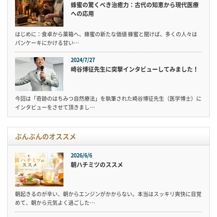
蜂蜜の驚くべき治癒力：古代の知恵から現代医療
への応用
はじめに：食卓から薬箱へ、蜂蜜の新たな価値 蜂蜜と聞けば、多くの人々は
パンケーキにかける甘い…
2024/7/27
崎谷博征先生に突撃インタビューしてみました！
今回は「奇跡のはちみつ自然療法」を執筆された崎谷博征先生（医学博士）に
インタビューをさせて頂きまし…
ぶんぶんのオススメ
2026/6/6
朝ハチミツのススメ
朝起きるのが辛い、朝からエンジンがかからない。本当はスッキリ爽快に目覚
めて、朝から元気よく過ごした…