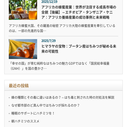
2025/12/19
アフリカの蜂蜜産業：世界が注目する成長市場の
全貌【後編】～エチオピア・タンザニア・ケニ
ア：アフリカ養蜂産業の成功事例と未来戦略
アフリカ蜂蜜大国、その躍進の秘密 アフリカ大陸の蜂蜜産業を牽引している
のは、一部の先進的な国…
2025/7/29
ヒマラヤの宝物：ブータン産はちみつが秘める未
来の可能性
「幸せの国」が育む純粋なはちみつの魅力 GDPではなく「国民総幸福量
（GNH）」を国の豊かさ…
最近の投稿
蜂の種類とその毒に違いはあるの？～はち毒と刺された時の対処法を解説
なぜ都市部のど真ん中ではちみつが採れるのか？
睡眠のサポートにハチミツを！
朝ハチミツのススメ