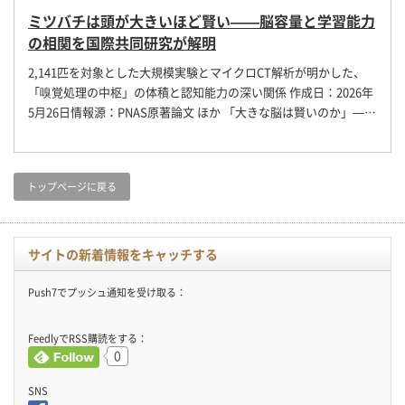
ミツバチは頭が大きいほど賢い——脳容量と学習能力
の相関を国際共同研究が解明
2,141匹を対象とした大規模実験とマイクロCT解析が明かした、
「嗅覚処理の中枢」の体積と認知能力の深い関係 作成日：2026年
5月26日情報源：PNAS原著論文 ほか 「大きな脳は賢いのか」—…
トップページに戻る
サイトの新着情報をキャッチする
Push7でプッシュ通知を受け取る：
FeedlyでRSS購読をする：
0
SNS