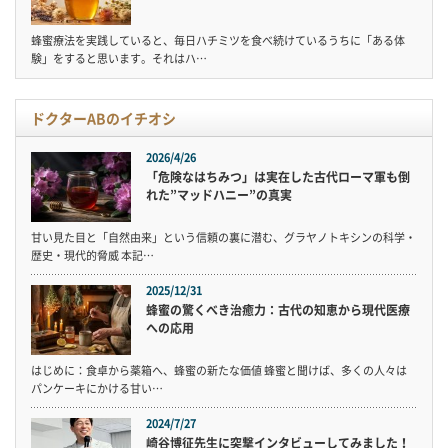
蜂蜜療法を実践していると、毎日ハチミツを食べ続けているうちに「ある体
験」をすると思います。それはハ…
ドクターABのイチオシ
2026/4/26
「危険なはちみつ」は実在した古代ローマ軍も倒
れた”マッドハニー”の真実
甘い見た目と「自然由来」という信頼の裏に潜む、グラヤノトキシンの科学・
歴史・現代的脅威 本記…
2025/12/31
蜂蜜の驚くべき治癒力：古代の知恵から現代医療
への応用
はじめに：食卓から薬箱へ、蜂蜜の新たな価値 蜂蜜と聞けば、多くの人々は
パンケーキにかける甘い…
2024/7/27
崎谷博征先生に突撃インタビューしてみました！