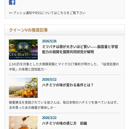
>> プッシュ通知やRSSについては
こちら
をご覧下さい
クイーンVの推奨記事
2026/5/26
ミツバチは頭が大きいほど賢い——脳容量と学習
能力の相関を国際共同研究が解明
2,141匹を対象とした大規模実験とマイクロCT解析が明かした、「嗅覚処理の
中枢」の体積と認知能力…
2026/5/12
ハチミツの味が変わる条件とは？
蜂蜜療法を実践されている皆さんは、毎日本物のハチミツを食べているはず。
去年買ったあの蜂蜜が美味しか…
2026/3/22
ハチミツの味の感じ方 前編