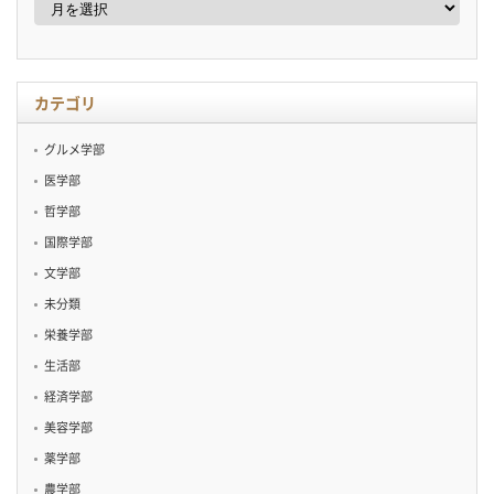
ー
カ
イ
ブ
カテゴリ
グルメ学部
医学部
哲学部
国際学部
文学部
未分類
栄養学部
生活部
経済学部
美容学部
薬学部
農学部