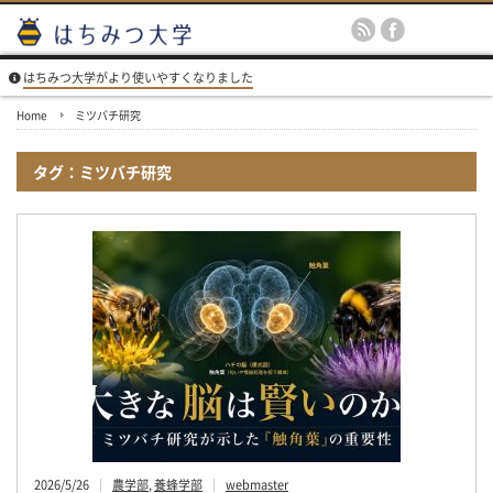
はちみつ大学がより使いやすくなりました
Home
ミツバチ研究
タグ：ミツバチ研究
2026/5/26
農学部
,
養蜂学部
webmaster