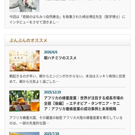
今回は「奇跡のはちみつ自然療法」を執筆された崎谷博征先生（医学博士）に
インタビューをさせて頂きまし…
ぶんぶんのオススメ
2026/6/6
朝ハチミツのススメ
朝起きるのが辛い、朝からエンジンがかからない。本当はスッキリ爽快に目覚
めて、朝から元気よく過ごした…
2025/12/19
アフリカの蜂蜜産業：世界が注目する成長市場の
全貌【後編】～エチオピア・タンザニア・ケニ
ア：アフリカ養蜂産業の成功事例と未来戦略
アフリカ蜂蜜大国、その躍進の秘密 アフリカ大陸の蜂蜜産業を牽引している
のは、一部の先進的な国…
2025/7/29