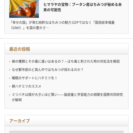
ヒマラヤの宝物：ブータン産はちみつが秘める未
来の可能性
「幸せの国」が育む純粋なはちみつの魅力 GDPではなく「国民総幸福量
（GNH）」を国の豊かさ…
最近の投稿
蜂の種類とその毒に違いはあるの？～はち毒と刺された時の対処法を解説
なぜ都市部のど真ん中ではちみつが採れるのか？
睡眠のサポートにハチミツを！
朝ハチミツのススメ
ミツバチは頭が大きいほど賢い——脳容量と学習能力の相関を国際共同研究
が解明
アーカイブ
ア