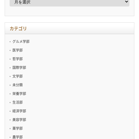
ー
カ
イ
ブ
カテゴリ
グルメ学部
医学部
哲学部
国際学部
文学部
未分類
栄養学部
生活部
経済学部
美容学部
薬学部
農学部