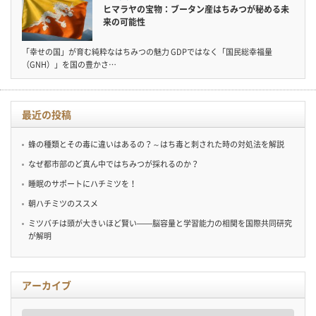
ヒマラヤの宝物：ブータン産はちみつが秘める未
来の可能性
「幸せの国」が育む純粋なはちみつの魅力 GDPではなく「国民総幸福量
（GNH）」を国の豊かさ…
最近の投稿
蜂の種類とその毒に違いはあるの？～はち毒と刺された時の対処法を解説
なぜ都市部のど真ん中ではちみつが採れるのか？
睡眠のサポートにハチミツを！
朝ハチミツのススメ
ミツバチは頭が大きいほど賢い——脳容量と学習能力の相関を国際共同研究
が解明
アーカイブ
ア