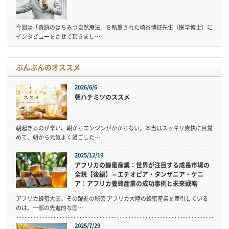
今回は「奇跡のはちみつ自然療法」を執筆された崎谷博征先生（医学博士）に
インタビューをさせて頂きまし…
ぶんぶんのオススメ
2026/6/6
朝ハチミツのススメ
朝起きるのが辛い、朝からエンジンがかからない。本当はスッキリ爽快に目覚
めて、朝から元気よく過ごした…
2025/12/19
アフリカの蜂蜜産業：世界が注目する成長市場の
全貌【後編】～エチオピア・タンザニア・ケニ
ア：アフリカ養蜂産業の成功事例と未来戦略
アフリカ蜂蜜大国、その躍進の秘密 アフリカ大陸の蜂蜜産業を牽引している
のは、一部の先進的な国…
2025/7/29