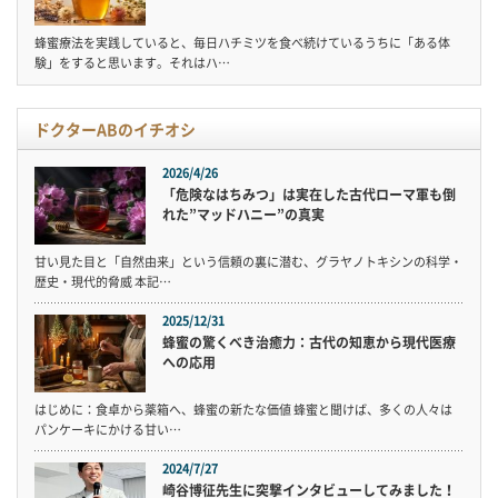
蜂蜜療法を実践していると、毎日ハチミツを食べ続けているうちに「ある体
験」をすると思います。それはハ…
ドクターABのイチオシ
2026/4/26
「危険なはちみつ」は実在した古代ローマ軍も倒
れた”マッドハニー”の真実
甘い見た目と「自然由来」という信頼の裏に潜む、グラヤノトキシンの科学・
歴史・現代的脅威 本記…
2025/12/31
蜂蜜の驚くべき治癒力：古代の知恵から現代医療
への応用
はじめに：食卓から薬箱へ、蜂蜜の新たな価値 蜂蜜と聞けば、多くの人々は
パンケーキにかける甘い…
2024/7/27
崎谷博征先生に突撃インタビューしてみました！