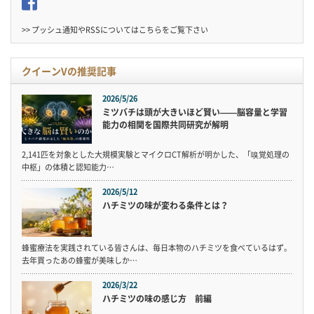
>> プッシュ通知やRSSについては
こちら
をご覧下さい
クイーンVの推奨記事
2026/5/26
ミツバチは頭が大きいほど賢い——脳容量と学習
能力の相関を国際共同研究が解明
2,141匹を対象とした大規模実験とマイクロCT解析が明かした、「嗅覚処理の
中枢」の体積と認知能力…
2026/5/12
ハチミツの味が変わる条件とは？
蜂蜜療法を実践されている皆さんは、毎日本物のハチミツを食べているはず。
去年買ったあの蜂蜜が美味しか…
2026/3/22
ハチミツの味の感じ方 前編