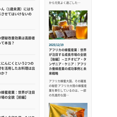
から元気よく過ごした…
ゃん（1歳未満）にはち
べさせてはいけないの
の便秘改善効果は高齢者
って本当？
2025/12/19
アフリカの蜂蜜産業：世界
が注目する成長市場の全貌
【後編】～エチオピア・タ
とにんにくという2つの
ンザニア・ケニア：アフリ
材を活用したお料理は出
カ養蜂産業の成功事例と未
のか？
来戦略
アフリカ蜂蜜大国、その躍進
の秘密 アフリカ大陸の蜂蜜産
業を牽引しているのは、一部
の蜂蜜産業：世界が注目
の先進的な国…
市場の全貌【前編】