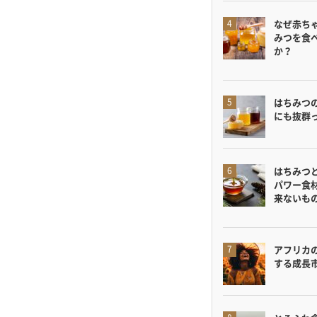
なぜ赤ち
みつを食
か？
はちみつ
にも抜群
はちみつ
パワー食
来ないも
アフリカ
する成長