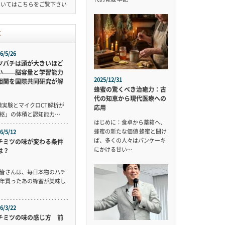
ついては
こちら
をご覧下さい
事
6/5/26
ツバチは頭が大きいほど
い——脳容量と学習能力
2025/12/31
相関を国際共同研究が解
蜂蜜の驚くべき治癒力：古
代の知恵から現代医療への
規模実験とマイクロCT解析が
応用
枢」の体積と認知能力…
はじめに：食卓から薬箱へ、
蜂蜜の新たな価値 蜂蜜と聞け
6/5/12
ば、多くの人々はパンケーキ
チミツの味が変わる条件
にかける甘い…
は？
皆さんは、毎日本物のハチ
年買ったあの蜂蜜が美味し
6/3/22
チミツの味の感じ方 前